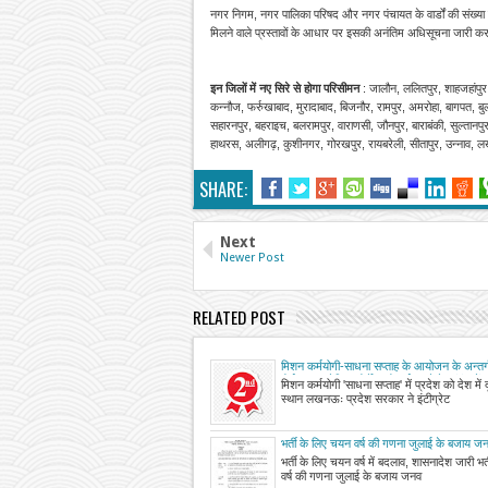
नगर निगम, नगर पालिका परिषद और नगर पंचायत के वार्डों की संख्या 
मिलने वाले प्रस्तावों के आधार पर इसकी अनंतिम अधिसूचना जारी करा
इन जिलों में नए सिरे से होगा परिसीमन
: जालौन, ललितपुर, शाहजहांपुर,
कन्नौज, फर्रुखाबाद, मुरादाबाद, बिजनौर, रामपुर, अमरोहा, बागपत, बु
सहारनपुर, बहराइच, बलरामपुर, वाराणसी, जौनपुर, बाराबंकी, सुल्तान
हाथरस, अलीगढ़, कुशीनगर, गोरखपुर, रायबरेली, सीतापुर, उन्ना
SHARE:
Next
Newer Post
RELATED POST
मिशन कर्मयोगी-साधना सप्ताह के आयोजन के अन्त
पोर्टल पर अपेक्षित कोर्सेस को पूर्ण करने के संबंध में
मिशन कर्मयोगी 'साधना सप्ताह' में प्रदेश को देश में 
स्थान लखनऊः प्रदेश सरकार ने इंटीग्रेट
भर्ती के लिए चयन वर्ष की गणना जुलाई के बजाय जन
भर्ती के लिए चयन वर्ष में बदलाव, शासनादेश जारी भर
वर्ष की गणना जुलाई के बजाय जनव