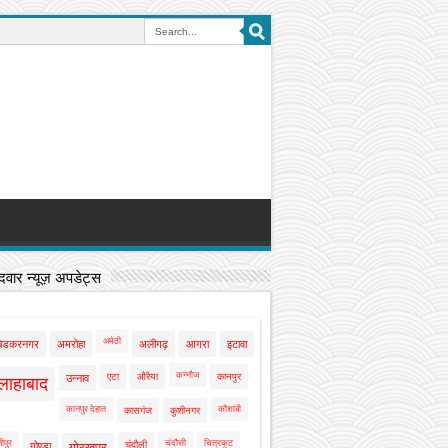
वार न्यूज़ अपडेट्स
अमेठी
बेडकरनगर
अमरोहा
अलीगढ़
आगरा
इटावा
कन्नौज
एटा
औरैया
कानपुर
उन्नाव
लाहाबाद
कानपुर देहात
कौशांबी
कासगंज
कुशीनगर
ीपुर
चंदौसी
चित्रकूट
चंदौली
गोण्डा
गोरखपुर