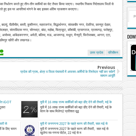
का निर्धारण करते हुए तीन-तीन कापियों का सेट तैयार किया जाएगा। स्थानीय निकाय निदेशालय जिलों से
ते हुए इस पर आपत्तियां मांगने के बाद इसका अंतिम प्रकाशन कराएगा।
P
 बदायूं, पीलीभीत, बस्ती, कुशीनगर, महराजगंज, सिद्धार्थनगर, संतकबीर नगर, देवरिया, कानपुर देहात,
लंदशहर, संतरविदास नगर, सोनभद्र, बांदा, महोबा, चित्रकूट, कौशांबी, प्रयागराज, प्रतापगढ़, फतेहपुर,
पुर, अयोध्या, आंबेडकरनगर, अमेठी, बलिया, मऊ, आजमगढ़, मथुरा, मैनपुरी, फिरोजाबाद, आगरा, एटा,
DOW
व, लखीमपुर खीरी और लखनऊ।
उत्तर प्रदेश
परिसीमन
Previous
प्रदेश की ग्राम, क्षेत्र व जिला पंचायतों में अफसर-कर्मियों के रिश्तेदार नहीं कर सकेगें
सामान आपूर्ति
र्गत iGOT
यूपी में 16 लाख राज्य कार्मिकों को बढ़ा डीए देने की तैयारी, मई के
वेतन के साथ मिलेगा
दूसरा
यूपी में 16 लाख राज्य कार्मिकों को बढ़ा डीए देने की तैयारी, मई के
वेतन के साथ मिलेगा2 प्रतिशत वृद्ध
वरी से
यूपी में जनगणना 2027 के पहले चरण की तैयारी, सात मई से
खुलेगा स्व-गणना पोर्टल, 22 मई से मकान सूचीकरण शुरू
्ती के लिए चयन
यूपी में जनगणना 2027 के पहले चरण की तैयारी, सात मई से
खुलेगा स्व-गणना पोर्टल, 22 मई से म