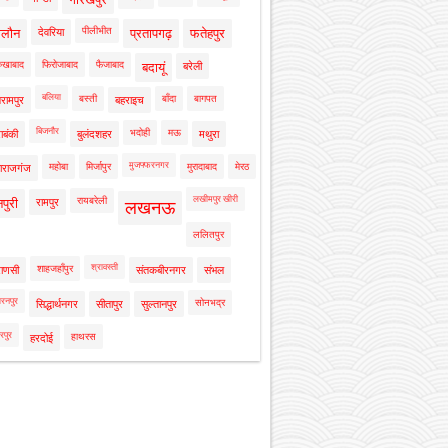
पीलीभीत
ालौन
देवरिया
प्रतापगढ़
फतेहपुर
रुखाबाद
फिरोजाबाद
फैजाबाद
बदायूं
बरेली
बलिया
बस्ती
बाँदा
बागपत
रामपुर
बहराइच
बिजनौर
भदोही
मऊ
ाबंकी
बुलंदशहर
मथुरा
मुजफ्फरनगर
महोबा
मिर्जापुर
मुरादाबाद
मेरठ
ाराजगंज
लखीमपुर खीरी
रायबरेली
नपुरी
रामपुर
लखनऊ
ललितपुर
श्रावस्ती
शाहजहाँपुर
राणसी
संतकबीरनगर
संभल
रनपुर
सोनभद्र
सिद्धार्थनगर
सीतापुर
सुल्तानपुर
रपुर
हाथरस
हरदोई