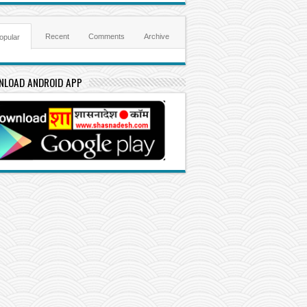
Recent
Comments
Archive
opular
NLOAD ANDROID APP