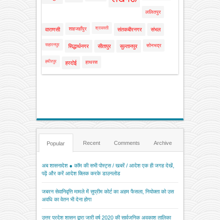
ललितपुर
श्रावस्ती
शाहजहाँपुर
वाराणसी
संतकबीरनगर
संभल
सहारनपुर
सोनभद्र
सिद्धार्थनगर
सीतापुर
सुल्तानपुर
हमीरपुर
हाथरस
हरदोई
Recent
Comments
Archive
Popular
अब शासनादेश ● कॉम की सभी पोस्ट्स / खबरें / आदेश एक ही जगह देखें,
पढ़ें और करें आदेश क्लिक करके डाउनलोड
जबरन सेवानिवृत्ति मामले में सुप्रीम कोर्ट का अहम फैसला, नियोक्ता को उस
अवधि का वेतन भी देना होगा
उत्तर प्रदेश शासन द्वारा जारी वर्ष 2020 की सार्वजनिक अवकाश तालिका