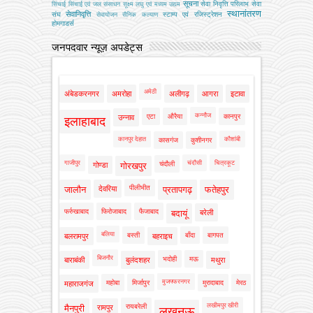
सूचना
सेवा निवृत्ति परिलाभ
सेवा
सिंचाई
सिंचाई एवं जल संसाधन
सूक्ष्म लघु एवं मध्यम उद्यम
स्थानांतरण
सेवानिवृत्ति
संघ
स्टाम्प एवं रजिस्ट्रेशन
सेवायोजन
सैनिक कल्‍याण
होमगाडर्स
जनपदवार न्यूज़ अपडेट्स
अमेठी
अंबेडकरनगर
अमरोहा
अलीगढ़
आगरा
इटावा
कन्नौज
एटा
औरैया
कानपुर
उन्नाव
इलाहाबाद
कानपुर देहात
कौशांबी
कासगंज
कुशीनगर
गाजीपुर
चंदौसी
चित्रकूट
चंदौली
गोण्डा
गोरखपुर
पीलीभीत
जालौन
देवरिया
प्रतापगढ़
फतेहपुर
फर्रुखाबाद
फिरोजाबाद
फैजाबाद
बदायूं
बरेली
बलिया
बस्ती
बाँदा
बागपत
बलरामपुर
बहराइच
बिजनौर
भदोही
मऊ
बाराबंकी
बुलंदशहर
मथुरा
मुजफ्फरनगर
महोबा
मिर्जापुर
मुरादाबाद
मेरठ
महाराजगंज
लखीमपुर खीरी
रायबरेली
मैनपुरी
रामपुर
लखनऊ