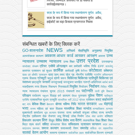
निरस्त, जिम्मेदार अफसरों पर हो सकती है
कार्रवाईलखनऊ।
सजा के रूप में किया गया स्थानांतरण पूर्णत: अवैध,
हाईकोर्ट का बड़ा फ़ैसला
सजा के रूप में किया गया स्थानांतरण पूर्णत: अवैध,
हाईकोर्ट का बड़ा फ़ैसला प्रयागराज निवास
संबन्धित खबरों के लिए क्लिक करें
NEWS
GO-शासनादेश
अनिवार्य सेवानिवृत्ति
अनुकम्पा नियुक्ति
अवकाश
आधार कार्ड
आयकर
आरक्षण
उच्च
अल्‍पसंख्‍यक कल्‍याण
आवास
उत्तर प्रदेश
न्यायालय
उच्चतम न्यायालय
उच्‍च शिक्षा
उत्तराखण्ड
एरियर
एसीपी
ऑनलाइन
कर
कर्मचारी भविष्य निधि EPF
उपभोक्‍ता संरक्षण
कामधेनु
कार्मिक
कोर्टशाला
कोषागार
कारागार प्रशासन एवं सुधार
कार्यवाही
कृषि
कैरियर
खाद्य एवम् रसद
खेल
गृह
गोपनीय प्रविष्टि
खाद्य एवं औषधि प्रशासन
ग्रामीण अभियन्‍त्रण
ग्रेच्युटी
चिकित्सा
चिकित्सा प्रतिपूर्ति
चिकित्‍सा एवं
ग्राम्य विकास
चतुर्थ श्रेणी
चयन
स्वास्थ्य
जनवरी
छात्रवृत्ति
जनसुनवाई
जनसूचना
जनहित गारण्टी अधिनियम
धर्मार्थ कार्य
निर्वाचन
नियुक्ति
नकदीकरण
नगर विकास
निबन्‍धन
नियमावली
नियोजन
नीति
निविदा
पदोन्नति
न्याय
न्यायालय
पंचायत चुनाव 2015
पंचायती राज
परती भूमि विकास
पेंशन
परिवहन
पुलिस
पर्यावरण
पिछड़ा वर्ग कल्‍याण
पुरस्कार
पशुधन
पीएफ
प्रतिकूल
बजट
बर्खास्तगी
प्रशासनिक सुधार
प्रसूति
प्रोबेशन
प्रविष्टि
प्राथमिक भर्ती 2012
प्रेरक
भारत सरकार
मंहगाई
बेसिक शिक्षा
बोनस
भविष्य निधि
बाट माप
बैकलाग
भाषा
भत्ता
माध्यमिक शिक्षा
मानदेय
महिला एवं बाल विकास
मत्‍स्‍य
मानवाधिकार
मान्यता
मुख्‍यमंत्री कार्यालय
राजस्व
राज्य कर्मचारी संयुक्त परिषद
राज्य सम्पत्ति
युवा कल्याण
राष्ट्रीय एकीकरण
रोक
रोजगार
लघु सिंचाई
लोक निर्माण
वरिष्ठता
लोक सेवा आयोग
वित्त
वेतन
विकलांग कल्याण
विविध
विशेष भत्ता
शिक्षा
विद्युत
व्‍यवसायिक शिक्षा
शिक्षा
संविदा
सचिवालय प्रशासन
सत्यापन
मित्र
श्रम
संवर्ग
संस्‍थागत वित्‍त
सत्र लाभ
समाज कल्याण
समारोह
समाजवादी पेंशन
सत्रलाभ
समन्वय
सर्किल दर
सहकारिता
सातवां वेतन आयोग
सामान्य प्रशासन
सार्वजनिक वितरण प्रणाली
सार्वजनिक उद्यम