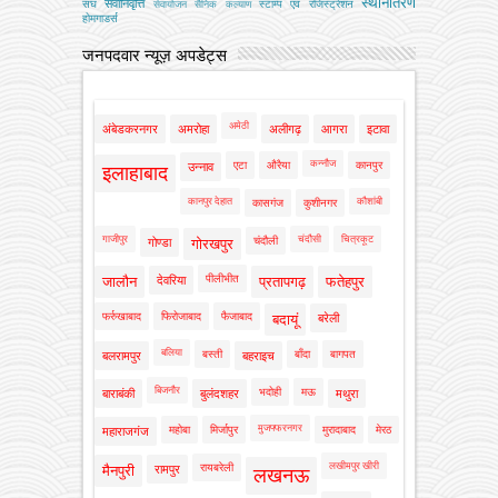
स्थानांतरण
सेवानिवृत्ति
संघ
स्टाम्प एवं रजिस्ट्रेशन
सेवायोजन
सैनिक कल्‍याण
होमगाडर्स
जनपदवार न्यूज़ अपडेट्स
अमेठी
अंबेडकरनगर
अमरोहा
अलीगढ़
आगरा
इटावा
कन्नौज
एटा
औरैया
कानपुर
उन्नाव
इलाहाबाद
कानपुर देहात
कौशांबी
कासगंज
कुशीनगर
गाजीपुर
चंदौसी
चित्रकूट
चंदौली
गोण्डा
गोरखपुर
पीलीभीत
जालौन
देवरिया
प्रतापगढ़
फतेहपुर
फर्रुखाबाद
फिरोजाबाद
फैजाबाद
बदायूं
बरेली
बलिया
बस्ती
बाँदा
बागपत
बलरामपुर
बहराइच
बिजनौर
भदोही
मऊ
बाराबंकी
बुलंदशहर
मथुरा
मुजफ्फरनगर
महोबा
मिर्जापुर
मुरादाबाद
मेरठ
महाराजगंज
लखीमपुर खीरी
रायबरेली
मैनपुरी
रामपुर
लखनऊ