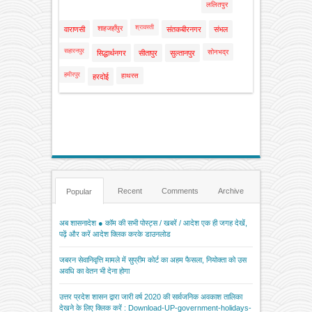
ललितपुर
श्रावस्ती
शाहजहाँपुर
वाराणसी
संतकबीरनगर
संभल
सहारनपुर
सोनभद्र
सिद्धार्थनगर
सीतापुर
सुल्तानपुर
हमीरपुर
हाथरस
हरदोई
Recent
Comments
Archive
Popular
अब शासनादेश ● कॉम की सभी पोस्ट्स / खबरें / आदेश एक ही जगह देखें,
पढ़ें और करें आदेश क्लिक करके डाउनलोड
जबरन सेवानिवृत्ति मामले में सुप्रीम कोर्ट का अहम फैसला, नियोक्ता को उस
अवधि का वेतन भी देना होगा
उत्तर प्रदेश शासन द्वारा जारी वर्ष 2020 की सार्वजनिक अवकाश तालिका
देखने के लिए क्लिक करें : Download-UP-government-holidays-