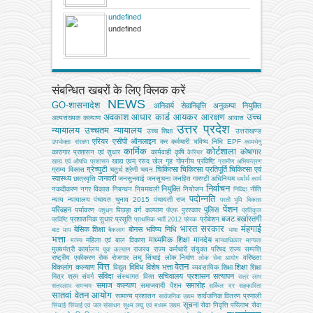
undefined
undefined
संबन्धित खबरों के लिए क्लिक करें
NEWS
GO-शासनादेश
अनिवार्य सेवानिवृत्ति
अनुकम्पा नियुक्ति
अवकाश
आधार कार्ड
आयकर
आरक्षण
उच्च
अल्‍पसंख्‍यक कल्‍याण
आवास
उत्तर प्रदेश
न्यायालय
उच्चतम न्यायालय
उच्‍च शिक्षा
उत्तराखण्ड
एरियर
एसीपी
ऑनलाइन
कर
कर्मचारी भविष्य निधि EPF
उपभोक्‍ता संरक्षण
कामधेनु
कार्मिक
कोर्टशाला
कोषागार
कारागार प्रशासन एवं सुधार
कार्यवाही
कृषि
कैरियर
खाद्य एवम् रसद
खेल
गृह
गोपनीय प्रविष्टि
खाद्य एवं औषधि प्रशासन
ग्रामीण अभियन्‍त्रण
ग्रेच्युटी
चिकित्सा
चिकित्सा प्रतिपूर्ति
चिकित्‍सा एवं
ग्राम्य विकास
चतुर्थ श्रेणी
चयन
स्वास्थ्य
जनवरी
छात्रवृत्ति
जनसुनवाई
जनसूचना
जनहित गारण्टी अधिनियम
धर्मार्थ कार्य
निर्वाचन
नियुक्ति
नकदीकरण
नगर विकास
निबन्‍धन
नियमावली
नियोजन
नीति
निविदा
पदोन्नति
न्याय
न्यायालय
पंचायत चुनाव 2015
पंचायती राज
परती भूमि विकास
पेंशन
परिवहन
पुलिस
पर्यावरण
पिछड़ा वर्ग कल्‍याण
पुरस्कार
पशुधन
पीएफ
प्रतिकूल
बजट
बर्खास्तगी
प्रशासनिक सुधार
प्रसूति
प्रोबेशन
प्रविष्टि
प्राथमिक भर्ती 2012
प्रेरक
भारत सरकार
मंहगाई
बेसिक शिक्षा
बोनस
भविष्य निधि
बाट माप
बैकलाग
भाषा
भत्ता
माध्यमिक शिक्षा
मानदेय
महिला एवं बाल विकास
मत्‍स्‍य
मानवाधिकार
मान्यता
मुख्‍यमंत्री कार्यालय
राजस्व
राज्य कर्मचारी संयुक्त परिषद
राज्य सम्पत्ति
युवा कल्याण
राष्ट्रीय एकीकरण
रोक
रोजगार
लघु सिंचाई
लोक निर्माण
वरिष्ठता
लोक सेवा आयोग
वित्त
वेतन
विकलांग कल्याण
विविध
विशेष भत्ता
शिक्षा
विद्युत
व्‍यवसायिक शिक्षा
शिक्षा
संविदा
सचिवालय प्रशासन
सत्यापन
मित्र
श्रम
संवर्ग
संस्‍थागत वित्‍त
सत्र लाभ
समाज कल्याण
समारोह
समाजवादी पेंशन
सत्रलाभ
समन्वय
सर्किल दर
सहकारिता
सातवां वेतन आयोग
सामान्य प्रशासन
सार्वजनिक वितरण प्रणाली
सार्वजनिक उद्यम
सूचना
सेवा निवृत्ति परिलाभ
सेवा
सिंचाई
सिंचाई एवं जल संसाधन
सूक्ष्म लघु एवं मध्यम उद्यम