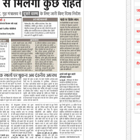
ज
फर्
बल
बार
मह
मै
वा
सहा
हमी