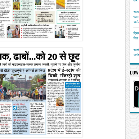
करें
सातव
फायद
करोड
दिसं
वित्
सातव
कर्म
DOW