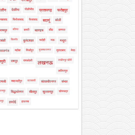
पीलीभीत
ालौन
देवरिया
प्रतापगढ़
फतेहपुर
रुखाबाद
फिरोजाबाद
फैजाबाद
बदायूं
बरेली
बलिया
बस्ती
बाँदा
बागपत
रामपुर
बहराइच
बिजनौर
भदोही
मऊ
ाबंकी
बुलंदशहर
मथुरा
मुजफ्फरनगर
महोबा
मिर्जापुर
मुरादाबाद
मेरठ
ाराजगंज
लखीमपुर खीरी
रायबरेली
नपुरी
रामपुर
लखनऊ
ललितपुर
श्रावस्ती
शाहजहाँपुर
राणसी
संतकबीरनगर
संभल
रनपुर
सोनभद्र
सिद्धार्थनगर
सीतापुर
सुल्तानपुर
रपुर
हाथरस
हरदोई