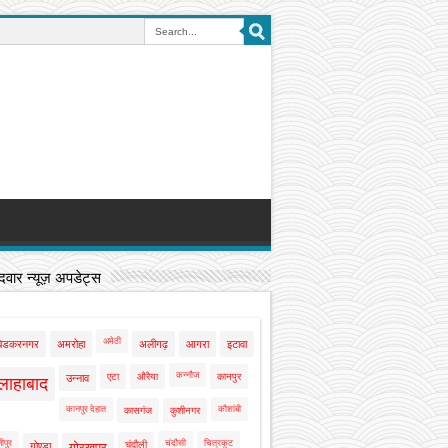
वार न्यूज़ अपडेट्स
अमेठी
बेडकरनगर
अमरोहा
अलीगढ़
आगरा
इटावा
कन्नौज
एटा
औरैया
कानपुर
उन्नाव
लाहाबाद
कानपुर देहात
कौशांबी
कासगंज
कुशीनगर
ीपुर
चंदौसी
चित्रकूट
चंदौली
गोण्डा
गोरखपुर