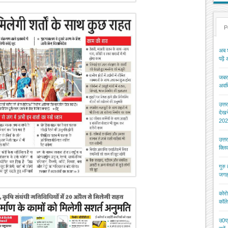
P
अब श
पढ़ें
जबरन
अवधि
उत्त
देख
202
उत्त
क्ल
गुरु
जगह
कोरो
कॉले
उ0प्