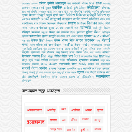
एरियर
एसीपी
ऑनलाइन
कर
कर्मचारी भविष्य निधि EPF
उपभोक्‍ता संरक्षण
कामधेनु
कार्मिक
कोर्टशाला
कोषागार
कारागार प्रशासन एवं सुधार
कार्यवाही
कृषि
कैरियर
खाद्य एवम् रसद
खेल
गृह
गोपनीय प्रविष्टि
खाद्य एवं औषधि प्रशासन
ग्रामीण अभियन्‍त्रण
ग्रेच्युटी
चिकित्सा
चिकित्सा प्रतिपूर्ति
चिकित्‍सा एवं
ग्राम्य विकास
चतुर्थ श्रेणी
चयन
स्वास्थ्य
जनवरी
छात्रवृत्ति
जनसुनवाई
जनसूचना
जनहित गारण्टी अधिनियम
धर्मार्थ कार्य
निर्वाचन
नियुक्ति
नकदीकरण
नगर विकास
निबन्‍धन
नियमावली
नियोजन
नीति
निविदा
पदोन्नति
न्याय
न्यायालय
पंचायत चुनाव 2015
पंचायती राज
परती भूमि विकास
पेंशन
परिवहन
पुलिस
पर्यावरण
पिछड़ा वर्ग कल्‍याण
पुरस्कार
पशुधन
पीएफ
प्रतिकूल
बजट
बर्खास्तगी
प्रशासनिक सुधार
प्रसूति
प्रोबेशन
प्रविष्टि
प्राथमिक भर्ती 2012
प्रेरक
भारत सरकार
मंहगाई
बेसिक शिक्षा
बोनस
भविष्य निधि
बाट माप
बैकलाग
भाषा
भत्ता
माध्यमिक शिक्षा
मानदेय
महिला एवं बाल विकास
मत्‍स्‍य
मानवाधिकार
मान्यता
मुख्‍यमंत्री कार्यालय
राजस्व
राज्य कर्मचारी संयुक्त परिषद
राज्य सम्पत्ति
युवा कल्याण
राष्ट्रीय एकीकरण
रोक
रोजगार
लघु सिंचाई
लोक निर्माण
वरिष्ठता
लोक सेवा आयोग
वित्त
वेतन
विकलांग कल्याण
विविध
विशेष भत्ता
शिक्षा
विद्युत
व्‍यवसायिक शिक्षा
शिक्षा
संविदा
सचिवालय प्रशासन
सत्यापन
मित्र
श्रम
संवर्ग
संस्‍थागत वित्‍त
सत्र लाभ
समाज कल्याण
समारोह
समाजवादी पेंशन
सत्रलाभ
समन्वय
सर्किल दर
सहकारिता
सातवां वेतन आयोग
सामान्य प्रशासन
सार्वजनिक वितरण प्रणाली
सार्वजनिक उद्यम
सूचना
सेवा निवृत्ति परिलाभ
सेवा
सिंचाई
सिंचाई एवं जल संसाधन
सूक्ष्म लघु एवं मध्यम उद्यम
स्थानांतरण
सेवानिवृत्ति
संघ
स्टाम्प एवं रजिस्ट्रेशन
सेवायोजन
सैनिक कल्‍याण
होमगाडर्स
जनपदवार न्यूज़ अपडेट्स
अमेठी
अंबेडकरनगर
अमरोहा
अलीगढ़
आगरा
इटावा
कन्नौज
एटा
औरैया
कानपुर
उन्नाव
इलाहाबाद
कानपुर देहात
कौशांबी
कासगंज
कुशीनगर