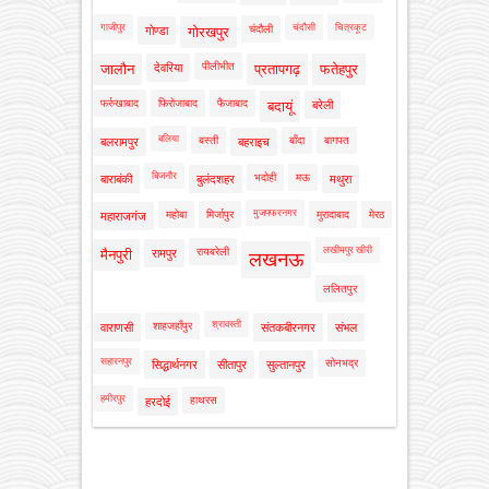
गाजीपुर
चंदौसी
चित्रकूट
चंदौली
गोण्डा
गोरखपुर
पीलीभीत
जालौन
देवरिया
प्रतापगढ़
फतेहपुर
फर्रुखाबाद
फिरोजाबाद
फैजाबाद
बदायूं
बरेली
बलिया
बस्ती
बाँदा
बागपत
बलरामपुर
बहराइच
बिजनौर
भदोही
मऊ
बाराबंकी
बुलंदशहर
मथुरा
मुजफ्फरनगर
महोबा
मिर्जापुर
मुरादाबाद
मेरठ
महाराजगंज
लखीमपुर खीरी
रायबरेली
मैनपुरी
रामपुर
लखनऊ
ललितपुर
श्रावस्ती
शाहजहाँपुर
वाराणसी
संतकबीरनगर
संभल
सहारनपुर
सोनभद्र
सिद्धार्थनगर
सीतापुर
सुल्तानपुर
हमीरपुर
हाथरस
हरदोई