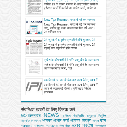
दृष्टिगत खर्चों में कटौती का आदेश जारी, आदेश देखें
कोविड 19 के कारण राजस्व में अप्रत्याशित कमी के
दृष्टिगत खर्चों में कटौती का आदेश जारी, आदेश दे
New Tax Regime : भारत में नई कर व्यवस्था
लागू, जानिए हुए अहम बदलाव
New Tax Regime : भारत में नई कर व्यवस्था
लागू, जानिए हुए अहम बदलावनया वित्त वर्ष 2023-
24 शनिवार यान
24 जुलाई से ई-कुबेर प्रणाली से होंगे भुगतान, 24
जुलाई तक नही जारी होंगे टोकन
24 जुलाई से ई-कुबेर प्रणाली से होंगे भुगतान, 24
जुलाई तक नही जारी होंगे टोकन
प्रदेश के कोषागारों में ई-पेमेंट लागू होने के फलस्वरूप
आवश्यक निर्देश जारी, देखें
प्रदेश के कोषागारों में ई-पेमेंट लागू होने के फलस्वरूप
आवश्यक निर्देश जारी, देखें
एक दिन में 50 बार ही चेक कर पाएंगे बैलेंस, UPI में
आज से बदलाव
एक दिन में 50 बार ही चेक कर पाएंगे बैलेंस, UPI में
आज से बदलावनई दिल्ली। यूनीफाइड पेमेंट्स
इंटरफेस
संबन्धित खबरों के लिए क्लिक करें
NEWS
GO-शासनादेश
अनिवार्य सेवानिवृत्ति
अनुकम्पा नियुक्ति
अवकाश
आधार कार्ड
आयकर
आरक्षण
उच्च
अल्‍पसंख्‍यक कल्‍याण
आवास
उत्तर प्रदेश
न्यायालय
उच्चतम न्यायालय
उच्‍च शिक्षा
उत्तराखण्ड