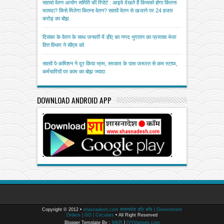
सातवां वेतन आयोग समिति की रिपोर्ट : आइये देखते हैं किसको होगा कितना
फायदा? किसे मिलेगा कितना वेतन? सातवें वेतन से खजाने पर 24 हजार
करोड़ का बोझ
दिसंबर के वेतन के साथ जनवरी में डीए का नगद भुगतान का प्रस्ताव भेजा
वित्त विभाग ने सीएम को
सातवें पे-कमिशन ने दूर किया भ्रम, सरकार के पास जरूरत से कम स्टाफ,
कर्मचारियों पर काम का बोझ ज्यादा
DOWNLOAD ANDROID APP
Copyright © 2012 •
shasnadesh.com शासनादेश डॉट कॉम | Government
Orders | GO | Circulars
• All Right Reserved
Blogger Template By :
MKR
|
IVYthemes.com