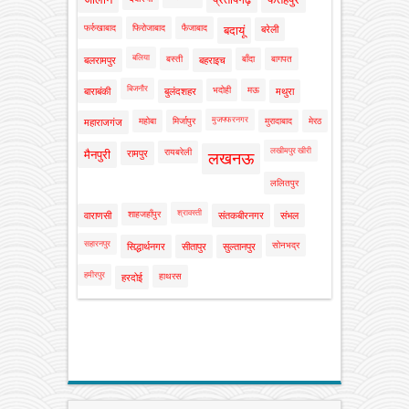
फर्रुखाबाद
फिरोजाबाद
फैजाबाद
बदायूं
बरेली
बलिया
बस्ती
बाँदा
बागपत
बलरामपुर
बहराइच
बिजनौर
भदोही
मऊ
बाराबंकी
बुलंदशहर
मथुरा
मुजफ्फरनगर
महोबा
मिर्जापुर
मुरादाबाद
मेरठ
महाराजगंज
लखीमपुर खीरी
रायबरेली
मैनपुरी
रामपुर
लखनऊ
ललितपुर
श्रावस्ती
शाहजहाँपुर
वाराणसी
संतकबीरनगर
संभल
सहारनपुर
सोनभद्र
सिद्धार्थनगर
सीतापुर
सुल्तानपुर
हमीरपुर
हाथरस
हरदोई