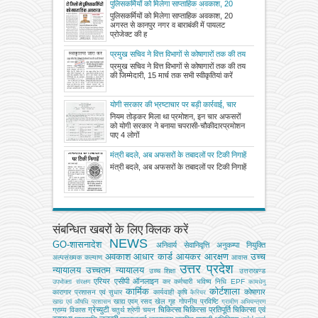
पुलिसकर्मियों को मिलेगा साप्ताहिक अवकाश, 20
अगस्त से कानपुर नगर व बाराबंकी में पायलट
पुलिसकर्मियों को मिलेगा साप्ताहिक अवकाश, 20
प्रोजेक्ट की होगी शुरुआत
अगस्त से कानपुर नगर व बाराबंकी में पायलट
प्रोजेक्ट की ह
प्रमुख सचिव ने वित्त विभागों से कोषागारों तक की तय
की जिम्मेदारी, 15 मार्च तक सभी स्वीकृतियां करें
प्रमुख सचिव ने वित्त विभागों से कोषागारों तक की तय
जारी, राशि लेप्स हुई तो अधिकारी होंगे जिम्मेदार
की जिम्मेदारी, 15 मार्च तक सभी स्वीकृतियां करें
योगी सरकार की भ्रष्टाचार पर बड़ी कार्रवाई, चार
अफसरों को बनाया चपरासी और चौकीदार
नियम तोड़कर मिला था प्रमोशन, इन चार अफसरों
को योगी सरकार ने बनाया चपरासी-चौकीदारप्रमोशन
पाए 4 लोगों
मंत्री बदले, अब अफसरों के तबादलों पर टिकी निगाहें
मंत्री बदले, अब अफसरों के तबादलों पर टिकी निगाहें
संबन्धित खबरों के लिए क्लिक करें
NEWS
GO-शासनादेश
अनिवार्य सेवानिवृत्ति
अनुकम्पा नियुक्ति
अवकाश
आधार कार्ड
आयकर
आरक्षण
उच्च
अल्‍पसंख्‍यक कल्‍याण
आवास
उत्तर प्रदेश
न्यायालय
उच्चतम न्यायालय
उच्‍च शिक्षा
उत्तराखण्ड
एरियर
एसीपी
ऑनलाइन
कर
कर्मचारी भविष्य निधि EPF
उपभोक्‍ता संरक्षण
कामधेनु
कार्मिक
कोर्टशाला
कोषागार
कारागार प्रशासन एवं सुधार
कार्यवाही
कृषि
कैरियर
खाद्य एवम् रसद
खेल
गृह
गोपनीय प्रविष्टि
खाद्य एवं औषधि प्रशासन
ग्रामीण अभियन्‍त्रण
ग्रेच्युटी
चिकित्सा
चिकित्सा प्रतिपूर्ति
चिकित्‍सा एवं
ग्राम्य विकास
चतुर्थ श्रेणी
चयन