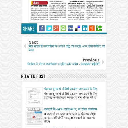
SHARE:
Next
मिल सकती है कर्मचारियों के भत्तों में वृद्धि की मंजूरी, आज होगी कैबिनेट की
बैठक
Previous
निलंबन के दौरान स्थानांतरण अनुचित और अवैध - इलाहाबाद हाईकोर्ट
RELATED POST
पंचायत चुनाव में ओबीसी आरक्षण तय करने के लिए
हाईकोर्ट के सेवानिवृत्त न्यायाधीश राम औतार बने पांच
पंचायत चुनाव में ओबीसी आरक्षण तय करने के लिए
सदस्यीय पिछड़ा वर्ग आयोग के अध्यक्ष
हाईकोर्ट के सेवानिवृत्त न्यायाधीश राम औतार बने पा
तबादलों के &#39;खेल&#39; पर सीएम कार्यालय
की सीधी नजर तबादले निरस्त करने के साथ टेंडर,
■ तबादलों को 'धंधा' बनाए जाने के खेल पर सीएम
निर्माण की भी जांच शुरू
कार्यालय की सीधी नजर, ■ तबादलों के 'खेल' पर
सीएम