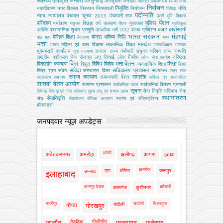
स्वास्थ्य
जनवरी
छात्रवृत्ति
जनसुनवाई
जनसूचना
जनहित गारण्टी अधिनियम
धर्मार्थ कार्य
निर्वाचन
नियुक्ति
नकदीकरण
नगर विकास
निबन्‍धन
नियमावली
नियोजन
नीति
निविदा
पदोन्नति
न्याय
न्यायालय
पंचायत चुनाव 2015
पंचायती राज
परती भूमि विकास
पेंशन
परिवहन
पुलिस
पर्यावरण
पिछड़ा वर्ग कल्‍याण
पुरस्कार
पशुधन
पीएफ
प्रतिकूल
बजट
बर्खास्तगी
प्रशासनिक सुधार
प्रसूति
प्रोबेशन
प्रविष्टि
प्राथमिक भर्ती 2012
प्रेरक
भारत सरकार
मंहगाई
बेसिक शिक्षा
बोनस
भविष्य निधि
बाट माप
बैकलाग
भाषा
भत्ता
माध्यमिक शिक्षा
मानदेय
महिला एवं बाल विकास
मत्‍स्‍य
मानवाधिकार
मान्यता
मुख्‍यमंत्री कार्यालय
राजस्व
राज्य कर्मचारी संयुक्त परिषद
राज्य सम्पत्ति
युवा कल्याण
राष्ट्रीय एकीकरण
रोक
रोजगार
लघु सिंचाई
लोक निर्माण
वरिष्ठता
लोक सेवा आयोग
वित्त
वेतन
विकलांग कल्याण
विविध
विशेष भत्ता
शिक्षा
विद्युत
व्‍यवसायिक शिक्षा
शिक्षा
संविदा
सचिवालय प्रशासन
सत्यापन
मित्र
श्रम
संवर्ग
संस्‍थागत वित्‍त
सत्र लाभ
समाज कल्याण
समारोह
समाजवादी पेंशन
सत्रलाभ
समन्वय
सर्किल दर
सहकारिता
सातवां वेतन आयोग
सामान्य प्रशासन
सार्वजनिक वितरण प्रणाली
सार्वजनिक उद्यम
सूचना
सेवा निवृत्ति परिलाभ
सेवा
सिंचाई
सिंचाई एवं जल संसाधन
सूक्ष्म लघु एवं मध्यम उद्यम
स्थानांतरण
सेवानिवृत्ति
संघ
स्टाम्प एवं रजिस्ट्रेशन
सेवायोजन
सैनिक कल्‍याण
होमगाडर्स
जनपदवार न्यूज़ अपडेट्स
अमेठी
अंबेडकरनगर
अमरोहा
अलीगढ़
आगरा
इटावा
कन्नौज
एटा
औरैया
कानपुर
उन्नाव
इलाहाबाद
कानपुर देहात
कौशांबी
कासगंज
कुशीनगर
गाजीपुर
चंदौसी
चित्रकूट
चंदौली
गोण्डा
गोरखपुर
पीलीभीत
जालौन
देवरिया
प्रतापगढ़
फतेहपुर