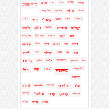
कन्नौज
एटा
औरैया
कानपुर
उन्नाव
इलाहाबाद
कानपुर देहात
कौशांबी
कासगंज
कुशीनगर
गाजीपुर
चंदौसी
चित्रकूट
चंदौली
गोण्डा
गोरखपुर
पीलीभीत
जालौन
देवरिया
प्रतापगढ़
फतेहपुर
फर्रुखाबाद
फिरोजाबाद
फैजाबाद
बदायूं
बरेली
बलिया
बस्ती
बाँदा
बागपत
बलरामपुर
बहराइच
बिजनौर
भदोही
मऊ
बाराबंकी
बुलंदशहर
मथुरा
मुजफ्फरनगर
महोबा
मिर्जापुर
मुरादाबाद
मेरठ
महाराजगंज
लखीमपुर खीरी
रायबरेली
मैनपुरी
रामपुर
लखनऊ
ललितपुर
श्रावस्ती
शाहजहाँपुर
वाराणसी
संतकबीरनगर
संभल
सहारनपुर
सोनभद्र
सिद्धार्थनगर
सीतापुर
सुल्तानपुर
हमीरपुर
हाथरस
हरदोई