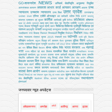
NEWS
GO-शासनादेश
अनिवार्य सेवानिवृत्ति
अनुकम्पा नियुक्ति
अवकाश
आधार कार्ड
आयकर
आरक्षण
उच्च
अल्‍पसंख्‍यक कल्‍याण
आवास
उत्तर प्रदेश
न्यायालय
उच्चतम न्यायालय
उच्‍च शिक्षा
उत्तराखण्ड
एरियर
एसीपी
ऑनलाइन
कर
कर्मचारी भविष्य निधि EPF
उपभोक्‍ता संरक्षण
कामधेनु
कार्मिक
कोर्टशाला
कोषागार
कारागार प्रशासन एवं सुधार
कार्यवाही
कृषि
कैरियर
खाद्य एवम् रसद
खेल
गृह
गोपनीय प्रविष्टि
खाद्य एवं औषधि प्रशासन
ग्रामीण अभियन्‍त्रण
ग्रेच्युटी
चिकित्सा
चिकित्सा प्रतिपूर्ति
चिकित्‍सा एवं
ग्राम्य विकास
चतुर्थ श्रेणी
चयन
स्वास्थ्य
जनवरी
छात्रवृत्ति
जनसुनवाई
जनसूचना
जनहित गारण्टी अधिनियम
धर्मार्थ कार्य
निर्वाचन
नियुक्ति
नकदीकरण
नगर विकास
निबन्‍धन
नियमावली
नियोजन
नीति
निविदा
पदोन्नति
न्याय
न्यायालय
पंचायत चुनाव 2015
पंचायती राज
परती भूमि विकास
पेंशन
परिवहन
पुलिस
पर्यावरण
पिछड़ा वर्ग कल्‍याण
पुरस्कार
पशुधन
पीएफ
प्रतिकूल
बजट
बर्खास्तगी
प्रशासनिक सुधार
प्रसूति
प्रोबेशन
प्रविष्टि
प्राथमिक भर्ती 2012
प्रेरक
भारत सरकार
मंहगाई
बेसिक शिक्षा
बोनस
भविष्य निधि
बाट माप
बैकलाग
भाषा
भत्ता
माध्यमिक शिक्षा
मानदेय
महिला एवं बाल विकास
मत्‍स्‍य
मानवाधिकार
मान्यता
मुख्‍यमंत्री कार्यालय
राजस्व
राज्य कर्मचारी संयुक्त परिषद
राज्य सम्पत्ति
युवा कल्याण
राष्ट्रीय एकीकरण
रोक
रोजगार
लघु सिंचाई
लोक निर्माण
वरिष्ठता
लोक सेवा आयोग
वित्त
वेतन
विकलांग कल्याण
विविध
विशेष भत्ता
शिक्षा
विद्युत
व्‍यवसायिक शिक्षा
शिक्षा
संविदा
सचिवालय प्रशासन
सत्यापन
मित्र
श्रम
संवर्ग
संस्‍थागत वित्‍त
सत्र लाभ
समाज कल्याण
समारोह
समाजवादी पेंशन
सत्रलाभ
समन्वय
सर्किल दर
सहकारिता
सातवां वेतन आयोग
सामान्य प्रशासन
सार्वजनिक वितरण प्रणाली
सार्वजनिक उद्यम
सूचना
सेवा निवृत्ति परिलाभ
सेवा
सिंचाई
सिंचाई एवं जल संसाधन
सूक्ष्म लघु एवं मध्यम उद्यम
स्थानांतरण
सेवानिवृत्ति
संघ
स्टाम्प एवं रजिस्ट्रेशन
सेवायोजन
सैनिक कल्‍याण
होमगाडर्स
जनपदवार न्यूज़ अपडेट्स
अमेठी
अंबेडकरनगर
अमरोहा
अलीगढ़
आगरा
इटावा