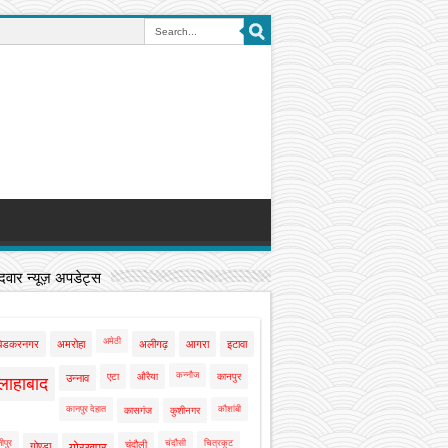
वार न्यूज़ अपडेट्स
अमेठी
बेडकरनगर
अमरोहा
अलीगढ़
आगरा
इटावा
कन्नौज
एटा
औरैया
कानपुर
उन्नाव
लाहाबाद
कानपुर देहात
कौशांबी
कासगंज
कुशीनगर
ीपुर
चंदौसी
चित्रकूट
चंदौली
गोण्डा
गोरखपुर