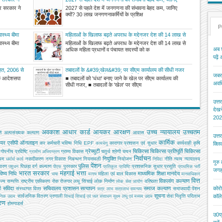
क्यों?
द्र सरकार ने
2027 से पहले देश में जनगणना की संभावना बेहद कम, जानिए
क्यों? 30 लाख जनगणनाकर्मियों के प्रशिक्ष
P
ास्थ्य बीमा
महिलाओं के खिलाफ बढ़ते अपराध के मद्देनजर देश की 14 लाख से
अधिक महिला प्रधानों व पंचायत सदस्यों को कानूनी प्रशिक्षण देने
ास्थ्य बीमा
महिलाओं के खिलाफ बढ़ते अपराध के मद्देनजर देश की 14 लाख से
का फैसला
अब श
अधिक महिला प्रधानों व पंचायत सदस्यों को क
पढ़ें
राहत, 2006 से
तबादलों के &#39;खेल&#39; पर सीएम कार्यालय की सीधी नजर
जबरन
तबादले निरस्त करने के साथ टेंडर, निर्माण की भी जांच शुरू
के आदेशसपा
■ तबादलों को 'धंधा' बनाए जाने के खेल पर सीएम कार्यालय की
अवधि
सीधी नजर, ■ तबादलों के 'खेल' पर सीएम
उत्त
देख
202
अवकाश
आधार कार्ड
आयकर
आरक्षण
उच्च न्यायालय
उच्चतम
ि
अल्‍पसंख्‍यक कल्‍याण
आवास
उत्त
कार्मिक
ियर
एसीपी
ऑनलाइन
कर
कर्मचारी भविष्य निधि EPF
कारागार प्रशासन एवं सुधार
कार्यवाही
कृषि
क्ल
कामधेनु
ग्रेच्युटी
चिकित्सा
चिकित्सा प्रतिपूर्ति
चिकित्‍सा
गोपनीय प्रविष्टि
ग्राम्य विकास
चतुर्थ श्रेणी
चयन
ग्रामीण अभियन्‍त्रण
निर्वाचन
नियुक्ति
यम
नकदीकरण
नगर विकास
निबन्‍धन
नियमावली
नियोजन
नीति
न्याय
न्यायालय
धर्मार्थ कार्य
निविदा
गुरु
पेंशन
पुलिस
ावरण
पिछड़ा वर्ग कल्‍याण
पुरस्कार
प्रशासनिक सुधार
प्रसूति
पशुधन
पीएफ
प्रतिकूल प्रविष्टि
प्राथमिक भर्ती
जगह
भारत सरकार
मंहगाई भत्ता
िष्य निधि
माध्यमिक शिक्षा
मानदेय
महिला एवं बाल विकास
भाषा
मत्‍स्‍य
मानवाधिकार
वित्त
विकलांग कल्याण
ाज्य सम्पत्ति
राष्ट्रीय एकीकरण
रोक
रोजगार
लघु सिंचाई
लोक निर्माण
वरिष्ठता
लोक सेवा आयोग
कोरो
संविदा
सचिवालय प्रशासन
सत्यापन
समाज कल्याण
ग
संस्‍थागत वित्‍त
समाजवादी पेंशन
सत्र लाभ
सत्रलाभ
समन्वय
सूचना
कॉले
सार्वजनिक वितरण प्रणाली
सेवा निवृत्ति परिलाभ
जनिक उद्यम
सिंचाई
सिंचाई एवं जल संसाधन
सूक्ष्म लघु एवं मध्यम उद्यम
तरण
होमगाडर्स
उ0प्