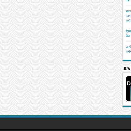
करें
सातव
फायद
करोड
दिसं
वित्
सातव
कर्म
DOW