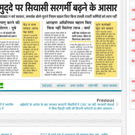
ज
फर्
बल
बार
मह
मै
वा
NEWS
आरक्षण
उत्तर प्रदेश
पदोन्नति
भारत सरकार
सहा
Previous
हमी
ं में भारतीय
हाईकोर्ट के आदेश के बाद सरकार कराएगी नौकरियों में OBC का सर्वे, सरकारी सेवाओं
 में
में किस पिछड़ी जाति की कितनी भागेदारी का होगा आंकलन।
्र सरकार ने
2027 से पहले देश में जनगणना की संभावना बेहद कम, जानिए