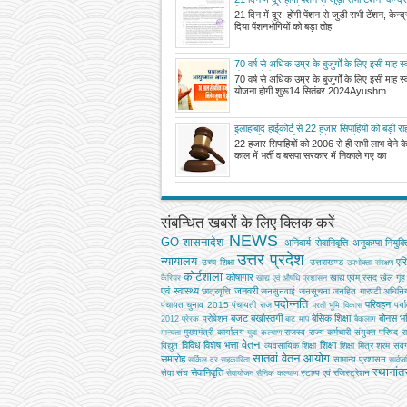
दिया पेंशनभोगियों को बड़ा तोहफा
21 दिन में दूर होंगी पेंशन से जुड़ी सभी टेंशन, केन्
दिया पेंशनभोगियों को बड़ा तोह
70 वर्ष से अधिक उम्र के बुजुर्गों के लिए इसी माह स्व
योजना होगी शुरू
70 वर्ष से अधिक उम्र के बुजुर्गों के लिए इसी माह स्व
योजना होगी शुरू14 सितंबर 2024Ayushm
इलाहाबाद हाईकोर्ट से 22 हजार सिपाहियों को बड़ी 
वेतन वृद्धि, पदोन्नति लाभ देने का आदेश
22 हजार सिपाहियों को 2006 से ही सभी लाभ देने 
काल में भर्ती व बसपा सरकार में निकाले गए का
संबन्धित खबरों के लिए क्लिक करें
NEWS
GO-शासनादेश
अनिवार्य सेवानिवृत्ति
अनुकम्पा नियुक्त
उत्तर प्रदेश
न्यायालय
एर
उच्‍च शिक्षा
उत्तराखण्ड
उपभोक्‍ता संरक्षण
कोर्टशाला
कोषागार
खाद्य एवम् रसद
खेल
गृह
कैरियर
खाद्य एवं औषधि प्रशासन
एवं स्वास्थ्य
जनवरी
छात्रवृत्ति
जनसुनवाई
जनसूचना
जनहित गारण्टी अधिनि
पदोन्नति
परिवहन
पंचायत चुनाव 2015
पंचायती राज
पर्य
परती भूमि विकास
बजट
बर्खास्तगी
बेसिक शिक्षा
बोनस
भव
प्रोबेशन
2012
प्रेरक
बाट माप
बैकलाग
मुख्‍यमंत्री कार्यालय
राजस्व
राज्य कर्मचारी संयुक्त परिषद
र
मान्यता
युवा कल्याण
वेतन
विविध
विशेष भत्ता
शिक्षा
विद्युत
व्‍यवसायिक शिक्षा
शिक्षा मित्र
श्रम
संवर्
सातवां वेतन आयोग
समारोह
सामान्य प्रशासन
सर्किल दर
सहकारिता
सार्व
स्थानां
सेवानिवृत्ति
सेवा संघ
स्टाम्प एवं रजिस्ट्रेशन
सेवायोजन
सैनिक कल्‍याण