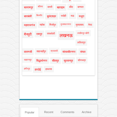
बलिया
बस्ती
बाँदा
बागपत
बलरामपुर
बहराइच
बिजनौर
भदोही
मऊ
बाराबंकी
बुलंदशहर
मथुरा
मुजफ्फरनगर
महोबा
मिर्जापुर
मुरादाबाद
मेरठ
महाराजगंज
लखीमपुर खीरी
रायबरेली
मैनपुरी
रामपुर
लखनऊ
ललितपुर
श्रावस्ती
शाहजहाँपुर
वाराणसी
संतकबीरनगर
संभल
सहारनपुर
सोनभद्र
सिद्धार्थनगर
सीतापुर
सुल्तानपुर
हमीरपुर
हाथरस
हरदोई
Recent
Comments
Archive
Popular