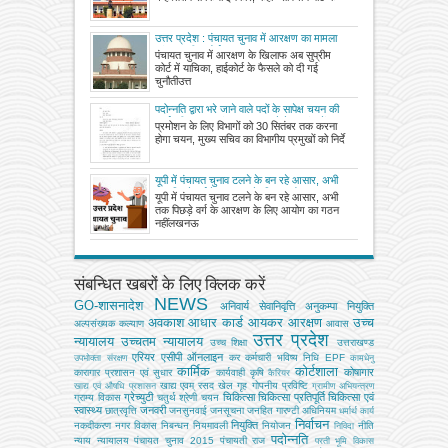
उत्तर प्रदेश : पंचायत चुनाव में आरक्षण का मामला
पहुंचा सुप्रीम कोर्ट
पंचायत चुनाव में आरक्षण के खिलाफ अब सुप्रीम
कोर्ट में याचिका, हाईकोर्ट के फैसले को दी गई
चुनौतीउत्त
पदोन्नति द्वारा भरे जाने वाले पदों के सापेक्ष चयन की
कार्यवाही ससमय संपन्न कराए जाने के सम्बंध में
प्रमोशन के लिए विभागों को 30 सितंबर तक करना
शासन का आदेश जारी
होगा चयन, मुख्य सचिव का विभागीय प्रमुखों को निर्दे
यूपी में पंचायत चुनाव टलने के बन रहे आसार, अभी
तक पिछड़े वर्ग के आरक्षण के लिए आयोग का गठन
यूपी में पंचायत चुनाव टलने के बन रहे आसार, अभी
नहीं
तक पिछड़े वर्ग के आरक्षण के लिए आयोग का गठन
नहींलखनऊ
संबन्धित खबरों के लिए क्लिक करें
NEWS
GO-शासनादेश
अनिवार्य सेवानिवृत्ति
अनुकम्पा नियुक्ति
अवकाश
आधार कार्ड
आयकर
आरक्षण
उच्च
अल्‍पसंख्‍यक कल्‍याण
आवास
उत्तर प्रदेश
न्यायालय
उच्चतम न्यायालय
उच्‍च शिक्षा
उत्तराखण्ड
एरियर
एसीपी
ऑनलाइन
कर
कर्मचारी भविष्य निधि EPF
उपभोक्‍ता संरक्षण
कामधेनु
कार्मिक
कोर्टशाला
कोषागार
कारागार प्रशासन एवं सुधार
कार्यवाही
कृषि
कैरियर
खाद्य एवम् रसद
खेल
गृह
गोपनीय प्रविष्टि
खाद्य एवं औषधि प्रशासन
ग्रामीण अभियन्‍त्रण
ग्रेच्युटी
चिकित्सा
चिकित्सा प्रतिपूर्ति
चिकित्‍सा एवं
ग्राम्य विकास
चतुर्थ श्रेणी
चयन
स्वास्थ्य
जनवरी
छात्रवृत्ति
जनसुनवाई
जनसूचना
जनहित गारण्टी अधिनियम
धर्मार्थ कार्य
निर्वाचन
नियुक्ति
नकदीकरण
नगर विकास
निबन्‍धन
नियमावली
नियोजन
नीति
निविदा
पदोन्नति
न्याय
न्यायालय
पंचायत चुनाव 2015
पंचायती राज
परती भूमि विकास