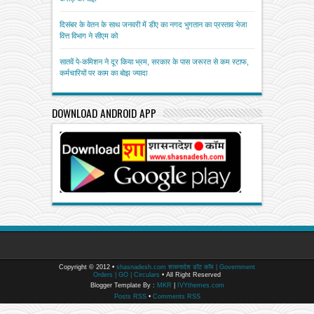
दिसंबर के वेतन के साथ जनवरी में डीए का नगद भुगतान का प्रस्ताव भेजा
वित्त विभाग ने सीएम को
सातवें पे-कमिशन ने दूर किया भ्रम, सरकार के पास जरूरत से कम स्टाफ,
कर्मचारियों पर काम का बोझ ज्यादा
DOWNLOAD ANDROID APP
Copyright © 2012 •
shasnadesh.com शासनादेश डॉट कॉम | Government
Orders | GO | Circulars
• All Right Reserved
Blogger Template By :
MKR
|
IVYthemes.com
Posts RSS
•
Comments RSS