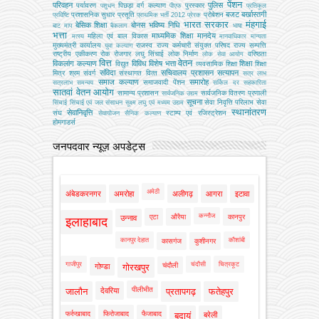
पेंशन
परिवहन
पुलिस
पर्यावरण
पिछड़ा वर्ग कल्‍याण
पुरस्कार
पशुधन
पीएफ
प्रतिकूल
बजट
बर्खास्तगी
प्रशासनिक सुधार
प्रसूति
प्रोबेशन
प्रविष्टि
प्राथमिक भर्ती 2012
प्रेरक
भारत सरकार
मंहगाई
बेसिक शिक्षा
बोनस
भविष्य निधि
बाट माप
बैकलाग
भाषा
भत्ता
माध्यमिक शिक्षा
मानदेय
महिला एवं बाल विकास
मत्‍स्‍य
मानवाधिकार
मान्यता
मुख्‍यमंत्री कार्यालय
राजस्व
राज्य कर्मचारी संयुक्त परिषद
राज्य सम्पत्ति
युवा कल्याण
राष्ट्रीय एकीकरण
रोक
रोजगार
लघु सिंचाई
लोक निर्माण
वरिष्ठता
लोक सेवा आयोग
वित्त
वेतन
विकलांग कल्याण
विविध
विशेष भत्ता
शिक्षा
विद्युत
व्‍यवसायिक शिक्षा
शिक्षा
संविदा
सचिवालय प्रशासन
सत्यापन
मित्र
श्रम
संवर्ग
संस्‍थागत वित्‍त
सत्र लाभ
समाज कल्याण
समारोह
समाजवादी पेंशन
सत्रलाभ
समन्वय
सर्किल दर
सहकारिता
सातवां वेतन आयोग
सामान्य प्रशासन
सार्वजनिक वितरण प्रणाली
सार्वजनिक उद्यम
सूचना
सेवा निवृत्ति परिलाभ
सेवा
सिंचाई
सिंचाई एवं जल संसाधन
सूक्ष्म लघु एवं मध्यम उद्यम
स्थानांतरण
सेवानिवृत्ति
संघ
स्टाम्प एवं रजिस्ट्रेशन
सेवायोजन
सैनिक कल्‍याण
होमगाडर्स
जनपदवार न्यूज़ अपडेट्स
अमेठी
अंबेडकरनगर
अमरोहा
अलीगढ़
आगरा
इटावा
कन्नौज
एटा
औरैया
कानपुर
उन्नाव
इलाहाबाद
कानपुर देहात
कौशांबी
कासगंज
कुशीनगर
गाजीपुर
चंदौसी
चित्रकूट
चंदौली
गोण्डा
गोरखपुर
पीलीभीत
जालौन
देवरिया
प्रतापगढ़
फतेहपुर
फर्रुखाबाद
फिरोजाबाद
फैजाबाद
बदायूं
बरेली