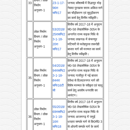
अनुभाग-1
सनि/17
का चौड़ीकरण एवं सुदृढ़ीकरण
का कार्य हेतु वित्तीय स्वी‍कृति।
वित्तीय वर्ष 2017-18 में अनुदान
53/2018/
सं0-58 लेखाशीर्षक-3054 के
लोक निर्माण
25रासनि/2
अन्तर्गत राज्य सड़क निधि से
विभाग / लोक
34
3-1-18-
जनपद लखनऊ में कंचनपुर
निर्माण
20रा
मटियारी से फतेहपुरवा तकरोही
अनुभाग-1
सनि/17
बाजार मार्ग की मरम्मत का कार्य
हेतु वित्तीय स्वीकृति।
वित्तीय वर्ष 2017-18 में अनुदान
54/2018/
सं0-58 लेखाशीर्षक-3054 के
लोक निर्माण
94रासनि/2
अन्तर्गत राज्य सड़क निधि से
विभाग / लोक
3-1-18-
जनपद गाजीपुर में नई बाजार
35
निर्माण
844रा
देवैथा से दिलदारनगर मार्ग की
अनुभाग-1
सनि/16टी
विशेष मरम्मत के स्वीकृत एवं चालू
सी
कार्य हेतु अवशेष धनराशि का
आवंटन।
वित्तीय वर्ष 2017-18 में अनुदान
55/2018/
सं0-58 लेखाशीर्षक-5054 के
लोक निर्माण
69रासनि/2
अन्तर्गत राज्य सड़क निधि से
विभाग / लोक
36
3-1-18-
जनपद आजमगढ़ में जमुई
निर्माण
16रा
धरहरा सम्पर्क मार्ग से कि0मी0 3
अनुभाग-1
सनि/18
से ओघनी सम्पर्क मार्ग के कार्य
हेतु वित्तीय स्वीकृति।
3/2018/1
वित्ती्य वर्ष 2017-18 में अनुदान