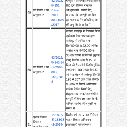
वन विभाग / वन
/14-2-
ओे0एफ0सी0 डालने हेतु
49
अनुभाग-2
2017-
0.7166 हे0 वनभूमि का बिना
800(159)
वृक्ष पातन के गैर वानिकी प्रयोग
/2017
की अनुमति के सम्बंध में
जनपद फतेहपुर में रिलायंस जियो
इंफोकाम लि0 लखनऊ द्वारा
फतेहपुर से जोनिहा मार्ग
किमी00.00 से 22.00 जोनिहा-
अमौली मार्ग किमी00.00 से
36.00 चकेरी से बिन्दकी (मुगल
43/2018/
रोड) किमी00.00 से 15.50
पी-148/14
बिन्द की से ललौली किमी0 (लिंक
वन विभाग / वन
-2-2018-
50
एस0एच0-46) 0.00 से 9.50
अनुभाग-2
800(
एवं गंगा ब्रिज से फतेहपुर किमी0
153)/201
195 से 207 तक (कुल किमी0
8
95.00) के किनारे आप्टिकल
फाईबर केबिल बिछाने हेतु
क्षेत्रफल 0.9842 हे0 संरक्षित
वनभूमि में बिना वृक्ष पातन के गैर
वानिकी प्रयोग की अनुमति के
सम्बंध में
14/2018/
वित्‍तीय वर्ष 2017-18 में जिला
ग्राम्य विकास
डी-153/38
ग्राम्‍य विकास अभिकरण
विभाग /
51
-2-2018-
(प्रशासन) योजनान्‍तर्गत
ग्रा०वि०अनु०-
2(13)
धनराशि अवमुक्‍त किये जाने के
2
डी/2017
सम्‍बन्‍ध में।