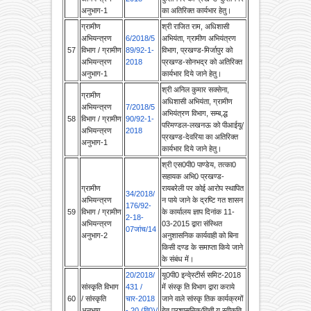
ग्रामीण
श्री राजित राम, अधिशासी
अभियन्‍त्रण
6/2018/5
अभियंता, ग्रामीण अभियंत्रण
57
विभाग / ग्रामीण
89/92-1-
विभाग, प्रखण्ड-मिर्जापुर को
अभियन्‍त्रण
2018
प्रखण्‍ड-सोनभद्र को अतिरिक्‍त
अनुभाग-1
कार्यभार दिये जाने हेतु।
श्री अनिल कुमार सक्सेना,
ग्रामीण
अधिशासी अभियंता, ग्रामीण
अभियन्‍त्रण
7/2018/5
अभियंत्रण विभाग, सम्ब,द्ध
58
विभाग / ग्रामीण
90/92-1-
परिमण्डल-लखनऊ को पीआईयू/
अभियन्‍त्रण
2018
प्रखण्ड-देवरिया का अतिरिक्‍त
अनुभाग-1
कार्यभार दिये जाने हेतु।
श्री एस0पी0 पाण्‍डेय, तत्‍का0
सहायक अभि0 प्रखण्‍ड-
ग्रामीण
रायबरेली पर कोई आरोप स्थापित
34/2018/
अभियन्‍त्रण
न पाये जाने के द्रष्टि गत शासन
176/92-
59
विभाग / ग्रामीण
के कार्यालय ज्ञाप दिनांक 11-
2-18-
अभियन्‍त्रण
03-2015 द्वारा संस्थित
07जांच/14
अनुभाग-2
अनुशासनिक कार्यवाही को बिना
किसी दण्ड के समाप्ता किये जाने
के संबंध में।
20/2018/
यू0पी0 इन्वे्स्टीर्स समिट-2018
सांस्‍कृति विभाग
431 /
में संस्कृ ति विभाग द्वारा कराये
60
/ सांस्‍कृति
चार-2018
जाने वाले सांस्कृ तिक कार्यक्रमों
अनुभाग
- 20 (वि0)/
हेतु प्रशासनिक/वित्ती य स्वी‍कृति
2018
के सम्बमन्ध में।