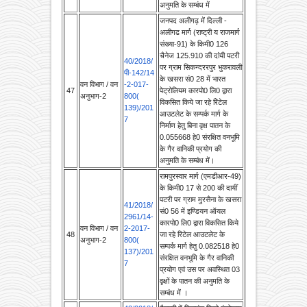
अलीगढ मार्ग (राष्ट्री य राजमार्ग
संख्‍या-91) के किमी0 126
चैनेज 125.910 की दांयी पटरी
40/2018/
पर ग्राम सिकन्दररपुर भुकरावली
पी-142/14
के खसरा सं0 28 में भारत
वन विभाग / वन
-2-017-
47
पेट्रोलियम कारपो0 लि0 द्वारा
अनुभाग-2
800(
विकसित किये जा रहे रिेटेल
139)/201
आउटलेट के सम्पर्क मार्ग के
7
निर्माण हेतु बिना वृक्ष पातन के
0.055668 हे0 संरक्षित वनभूमि
के गैर वानिकी प्रयोग की
अनुमति के सम्बंध में।
रामपुरस्वार मार्ग (एमडीआर-49)
के किमी0 17 से 200 की दायीं
पटरी पर ग्राम मुरसैना के खसरा
41/2018/
सं0 56 में इण्डियन ऑयल
2961/14-
कारपो0 लि0 द्वारा विकसित किये
वन विभाग / वन
2-2017-
48
जा रहे रिटेल आउटलेट के
अनुभाग-2
800(
सम्पर्क मार्ग हेतु 0.082518 हे0
137)/201
संरक्षित वनभूमि के गैर वानिकी
7
प्रयोग एवं उस पर अवस्थित 03
वृक्षों के पातन की अनुमति के
सम्बंध में ।
42/2018/
मैनपुरी में रिलायंस जियो इंफोकाम
पी-151
लि0 द्वारा विभिन्न मार्गो पर