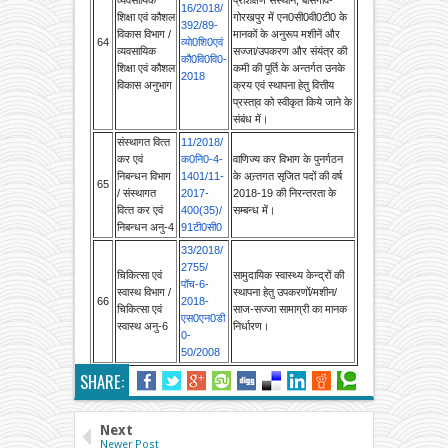
विकास विभाग /
मानकों के अनुरूप मशीनें और
64
व्याे0शि0एवं
व्‍यवसायिक
सज्जा/उपकरण और संयंत्र की
कौ0वि0वि0-
शिक्षा एवं कौशल
कमी की पूर्ति के अन्तर्गत उनके
2018
विकास अनुभाग
क्रय एवं स्थापना हेतु वित्तीय
प्रस्ता्व को स्वीकृत किये जाने के
संबंध में।
संस्‍थागत वित्‍त
11/2018/
कर एवं
क0नि0-4-
वाणिज्य कर विभाग के पुनर्गठन
निबन्‍धन विभाग
1401/11-
के अन्र्तगत सृजित पदों की वर्ष
65
/ संस्‍थागत
2017-
2018-19 की निरन्तरता के
वित्‍त कर एवं
400(35)/
सम्बन्ध में।
निबन्‍धन अनु-4
91टी0सी0
33/2018/
2755/
चिकित्‍सा एवं
सामुदायिक स्वास्‍थ्‍य केन्द्रों की
पॉच-6-
स्‍वास्‍थ विभाग /
स्थापना हेतु उपकरणों/मशीन/
66
2018-
चिकित्‍सा एवं
साज-सज्जा‍ सामाग्री का मानक
एस0एन0डी
स्‍वास्‍थ अनु-6
निर्धारण।
0-
50/2008
SHARE:
Next
Newer Post
Previous