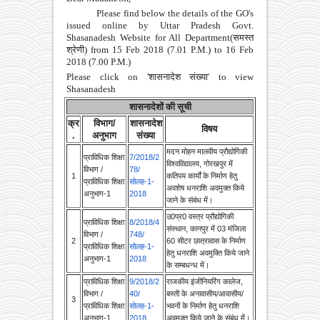
issued online by Uttar Pradesh Govt.
Shasanadesh Website for All Department(समस्त
श्रेणी) from 15 Feb 2018 (7.01 P.M.) to 16 Feb
2018 (7.00 P.M.)
Please click on 'शासनादेश संख्या' to view
Shasanadesh
शासनादेशों की सूची
क्र
विभाग/
शासनादेश
विषय
.
अनुभाग
संख्या
मदन मोहन मालवीय प्रौद्योगिकी
प्राविधिक शिक्षा
7/2018/2
विश्वविद्यालय, गोरखपुर में
विभाग /
78/
1
कतिपय कार्यों के निर्माण हेतु
प्राविधिक शिक्षा
सोलह-1-
अवशेष धनराशि अवमुक्त किये
अनुभाग-1
2018
जाने के संबंध में।
उ0प्र0 वस्त्र प्रौद्योगिकी
प्राविधिक शिक्षा
8/2018/4
संस्थान, कानपुर में 03 मंजिला
विभाग /
748/
2
60 सीटर छात्रावास के निर्माण
प्राविधिक शिक्षा
सोलह-1-
हेतु धनराशि अवमुक्ति किये जाने
अनुभाग-1
2018
के सम्बधन्ध में।
प्राविधिक शिक्षा
9/2018/2
राजकीय इंजीनियरिंग कालेज,
विभाग /
40/
बस्ती के अनावासीय/आवासीय/
3
प्राविधिक शिक्षा
सोलह-1-
भवनों के निर्माण हेतु धनराशि
अनुभाग-1
2018
अवमुक्त किये जाने के संबंध में।
प्राविधिक शिक्षा
10/2018/
राजकीय इंजीनयिंरग कालेज,