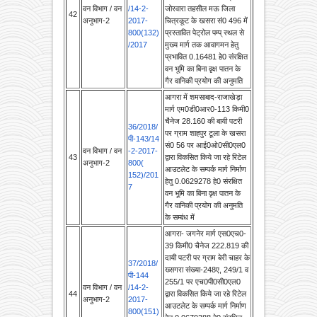
800(132)
प्रस्तावित पेट्रोल पम्प् स्थल से
/2017
मुख्य मार्ग तक आवागमन हेतु
प्रभावित 0.16481 हे0 संरक्षित
वन भूमि का बिना वृक्ष पातन के
गैर वानिकी प्रयोग की अनुमति
आगरा में शमसाबाद-राजाखेड़ा
मार्ग एम0डी0आर0-113 किमी0
चैनेज 28.160 की बायी पटरी
36/2018/
पर ग्राम शाहपुर टूला के खसरा
पी-143/14
सं0 56 पर आई0ओ0सी0एल0
वन विभाग / वन
-2-2017-
43
द्वारा विकसित किये जा रहे रिटेल
अनुभाग-2
800(
आउटलेट के सम्पर्क मार्ग निर्माण
152)/201
हेतु 0.0629278 हे0 संरक्षित
7
वन भूमि का बिना वृक्ष पातन के
गैर वानिकी प्रयोग की अनुमति
के सम्बंध में
आगरा- जगनेर मार्ग एस0एच0-
39 किमी0 चैनेज 222.819 की
दायी पटरी पर ग्राम बेरी चाहर के
37/2018/
ख्सगरा संख्या-248ए, 249/1 व
पी-144
255/1 पर एच0पी0सी0एल0
वन विभाग / वन
/14-2-
44
द्वारा विकसित किये जा रहे रिटेल
अनुभाग-2
2017-
आउटलेट के सम्पर्क मार्ग निर्माण
800(151)
हेतु 0.0679388 हे0 संरक्षित
/2017
वन भूमि का बिना वृक्ष पातन के