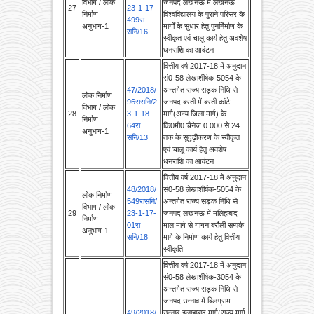
अनुभाग-1
मार्गों के सुधार हेतु पुनर्निर्माण के
सनि/16
स्वीकृत एवं चालू कार्य हेतु अवशेष
धनराशि का आवंटन।
वित्तीय वर्ष 2017-18 में अनुदान
सं0-58 लेखाशीर्षक-5054 के
47/2018/
अन्तर्गत राज्य सड़क निधि से
लोक निर्माण
96रासनि/2
जनपद बस्ती में बस्ती कांटे
विभाग / लोक
28
3-1-18-
मार्ग(अन्य जिला मार्ग) के
निर्माण
64रा
कि0मी0 चैनेज 0.000 से 24
अनुभाग-1
सनि/13
तक के सुदृढ़ीकरण के स्वीकृत
एवं चालू कार्य हेतु अवशेष
धनराशि का आवंटन।
वित्तीय वर्ष 2017-18 में अनुदान
48/2018/
सं0-58 लेखाशीर्षक-5054 के
लोक निर्माण
549रासनि/
अन्तर्गत राज्य सड़क निधि से
विभाग / लोक
29
23-1-17-
जनपद लखनऊ में मलिहाबाद
निर्माण
01रा
माल मार्ग से गागन बरौली सम्पर्क
अनुभाग-1
सनि/18
मार्ग के निर्माण कार्य हेतु वित्तीय
स्वीकृति।
वित्तीय वर्ष 2017-18 में अनुदान
सं0-58 लेखाशीर्षक-3054 के
अन्तर्गत राज्य सड़क निधि से
जनपद उन्नाव में बिलग्राम-
49/2018/
उन्नाव-इलाहाबाद मार्ग(राज्य मार्ग
लोक निर्माण
80रासनि/2
सं0-38) के कि0मी0 59 से 83
विभाग / लोक
30
3-1-18-
के मध्य 13 क्षतिग्रस्त पुलियों के