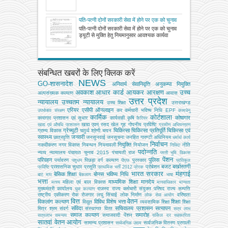
पति-पत्नी दोनों सरकारी सेवा में होने पर एक को चुनाव
ड्यूटी से मुक्ति हेतु नियमानुसार आवश्यक कार्यवाही के
पति-पत्नी दोनों सरकारी सेवा में होने पर एक को चुनाव
सम्बन्ध में समस्त जिला निर्वाचन अधिकारियों को दिए
ड्यूटी से मुक्ति हेतु नियमानुसार आवश्यक कार्यवा
निर्देश
संबन्धित खबरों के लिए क्लिक करें
NEWS
GO-शासनादेश
अनिवार्य सेवानिवृत्ति
अनुकम्पा नियुक्ति
अवकाश
आधार कार्ड
आयकर
आरक्षण
उच्च
अल्‍पसंख्‍यक कल्‍याण
आवास
उत्तर प्रदेश
न्यायालय
उच्चतम न्यायालय
उच्‍च शिक्षा
उत्तराखण्ड
एरियर
एसीपी
ऑनलाइन
कर
कर्मचारी भविष्य निधि EPF
उपभोक्‍ता संरक्षण
कामधेनु
कार्मिक
कोर्टशाला
कोषागार
कारागार प्रशासन एवं सुधार
कार्यवाही
कृषि
कैरियर
खाद्य एवम् रसद
खेल
गृह
गोपनीय प्रविष्टि
खाद्य एवं औषधि प्रशासन
ग्रामीण अभियन्‍त्रण
ग्रेच्युटी
चिकित्सा
चिकित्सा प्रतिपूर्ति
चिकित्‍सा एवं
ग्राम्य विकास
चतुर्थ श्रेणी
चयन
स्वास्थ्य
जनवरी
छात्रवृत्ति
जनसुनवाई
जनसूचना
जनहित गारण्टी अधिनियम
धर्मार्थ कार्य
निर्वाचन
नियुक्ति
नकदीकरण
नगर विकास
निबन्‍धन
नियमावली
नियोजन
नीति
निविदा
पदोन्नति
न्याय
न्यायालय
पंचायत चुनाव 2015
पंचायती राज
परती भूमि विकास
पेंशन
परिवहन
पुलिस
पर्यावरण
पिछड़ा वर्ग कल्‍याण
पुरस्कार
पशुधन
पीएफ
प्रतिकूल
बजट
बर्खास्तगी
प्रशासनिक सुधार
प्रसूति
प्रोबेशन
प्रविष्टि
प्राथमिक भर्ती 2012
प्रेरक
भारत सरकार
मंहगाई
बेसिक शिक्षा
बोनस
भविष्य निधि
बाट माप
बैकलाग
भाषा
भत्ता
माध्यमिक शिक्षा
मानदेय
महिला एवं बाल विकास
मत्‍स्‍य
मानवाधिकार
मान्यता
मुख्‍यमंत्री कार्यालय
राजस्व
राज्य कर्मचारी संयुक्त परिषद
राज्य सम्पत्ति
युवा कल्याण
राष्ट्रीय एकीकरण
रोक
रोजगार
लघु सिंचाई
लोक निर्माण
वरिष्ठता
लोक सेवा आयोग
वित्त
वेतन
विकलांग कल्याण
विविध
विशेष भत्ता
शिक्षा
विद्युत
व्‍यवसायिक शिक्षा
शिक्षा
संविदा
सचिवालय प्रशासन
सत्यापन
मित्र
श्रम
संवर्ग
संस्‍थागत वित्‍त
सत्र लाभ
समाज कल्याण
समारोह
समाजवादी पेंशन
सत्रलाभ
समन्वय
सर्किल दर
सहकारिता
सातवां वेतन आयोग
सामान्य प्रशासन
सार्वजनिक वितरण प्रणाली
सार्वजनिक उद्यम
सूचना
सेवा निवृत्ति परिलाभ
सेवा
सिंचाई
सिंचाई एवं जल संसाधन
सूक्ष्म लघु एवं मध्यम उद्यम
स्थानांतरण
सेवानिवृत्ति
संघ
स्टाम्प एवं रजिस्ट्रेशन
सेवायोजन
सैनिक कल्‍याण
होमगाडर्स