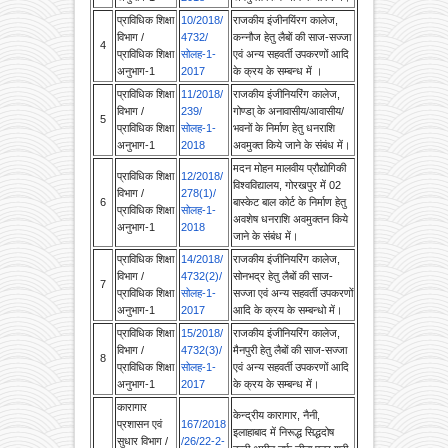
विभाग /
4732/
कन्नौज हेतु लैबों की साज-सज्जा
4
प्राविधिक शिक्षा
सोलह-1-
एवं अन्य सहवर्ती उपकरणों आदि
अनुभाग-1
2017
के क्रय के सम्बन्ध में ।
प्राविधिक शिक्षा
11/2018/
राजकीय इंजीनियरिंग कालेज,
विभाग /
239/
गोण्डा् के अनावासीय/आवासीय/
5
प्राविधिक शिक्षा
सोलह-1-
भवनों के निर्माण हेतु धनराशि
अनुभाग-1
2018
अवमुक्त किये जाने के संबंध में।
मदन मोहन मालवीय प्रौद्योगिकी
प्राविधिक शिक्षा
12/2018/
विश्वविद्यालय, गोरखपुर में 02
विभाग /
278(1)/
6
बास्केट बाल कोर्ट के निर्माण हेतु
प्राविधिक शिक्षा
सोलह-1-
अवशेष धनराशि अवमुक्तन किये
अनुभाग-1
2018
जाने के संबंध में।
प्राविधिक शिक्षा
14/2018/
राजकीय इंजीनियरिंग कालेज,
विभाग /
4732(2)/
सोनभद्र हेतु लैबों की साज-
7
प्राविधिक शिक्षा
सोलह-1-
सज्जा एवं अन्य सहवर्ती उपकरणों
अनुभाग-1
2017
आदि के क्रय के सम्बन्धो में।
प्राविधिक शिक्षा
15/2018/
राजकीय इंजीनियरिंग कालेज,
विभाग /
4732(3)/
मैनपुरी हेतु लैबों की साज-सज्जा
8
प्राविधिक शिक्षा
सोलह-1-
एवं अन्य सहवर्ती उपकरणों आदि
अनुभाग-1
2017
के क्रय के सम्बन्ध में।
कारागार
केन्द्रीय कारागार, नैनी,
प्रशासन एवं
167/2018
इलाहाबाद में निरूद्ध सिद्धदोष
सुधार विभाग /
/26/22-2-
बन्दी अमीन उर्फ चीना पुत्र श्री
9
कारागार
2018-
अब्दुल बारी, निवासी जनपद-
प्रशासन एवं
17(16)/