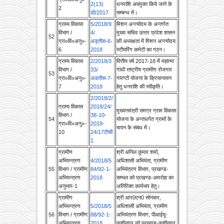
ग्राम्य विकास
5/2018/9
मिशन अन्‍त्‍योदय के अन्‍तर्गत
विभाग /
4/
मुख्‍य सचिव उत्‍तर प्रदेश शासन
52
ग्रा०वि०अनु०-
अड्तीस-6-
की अध्‍यक्षता में मिशन अन्‍त्‍योदय
6
2018
स्‍टीयरिंग कमेटी का गठन।
ग्राम्य विकास
2/2018/3
वित्तीय वर्ष 2017-18 में महात्मा
विभाग /
33/
गांधी राष्ट्रीय ग्रामीण रोजगार
53
ग्रा०वि०अनु०-
अडतीस-7-
गारण्टी योजना के क्रियान्वयन
7
2018
हेतु धनराशि की स्वीकृति।
2/2018/2/
ग्राम्य विकास
2018/24/
मुख्यनमंत्री समग्र ग्राम विकास
विभाग /
38-10-
54
योजना के अन्तधर्गत ग्रामों के
ग्रा०वि०अनु०-
2018-
चयन के संबंध में।
10
24/17टीसी
1
ग्रामीण
श्री अनिल कुमार शर्मा,
अभियन्‍त्रण
4/2018/5
अधिशासी अभियंता, ग्रामीण
55
विभाग / ग्रामीण
84/92-1-
अभियंत्रण विभाग, प्रखण्ड-
अभियन्‍त्रण
2018
सम्भल को प्रखण्‍ड-अमरोहा का
अनुभाग-1
अतिरिक्‍त कार्यभार हेतु।
ग्रामीण
श्री आर0एन0 सोनकर,
अभियन्‍त्रण
5/2018/5
अधिशासी अभियंता, ग्रामीण
56
विभाग / ग्रामीण
88/92-1-
अभियंत्रण विभाग, पीआईयू-
अभियन्‍त्रण
2018
कुशीनगर को प्रखण्‍ड-कुशीनगर
अनुभाग-1
का अतिरिक्‍त कार्यभार हेतु।