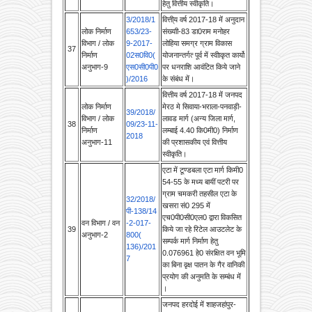
लोक निर्माण
653/23-
संख्याी-83 डा0राम मनोहर
विभाग / लोक
9-2017-
लोहिया समग्र ग्राम विकास
37
निर्माण
02स0वि0(
योजनान्त‍र्गत्‍ पूर्व में स्वीाकृत कार्यो
अनुभाग-9
एस0सी0पी0
पर धनराशि आवंटित किये जाने
)/2016
के संबंध में।
वित्तीय वर्ष 2017-18 में जनपद
लोक निर्माण
मेरठ मे सिवाया-भराला-पनवाड़ी-
39/2018/
विभाग / लोक
लावड मार्ग (अन्य जिला मार्ग,
38
09/23-11-
निर्माण
लम्बाई 4.40 कि0मी0) निर्माण
2018
अनुभाग-11
की प्रशासकीय एवं वित्तीय
स्वीकृति।
एटा में टूण्डबला एटा मार्ग किमी0
54-55 के मध्य बायीं पटरी पर
ग्राम चमकरी तहसील एटा के
32/2018/
खसरा सं0 295 में
पी-138/14
एच0पी0सी0एल0 द्वारा विकसित
वन विभाग / वन
-2-017-
39
किये जा रहे रिटेल आउटलेट के
अनुभाग-2
800(
सम्पर्क मार्ग निर्माण हेतु
136)/201
0.076961 हे0 संरक्षित वन भूमि
7
का बिना वृक्ष पातन के गैर वानिकी
प्रयोग की अनुमति के सम्बंध में
।
जनपद हरदोई में शाहजहांपुर-
हरदोई-लखनऊ राजमार्ग सं0
25 के किमी0 177-178 के
33/2018/