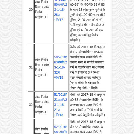
निर्माण
26रा
पुनर्निर्माण(1.00 मी0 स्पान की 2
अनुभाग-1
सनि/17
पुलिया, 2 मी0 स्पान की 4 नं0,
3 मी0 एवं 4 मी0 स्पांन की 3-3
पुलिया एवं 6 मी0 स्पान की एक
पुलिया) के कार्य हेतु वित्ती‍य
स्वीकृति।
वित्तीय वर्ष 2017-18 में अनुदान
सं0-58 लेखाशीर्षक-5054 के
50/2018/
अन्तर्गत राज्य सड़क निधि से
लोक निर्माण
63रासनि/2
जनपद मेरठ में सकौती फलावदा
विभाग / लोक
31
3-1-18-
मार्ग से बातनौर वाया साधू नंगली
निर्माण
32रा
मार्ग के कि0मी0 3 में स्थित
अनुभाग-1
सनि/18
ग्राम नंगली आजड़ सलेमपुर
(नंगली तीर्थ) के बाईपास के
निर्माण हेतु वित्तीय स्वीकृति।
51/2018/
वित्तीय वर्ष 2017-18 में अनुदान
लोक निर्माण
21रासनि/2
सं0-58 लेखाशीर्षक-5054 के
विभाग / लोक
32
3-1-18-
अन्तर्गत राज्य सड़क निधि से
निर्माण
21रा
जनपद देवरिया में 05 मार्गों के
अनुभाग-1
सनि/18
निर्माण कार्य हेतु वित्तीय स्वीकृति।
वित्तीय वर्ष 2017-18 में अनुदान
52/2018/
सं0-58 लेखाशीर्षक-5054 के
लोक निर्माण
585रासनि/
अन्तर्गत राज्य सड़क निधि से
विभाग / लोक
33
23-1-17-
जनपद कौशाम्बी में तिल्हापुर मोड़
निर्माण
96रा
नेवादा पुरखास सराय अकिल मार्ग