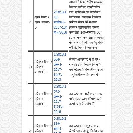
2/2018/1
सेल, प्रशिक्षण एवं सेवायोजन
श्रम विभाग /
15/
निदेशालय, लखनऊ में मॉडल
20
श्रम अनुभाग-
छत्‍तीस-5-
कैरियर सेन्टर की स्थापना
5
2017-13(
(केन्द्र पुरोनिधानित योजना,
बी०)/2016
केन्द्रांशः:100-राज्यांशः:00)
हेतु अवमुक्त केन्द्रांश को मानक
मद में जारी किये जाने हेतु वित्तीय
स्वीकृति निर्गत किया जाना।
1/2018/1
506/
जनपद आजमगढ़ में उ०प्र०
परिवहन विभाग /
तीस-1-
राज्‍य सड़क परिवहन निगम के
21
परिवहन
2017-
बस स्‍टेशन के विस्‍तारीकरण एवं
अनुभाग 1
5(47)/
आधुनिकीकरण के संबंध मे।
2013
2/2018/1
572/
परिवहन विभाग /
बस स्‍टेश्‍ान मोदीनगर जनपद
तीस-1-
22
परिवहन
गाजियाबाद का पुनर्निर्माण कार्य
2017-
अनुभाग 1
कराये जाने के संबंध में।
5(15)/
2016
3/2018/1
569/
परिवहन विभाग /
बस स्‍टेशन हसनपुर जनपद
तीस-1-
23
परिवहन
जे०पी०नगर का पुनर्निर्माण कार्य
2017-
अनुभाग 1
कराये जाने के संबंध में।
5(21)/