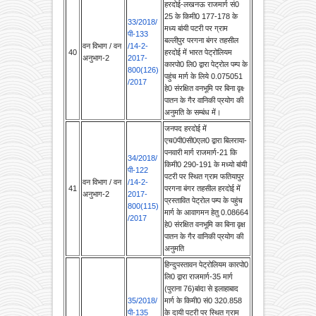
मध्य बांयी पटरी पर ग्राम
पी-133
बल्ली्पुर परगना बंगर तहसील
वन विभाग / वन
/14-2-
40
हरदोई में भारत पेट्रोलियम
अनुभाग-2
2017-
कारपो0 लि0 द्वारा पेट्रोल पम्प के
800(126)
पहुंच मार्ग के लिये 0.075051
/2017
हे0 संरक्षित वनभूमि पर बिना वृक्ष्‍
पातन के गैर वानिकी प्रयोग की
अनुमति के सम्बंध में।
जनपद हरदोई में
एच0पी0सी0एल0 द्वारा बिलराया-
पनवारी मार्ग राजमार्ग-21 कि
34/2018/
किमी0 290-191 के मध्यो बांयी
पी-122
पटरी पर स्थित ग्राम फतियापुर
वन विभाग / वन
/14-2-
41
परगना बंगर तहसील हरदोई में
अनुभाग-2
2017-
प्रस्तावित पेट्रोल पम्प के पहुंच
800(115)
मार्ग के आवागमन हेतु 0.08664
/2017
हे0 संरक्षित वनभूमि का बिना वृक्ष
पातन के गैर वानिकी प्रयोग की
अनुमति
हिन्दुपस्तावन पेट्रोलियम कारपो0
लि0 द्वारा राजमार्ग-35 मार्ग
(पुराना 76)बांदा से इलाहाबाद
35/2018/
मार्ग के किमी0 सं0 320.858
पी-135
के दायी पटरी पर स्थित ग्राम
वन विभाग / वन
/14-2-
जोरवारा तहसील मऊ जिला
42
अनुभाग-2
2017-
चित्रकूट के खसरा सं0 496 में