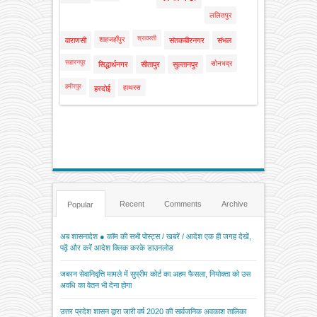
श्रावस्ती
शाहजहाँपुर
वाराणसी
संतकबीरनगर
संभल
सहारनपुर
सोनभद्र
सिद्धार्थनगर
सीतापुर
सुल्तानपुर
हमीरपुर
हाथरस
हरदोई
Recent
Comments
Archive
Popular
अब शासनादेश ● कॉम की सभी पोस्ट्स / खबरें / आदेश एक ही जगह देखें,
पढ़ें और करें आदेश क्लिक करके डाउनलोड
जबरन सेवानिवृत्ति मामले में सुप्रीम कोर्ट का अहम फैसला, नियोक्ता को उस
अवधि का वेतन भी देना होगा
उत्तर प्रदेश शासन द्वारा जारी वर्ष 2020 की सार्वजनिक अवकाश तालिका
देखने के लिए क्लिक करें : Download-UP-government-holidays-
2020