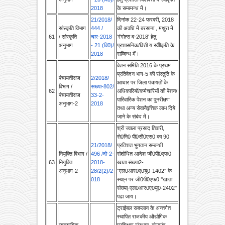
21/2018/
दिनांक 22-24 फरवरी, 2018
सांस्‍कृति विभाग
444 /
की अवधि में बरसाना , मथुरा में
61
/ सांस्‍कृति
चार-2018
'रंगोत्स व-2018' हेतु
अनुभाग
- 21 (वि0)/
प्रशासनिक/वित्ती य स्वीीकृति के
2018
सम्बिन्ध में।
वेतन समिति 2016 के प्रथम
प्रतिवेदन भाग-5 की संस्तुति के
पंचायतीराज
2/2018/
आधार पर जिला पंचायतों के
विभाग /
सख्या-802/
62
अधिकारियों/कर्मचारियों की पेंशन/
पंचायतीराज
33-2-
पारिवारिक पेंशन का पुनरीक्षण
अनुभाग-2
2018
तथा अन्य सेवानैवृत्तिक लाभ दिये
जाने के संबंध में।
श्री ज्‍वाला प्रसाद तिवारी,
से0नि0 पी0सी0एस0 का 90
21/2018/
प्रतिशत भुगतान सम्‍बन्‍धी
नियुक्ति विभाग /
496 /दो-2-
संशोधित आदेश जी0पी0एफ0
63
नियुक्ति
2018-
खाता संख्या2-
अनुभाग-2
28/2(2)/2
''एल0आर0ए0यू0-1402'' के
018
स्था्न पर जी0पी0एफ0 ''खाता
संख्या्-एल0आर0ए0यू0-2402''
पढा जाय।
ट्राईबल सबप्लान के अन्तर्गत
स्थापित राजकीय औद्योगिक
व्‍यवसायिक
प्रशिक्षण संस्थान, बांसगांव-
16/2018/
शिक्षा एवं कौशल
गोरखपुर में एन0सी0वी0टी0 के
392/89-