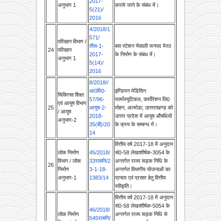
2016
4/2018/1
571/
परिवहन विभाग /
तीस-1-
बस स्‍टेशन भैसाली जनपद मेरठ
24
परिवहन
2017-
के निर्माण के संबंध में।
अनुभाग 1
5(14)/
2016
8/2018//
आ0मि0-
इण्डियन मेडिसिन
चिकित्‍सा शिक्षा
57/96-
फार्मास्‍यूटिकल, कार्पोरेशन लि0
एवं आयुष विभाग
25
आयुष-2-
मोहन, अल्‍मोडा, उत्‍तराखण्‍ड को
/ आयुष
2018-
उत्‍तर प्रदेश में आयुष औषधियों
अनुभाग-2
35(बी)/20
के क्रय के सम्‍बन्‍ध में।
14
वित्तीय वर्ष 2017-18 में अनुदान
लोक निर्माण
45/2018/
सं0-58 लेखाशीर्षक-3054 के
विभाग / लोक
33रासनि/2
अन्तर्गत राज्य सड़क निधि के
26
निर्माण
3-1-18-
अन्तर्गत विभागीय योजनाओं का
अनुभाग-1
1383/
14
प्रचार एवं प्रसार हेतु वित्तीय
स्वीकृति।
वित्तीय वर्ष 2017-18 में अनुदान
सं0-58 लेखाशीर्षक-5054 के
46/2018/
लोक निर्माण
अन्तर्गत राज्य सड़क निधि से
545रासनि/
विभाग / लोक
जनपद लखनऊ में लखनऊ
27
23-1-17-
निर्माण
विश्वविद्यालय के पुराने परिसर के
499रा