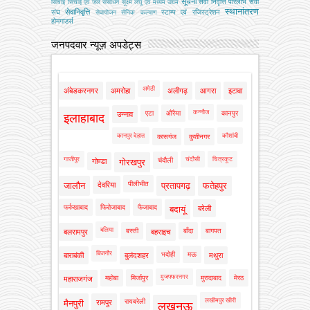
जनपदवार न्यूज़ अपडेट्स
अमेठी
अंबेडकरनगर
अमरोहा
अलीगढ़
आगरा
इटावा
कन्नौज
एटा
औरैया
कानपुर
उन्नाव
इलाहाबाद
कानपुर देहात
कौशांबी
कासगंज
कुशीनगर
गाजीपुर
चंदौसी
चित्रकूट
चंदौली
गोण्डा
गोरखपुर
पीलीभीत
जालौन
देवरिया
प्रतापगढ़
फतेहपुर
फर्रुखाबाद
फिरोजाबाद
फैजाबाद
बदायूं
बरेली
बलिया
बस्ती
बाँदा
बागपत
बलरामपुर
बहराइच
बिजनौर
भदोही
मऊ
बाराबंकी
बुलंदशहर
मथुरा
मुजफ्फरनगर
महोबा
मिर्जापुर
मुरादाबाद
मेरठ
महाराजगंज
लखीमपुर खीरी
रायबरेली
मैनपुरी
रामपुर
लखनऊ
ललितपुर