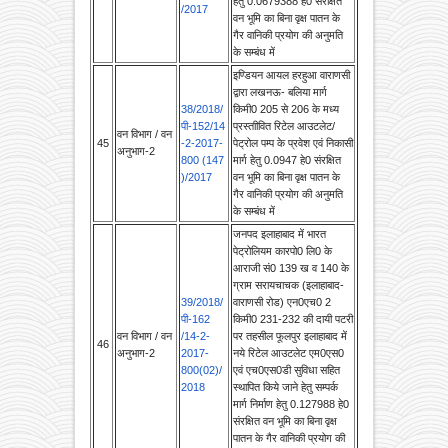
गैर वानिकी प्रयोग की अनुमति
के सम्बंध में
इण्डियन आयल हरहुआ वाराणसी
द्वारा लखनऊ- बलिया मार्ग
38/2018/
किमी0 205 से 206 के मध्य
पी-152/14
प्रस्ताीवित रिटेल आउटलेट/
वन विभाग / वन
45
-2-2017-
पेट्रोल पम्प के प्रवेश एवं निकासी
अनुभाग-2
800 (147
मार्ग हेतु 0.0947 हे0 संरक्षित
)/2017
वन भूमि का बिना वृक्ष पातन के
गैर वानिकी प्रयोग की अनुमति
के सम्बंध में
जनपद इलाहाबाद में भारत
पेट्रोलियम कारपो0 लि0 के
आराजी सं0 139 ख व 140 के
ग्राम सरायचाचक (इलाहाबाद-
39/2018/
वाराणसी रोड) एन0एच0 2
पी-162
किमी0 231-232 की दायी पटरी
वन विभाग / वन
/14-2-
पर तहसील फूलपुर इलाहाबाद में
46
अनुभाग-2
2017-
नये रिटेल आउटलेट एम0एस0
800(02)/
एवं एच0एस0डी सुविधा सहित
2018
स्थापित किये जाने हेतु सम्पर्क
मार्ग निर्माण हेतु 0.127988 हे0
संरक्षित वन भूमि का बिना वृक्ष
पातन के गैर वानिकी प्रयोग की
अनुमति के सम्बंध में
जनपद अलीगढ़ में दिल्ली -