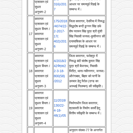
अनुभाग-2
कारागार
175/2018
जिला कारागार, देवरिया में निरूद्ध
प्रशासन एवं
/4074/22-
सिद्धदोष बन्दी ढुन्नन सिंह उर्फ
सुधार विभाग /
2-2017-
शेष नरायन सिंह पुत्र श्री मुंशी
17
कारागार
17(
सिंह निवासी जनपद-कुशीनगर की
प्रशासन एवं
402)/201
दयायाचिका के आधार पर
सुधार
6
समयपूर्व रिहाई के सम्बन्ध में।
अनुभाग-2
कारागार
जिला कारागार, फतेहपुर में
प्रशासन एवं
4/2018/2
निरूद्ध बंदी संतोष कुमार सिंह
सुधार विभाग /
42जेएल/2
पुत्र श्री बैजनाथ, निवासी-
18
कारागार
2-3-18-
पिरौंटा, थाना-नवीननगर, जनपद-
प्रशासन एवं
800(58)
औरंगाबाद, बिहार को पत्नीं के
सुधार
/2012
उपचार हेतु पैरोल (दण्ड का
अनुभाग-3
अस्थाई निलम्‍बन) की स्वीकृति।
कारागार
प्रशासन एवं
11/2018/
सुधार विभाग /
निर्माणाधीन जिला कारागार,
130/22-
19
कारागार
श्रावस्ती के निर्माण कार्यों हेतु
4-18-
प्रशासन एवं
वित्तीय स्वीकृति के सम्बन्ध में।
48(1)/05
सुधार
अनुभाग-4
अनुदान संख्या-77 के अन्तर्गत
नेशनल कैरियर सर्विस प्रोजेक्ट
के तहत कैरियर काउन्सिलिंग