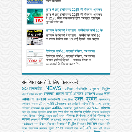
करने के नियम
आज से लागू होगी बजट 2025 की घोषणाएं, आयकर
में 12.75 लाख तक कमाई होगी करमुक्त, टीडीएस
आज से लागू होगी बजट 2025 की घोषणाएं, आयकर
छूट की सीमा बढ़ी
में 12.75 लाख तक कमाई होगी करमुक्त, टीडीएस
छूट की सीमा बढ
आयकर के नियमों में बदलाव : कर्मियों को फॉर्म 16 के
बजाय मिलेगा फार्म 130
आयकर के नियमों में बदलाव : कर्मियों को फॉर्म 16
के बजाय मिलेगा फार्म 130नई दिल्लीः एक अप्रैल
डिजिटल फॉर्म-16 गड़बड़ी रोकेगा, कर गणना
आसान होगी
डिजिटल फॉर्म-16 गड़बड़ी रोकेगा, कर गणना
आसान होगीनई दिल्ली । आयकर विभाग ने
करदाताओं के लिए आयकर रिट
संबन्धित खबरों के लिए क्लिक करें
NEWS
GO-शासनादेश
अनिवार्य सेवानिवृत्ति
अनुकम्पा नियुक्ति
अवकाश
आधार कार्ड
आयकर
आरक्षण
उच्च
अल्‍पसंख्‍यक कल्‍याण
आवास
उत्तर प्रदेश
न्यायालय
उच्चतम न्यायालय
उच्‍च शिक्षा
उत्तराखण्ड
एरियर
एसीपी
ऑनलाइन
कर
कर्मचारी भविष्य निधि EPF
उपभोक्‍ता संरक्षण
कामधेनु
कार्मिक
कोर्टशाला
कोषागार
कारागार प्रशासन एवं सुधार
कार्यवाही
कृषि
कैरियर
खाद्य एवम् रसद
खेल
गृह
गोपनीय प्रविष्टि
खाद्य एवं औषधि प्रशासन
ग्रामीण अभियन्‍त्रण
ग्रेच्युटी
चिकित्सा
चिकित्सा प्रतिपूर्ति
चिकित्‍सा एवं
ग्राम्य विकास
चतुर्थ श्रेणी
चयन
स्वास्थ्य
जनवरी
छात्रवृत्ति
जनसुनवाई
जनसूचना
जनहित गारण्टी अधिनियम
धर्मार्थ कार्य
निर्वाचन
नियुक्ति
नकदीकरण
नगर विकास
निबन्‍धन
नियमावली
नियोजन
नीति
निविदा
पदोन्नति
न्याय
न्यायालय
पंचायत चुनाव 2015
पंचायती राज
परती भूमि विकास