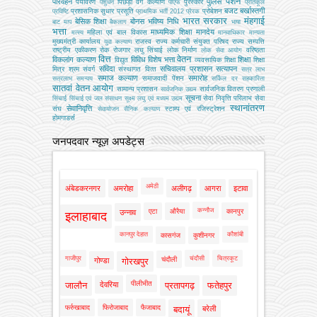
पेंशन
परिवहन
पुलिस
पर्यावरण
पिछड़ा वर्ग कल्‍याण
पुरस्कार
पशुधन
पीएफ
प्रतिकूल
बजट
बर्खास्तगी
प्रशासनिक सुधार
प्रसूति
प्रोबेशन
प्रविष्टि
प्राथमिक भर्ती 2012
प्रेरक
भारत सरकार
मंहगाई
बेसिक शिक्षा
बोनस
भविष्य निधि
बाट माप
बैकलाग
भाषा
भत्ता
माध्यमिक शिक्षा
मानदेय
महिला एवं बाल विकास
मत्‍स्‍य
मानवाधिकार
मान्यता
मुख्‍यमंत्री कार्यालय
राजस्व
राज्य कर्मचारी संयुक्त परिषद
राज्य सम्पत्ति
युवा कल्याण
राष्ट्रीय एकीकरण
रोक
रोजगार
लघु सिंचाई
लोक निर्माण
वरिष्ठता
लोक सेवा आयोग
वित्त
वेतन
विकलांग कल्याण
विविध
विशेष भत्ता
शिक्षा
विद्युत
व्‍यवसायिक शिक्षा
शिक्षा
संविदा
सचिवालय प्रशासन
सत्यापन
मित्र
श्रम
संवर्ग
संस्‍थागत वित्‍त
सत्र लाभ
समाज कल्याण
समारोह
समाजवादी पेंशन
सत्रलाभ
समन्वय
सर्किल दर
सहकारिता
सातवां वेतन आयोग
सामान्य प्रशासन
सार्वजनिक वितरण प्रणाली
सार्वजनिक उद्यम
सूचना
सेवा निवृत्ति परिलाभ
सेवा
सिंचाई
सिंचाई एवं जल संसाधन
सूक्ष्म लघु एवं मध्यम उद्यम
स्थानांतरण
सेवानिवृत्ति
संघ
स्टाम्प एवं रजिस्ट्रेशन
सेवायोजन
सैनिक कल्‍याण
होमगाडर्स
जनपदवार न्यूज़ अपडेट्स
अमेठी
अंबेडकरनगर
अमरोहा
अलीगढ़
आगरा
इटावा
कन्नौज
एटा
औरैया
कानपुर
उन्नाव
इलाहाबाद
कानपुर देहात
कौशांबी
कासगंज
कुशीनगर
गाजीपुर
चंदौसी
चित्रकूट
चंदौली
गोण्डा
गोरखपुर
पीलीभीत
जालौन
देवरिया
प्रतापगढ़
फतेहपुर
फर्रुखाबाद
फिरोजाबाद
फैजाबाद
बदायूं
बरेली