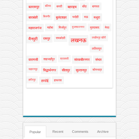
बलिया
बस्ती
बाँदा
बागपत
बलरामपुर
बहराइच
बिजनौर
भदोही
मऊ
बाराबंकी
बुलंदशहर
मथुरा
मुजफ्फरनगर
महोबा
मिर्जापुर
मुरादाबाद
मेरठ
महाराजगंज
लखीमपुर खीरी
रायबरेली
मैनपुरी
रामपुर
लखनऊ
ललितपुर
श्रावस्ती
शाहजहाँपुर
वाराणसी
संतकबीरनगर
संभल
सहारनपुर
सोनभद्र
सिद्धार्थनगर
सीतापुर
सुल्तानपुर
हमीरपुर
हाथरस
हरदोई
Recent
Comments
Archive
Popular