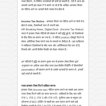
गलत विवरण, या निर्दिष्ट दस्तावेज़ों की कमी हो सकती हैं। ऐसे में आज हम
आपको अपनी इस खबर में ये बताने जा रहे है कि आखिर आयकर विभाग
का नोटिस आने पर आपको कैसे जवाब देना होता है-
Income Tax Notice
: आयकर विभाग का नोटिस आने पर कैसे देना
होता है जवाब, टैक्सपेयर्स जान लें जरूरी बात
HR Breaking News, Digital Desk- (Income Tax Notice)
भारत में इनकम टैक्स नोटिसों की संख्या में भारी वृद्धि हुई है, जो टैक्सपेयर्स
के लिए चिंता का कारण बन गया है। ये नोटिस (notice) दोषपूर्ण रिटर्न से
लेकर अतिरिक्त टैक्स मांगने तक के मामलों पर केंद्रित हैं। इस प्रक्रिया
ने व्यक्तिगत टैक्सपेयर्स के बीच भ्रम और अनिश्चितता पैदा कर दी है,
जिससे लोग अपनी वित्तीय स्थिति को लेकर परेशान हैं।
इन नोटिसों में वृद्धि का कारण मुख्य रूप से इनकम टैक्स विभाग द्वारा
अनुपालन पर अधिक ध्यान दिया जाना तथा वित्तीय रिपोर्टिंग में विसंगतियों
(anomalies) की पहचान करने के उसके प्रयासों के कारण है। इनकी
कई वजहें हो सकती हैं।
गलत इनकम टैक्स रिटर्न दाखिल करना-
इनकम टैक्स (Income tax) नोटिस प्राप्त करने का सबसे आम कारण
गलत टैक्स-रिटर्न फॉर्म का चयन करना है। व्यक्तियों के लिए चार फॉर्म
ITR 1, ITR 2, ITR 3 और ITR 4 हैं। पूंजीगत लाभ या फ्यूचर एवं
ऑप्सन्स (F&O) ट्रेडिंग से पहली बार आय प्राप्त करने वाले कई
टैक्सेयर गलती से ITR 2 या ITR 3 के बजाय ITR 1 या ITR 4 का