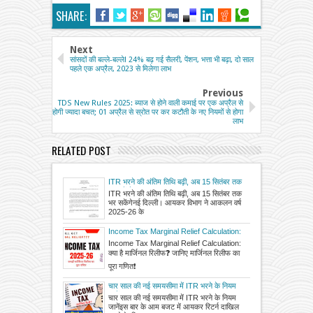
SHARE:
Next
सांसदों की बल्ले-बल्ले! 24% बढ़ गई सैलरी, पेंशन, भत्ता भी बढ़ा, दो साल
पहले एक अप्रैल, 2023 से मिलेगा लाभ
Previous
TDS New Rules 2025: ब्याज से होने वाली कमाई पर एक अप्रैल से
होगी ज्यादा बचत; 01 अप्रैल से स्रोत पर कर कटौती के नए नियमों से होगा
लाभ
RELATED POST
ITR भरने की अंतिम तिथि बढ़ी, अब 15 सितंबर तक
भर सकेंगे
ITR भरने की अंतिम तिथि बढ़ी, अब 15 सितंबर तक
भर सकेंगेनई दिल्ली। आयकर विभाग ने आकलन वर्ष
2025-26 के
Income Tax Marginal Relief Calculation:
क्‍या है मार्जिनल रिलीफ❓ जानिए मार्जिनल रिलीफ का
Income Tax Marginal Relief Calculation:
क्‍या है मार्जिनल रिलीफ❓ जानिए मार्जिनल रिलीफ का
पूरा गणित❗ 13 लाख की कमाई वालों को Tax में
मिलेगा फायदा
पूरा गणित❗
चार साल की नई समयसीमा में ITR भरने के नियम
जानें
चार साल की नई समयसीमा में ITR भरने के नियम
जानेंइस बार के आम बजट में आयकर रिटर्न दाखिल