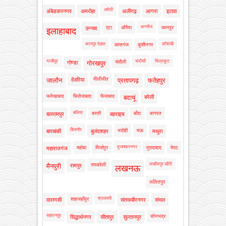
अमेठी
अंबेडकरनगर
अमरोहा
अलीगढ़
आगरा
इटावा
कन्नौज
एटा
औरैया
कानपुर
उन्नाव
इलाहाबाद
कानपुर देहात
कौशांबी
कासगंज
कुशीनगर
गाजीपुर
चंदौसी
चित्रकूट
चंदौली
गोण्डा
गोरखपुर
पीलीभीत
जालौन
देवरिया
प्रतापगढ़
फतेहपुर
फर्रुखाबाद
फिरोजाबाद
फैजाबाद
बदायूं
बरेली
बलिया
बस्ती
बाँदा
बागपत
बलरामपुर
बहराइच
बिजनौर
भदोही
मऊ
बाराबंकी
बुलंदशहर
मथुरा
मुजफ्फरनगर
महोबा
मिर्जापुर
मुरादाबाद
मेरठ
महाराजगंज
लखीमपुर खीरी
रायबरेली
मैनपुरी
रामपुर
लखनऊ
ललितपुर
श्रावस्ती
शाहजहाँपुर
वाराणसी
संतकबीरनगर
संभल
सहारनपुर
सोनभद्र
सिद्धार्थनगर
सीतापुर
सुल्तानपुर