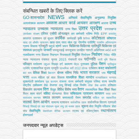
संबन्धित खबरों के लिए क्लिक करें
NEWS
GO-शासनादेश
अनिवार्य सेवानिवृत्ति
अनुकम्पा नियुक्ति
अवकाश
आधार कार्ड
आयकर
आरक्षण
उच्च
अल्‍पसंख्‍यक कल्‍याण
आवास
उत्तर प्रदेश
न्यायालय
उच्चतम न्यायालय
उच्‍च शिक्षा
उत्तराखण्ड
एरियर
एसीपी
ऑनलाइन
कर
कर्मचारी भविष्य निधि EPF
उपभोक्‍ता संरक्षण
कामधेनु
कार्मिक
कोर्टशाला
कोषागार
कारागार प्रशासन एवं सुधार
कार्यवाही
कृषि
कैरियर
खाद्य एवम् रसद
खेल
गृह
गोपनीय प्रविष्टि
खाद्य एवं औषधि प्रशासन
ग्रामीण अभियन्‍त्रण
ग्रेच्युटी
चिकित्सा
चिकित्सा प्रतिपूर्ति
चिकित्‍सा एवं
ग्राम्य विकास
चतुर्थ श्रेणी
चयन
स्वास्थ्य
जनवरी
छात्रवृत्ति
जनसुनवाई
जनसूचना
जनहित गारण्टी अधिनियम
धर्मार्थ कार्य
निर्वाचन
नियुक्ति
नकदीकरण
नगर विकास
निबन्‍धन
नियमावली
नियोजन
नीति
निविदा
पदोन्नति
न्याय
न्यायालय
पंचायत चुनाव 2015
पंचायती राज
परती भूमि विकास
पेंशन
परिवहन
पुलिस
पर्यावरण
पिछड़ा वर्ग कल्‍याण
पुरस्कार
पशुधन
पीएफ
प्रतिकूल
बजट
बर्खास्तगी
प्रशासनिक सुधार
प्रसूति
प्रोबेशन
प्रविष्टि
प्राथमिक भर्ती 2012
प्रेरक
भारत सरकार
मंहगाई
बेसिक शिक्षा
बोनस
भविष्य निधि
बाट माप
बैकलाग
भाषा
भत्ता
माध्यमिक शिक्षा
मानदेय
महिला एवं बाल विकास
मत्‍स्‍य
मानवाधिकार
मान्यता
मुख्‍यमंत्री कार्यालय
राजस्व
राज्य कर्मचारी संयुक्त परिषद
राज्य सम्पत्ति
युवा कल्याण
राष्ट्रीय एकीकरण
रोक
रोजगार
लघु सिंचाई
लोक निर्माण
वरिष्ठता
लोक सेवा आयोग
वित्त
वेतन
विकलांग कल्याण
विविध
विशेष भत्ता
शिक्षा
विद्युत
व्‍यवसायिक शिक्षा
शिक्षा
संविदा
सचिवालय प्रशासन
सत्यापन
मित्र
श्रम
संवर्ग
संस्‍थागत वित्‍त
सत्र लाभ
समाज कल्याण
समारोह
समाजवादी पेंशन
सत्रलाभ
समन्वय
सर्किल दर
सहकारिता
सातवां वेतन आयोग
सामान्य प्रशासन
सार्वजनिक वितरण प्रणाली
सार्वजनिक उद्यम
सूचना
सेवा निवृत्ति परिलाभ
सेवा
सिंचाई
सिंचाई एवं जल संसाधन
सूक्ष्म लघु एवं मध्यम उद्यम
स्थानांतरण
सेवानिवृत्ति
संघ
स्टाम्प एवं रजिस्ट्रेशन
सेवायोजन
सैनिक कल्‍याण
होमगाडर्स
जनपदवार न्यूज़ अपडेट्स