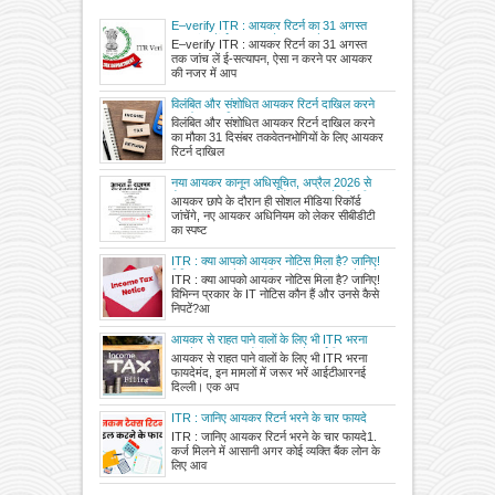
E–verify ITR : आयकर रिटर्न का 31 अगस्त
तक जांच लें ई-सत्यापन, ऐसा न करने पर आयकर
E–verify ITR : आयकर रिटर्न का 31 अगस्त
की नजर में आपने रिटर्न फाइल नहीं किया
तक जांच लें ई-सत्यापन, ऐसा न करने पर आयकर
की नजर में आप
विलंबित और संशोधित आयकर रिटर्न दाखिल करने
का मौका 31 दिसंबर तक
विलंबित और संशोधित आयकर रिटर्न दाखिल करने
का मौका 31 दिसंबर तकवेतनभोगियों के लिए आयकर
रिटर्न दाखिल
नया आयकर कानून अधिसूचित, अप्रैल 2026 से
होगा लागू, आयकर कानून को सरल बनाने की पूरी
आयकर छापे के दौरान ही सोशल मीडिया रिकॉर्ड
कोशिश, अप्रासंगिक प्रविधान हटाए गए, क्लिक
जांचेंगे, नए आयकर अधिनियम को लेकर सीबीडीटी
करके नया बिल करें डाउनलोड
का स्पष्ट
ITR : क्या आपको आयकर नोटिस मिला है? जानिए!
विभिन्न प्रकार के IT नोटिस कौन हैं और उनसे कैसे
ITR : क्या आपको आयकर नोटिस मिला है? जानिए!
निपटें?
विभिन्न प्रकार के IT नोटिस कौन हैं और उनसे कैसे
निपटें?आ
आयकर से राहत पाने वालों के लिए भी ITR भरना
फायदेमंद, इन मामलों में जरूर भरें आईटीआर
आयकर से राहत पाने वालों के लिए भी ITR भरना
फायदेमंद, इन मामलों में जरूर भरें आईटीआरनई
दिल्ली। एक अप
ITR : जानिए आयकर रिटर्न भरने के चार फायदे
ITR : जानिए आयकर रिटर्न भरने के चार फायदे1.
कर्ज मिलने में आसानी अगर कोई व्यक्ति बैंक लोन के
लिए आव