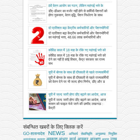
8वें वेतन आयोग का गठन, लेकिन महंगाई भत्ते के
मर्जर से सरकार का साफ इंकार
डीए-डीआर का मर्जर नहीं होने से कर्मियों-पेंशनरों को
होगा नुकसान, वेतन वृद्धि, पेंशन निर्धारण के साथ
दो प्रतिशत बढ़ा केंद्रीय कर्मचारियों और पेंशनभोगियों
का महंगाई भत्ता, 48.66 लाख कर्मचारियों और
दो प्रतिशत बढ़ा केंद्रीय कर्मचारियों और पेंशनभोगियों
66.55 लाख पेंशनभोगियों को मिलेगा लाभ
का महंगाई भत्ता, 48.66 लाख कर्मचारियों और
कोविड काल में 18 माह के रोके गए महंगाई भत्ते को
देने का नहीं है कोई विचार, केंद्र सरकार का राज्य
कोविड काल में 18 माह के रोके गए महंगाई भत्ते को
सभा में आया जवाब
देने का नहीं है कोई विचार, केंद्र सरकार का राज्य
सभ
यूपी में बोनस के साथ ही दीपावली से पहले राज्यकर्मियों
को वेतन देने पर भी जल्द होगा निर्णय, डीए और
यूपी में बोनस के साथ ही दीपावली से पहले राज्यकर्मियों
डीआर के ल‍िए करना पड़ सकता है इंतजार
को वेतन देने पर भी जल्द होगा निर्णय, डीए और ड
यूपी में जल्द जारी होगा डीए बढ़ाने का आदेश, आज
शासन को फाइल भेजे जाने की उम्मीद
यूपी में जल्द जारी होगा डीए बढ़ाने का आदेश, आज
शासन को फाइल भेजे जाने की उम्मीद लखनऊ :
केंद्री
संबन्धित खबरों के लिए क्लिक करें
NEWS
GO-शासनादेश
अनिवार्य सेवानिवृत्ति
अनुकम्पा नियुक्ति
अवकाश
आधार कार्ड
आयकर
आरक्षण
उच्च
अल्‍पसंख्‍यक कल्‍याण
आवास