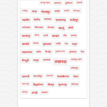
कानपुर देहात
कौशांबी
कासगंज
कुशीनगर
गाजीपुर
चंदौसी
चित्रकूट
चंदौली
गोण्डा
गोरखपुर
पीलीभीत
जालौन
देवरिया
प्रतापगढ़
फतेहपुर
फर्रुखाबाद
फिरोजाबाद
फैजाबाद
बदायूं
बरेली
बलिया
बस्ती
बाँदा
बागपत
बलरामपुर
बहराइच
बिजनौर
भदोही
मऊ
बाराबंकी
बुलंदशहर
मथुरा
मुजफ्फरनगर
महोबा
मिर्जापुर
मुरादाबाद
मेरठ
महाराजगंज
लखीमपुर खीरी
रायबरेली
मैनपुरी
रामपुर
लखनऊ
ललितपुर
श्रावस्ती
शाहजहाँपुर
वाराणसी
संतकबीरनगर
संभल
सहारनपुर
सोनभद्र
सिद्धार्थनगर
सीतापुर
सुल्तानपुर
हमीरपुर
हाथरस
हरदोई