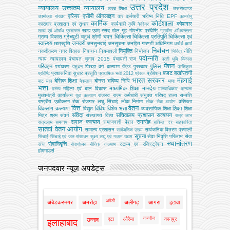
उत्तर प्रदेश
न्यायालय
उच्चतम न्यायालय
उच्‍च शिक्षा
उत्तराखण्ड
एरियर
एसीपी
ऑनलाइन
कर
कर्मचारी भविष्य निधि EPF
उपभोक्‍ता संरक्षण
कामधेनु
कार्मिक
कोर्टशाला
कोषागार
कारागार प्रशासन एवं सुधार
कार्यवाही
कृषि
कैरियर
खाद्य एवम् रसद
खेल
गृह
गोपनीय प्रविष्टि
खाद्य एवं औषधि प्रशासन
ग्रामीण अभियन्‍त्रण
ग्रेच्युटी
चिकित्सा
चिकित्सा प्रतिपूर्ति
चिकित्‍सा एवं
ग्राम्य विकास
चतुर्थ श्रेणी
चयन
स्वास्थ्य
जनवरी
छात्रवृत्ति
जनसुनवाई
जनसूचना
जनहित गारण्टी अधिनियम
धर्मार्थ कार्य
निर्वाचन
नियुक्ति
नकदीकरण
नगर विकास
निबन्‍धन
नियमावली
नियोजन
नीति
निविदा
पदोन्नति
न्याय
न्यायालय
पंचायत चुनाव 2015
पंचायती राज
परती भूमि विकास
पेंशन
परिवहन
पुलिस
पर्यावरण
पिछड़ा वर्ग कल्‍याण
पुरस्कार
पशुधन
पीएफ
प्रतिकूल
बजट
बर्खास्तगी
प्रशासनिक सुधार
प्रसूति
प्रोबेशन
प्रविष्टि
प्राथमिक भर्ती 2012
प्रेरक
भारत सरकार
मंहगाई
बेसिक शिक्षा
बोनस
भविष्य निधि
बाट माप
बैकलाग
भाषा
भत्ता
माध्यमिक शिक्षा
मानदेय
महिला एवं बाल विकास
मत्‍स्‍य
मानवाधिकार
मान्यता
मुख्‍यमंत्री कार्यालय
राजस्व
राज्य कर्मचारी संयुक्त परिषद
राज्य सम्पत्ति
युवा कल्याण
राष्ट्रीय एकीकरण
रोक
रोजगार
लघु सिंचाई
लोक निर्माण
वरिष्ठता
लोक सेवा आयोग
वित्त
वेतन
विकलांग कल्याण
विविध
विशेष भत्ता
शिक्षा
विद्युत
व्‍यवसायिक शिक्षा
शिक्षा
संविदा
सचिवालय प्रशासन
सत्यापन
मित्र
श्रम
संवर्ग
संस्‍थागत वित्‍त
सत्र लाभ
समाज कल्याण
समारोह
समाजवादी पेंशन
सत्रलाभ
समन्वय
सर्किल दर
सहकारिता
सातवां वेतन आयोग
सामान्य प्रशासन
सार्वजनिक वितरण प्रणाली
सार्वजनिक उद्यम
सूचना
सेवा निवृत्ति परिलाभ
सेवा
सिंचाई
सिंचाई एवं जल संसाधन
सूक्ष्म लघु एवं मध्यम उद्यम
स्थानांतरण
सेवानिवृत्ति
संघ
स्टाम्प एवं रजिस्ट्रेशन
सेवायोजन
सैनिक कल्‍याण
होमगाडर्स
जनपदवार न्यूज़ अपडेट्स
अमेठी
अंबेडकरनगर
अमरोहा
अलीगढ़
आगरा
इटावा
कन्नौज
एटा
औरैया
कानपुर
उन्नाव
इलाहाबाद