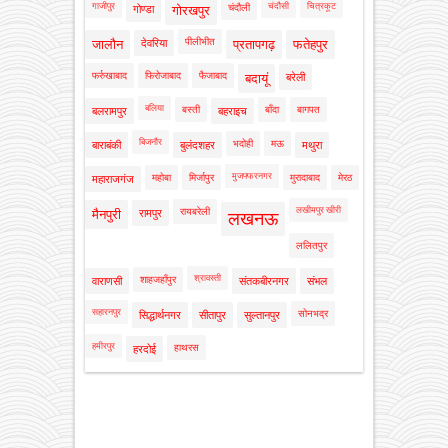
गाजीपुर
चंदौसी
चित्रकूट
चंदौली
गोण्डा
गोरखपुर
पीलीभीत
जालौन
देवरिया
प्रतापगढ़
फतेहपुर
फर्रुखाबाद
फिरोजाबाद
फैजाबाद
बदायूं
बरेली
बलिया
बस्ती
बाँदा
बागपत
बलरामपुर
बहराइच
बिजनौर
भदोही
मऊ
बाराबंकी
बुलंदशहर
मथुरा
मुजफ्फरनगर
महोबा
मिर्जापुर
मुरादाबाद
मेरठ
महाराजगंज
लखीमपुर खीरी
रायबरेली
मैनपुरी
रामपुर
लखनऊ
ललितपुर
श्रावस्ती
शाहजहाँपुर
वाराणसी
संतकबीरनगर
संभल
सहारनपुर
सोनभद्र
सिद्धार्थनगर
सीतापुर
सुल्तानपुर
हमीरपुर
हाथरस
हरदोई