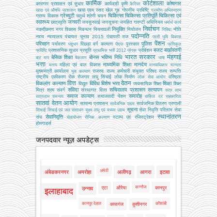
कार्मिक
कोर्टशाला
कोषागार
कारागार प्रशासन एवं सुधार
कार्यवाही
कृषि
कैरियर
खाद्य एवम् रसद
खेल
गृह
गोपनीय प्रविष्टि
खाद्य एवं औषधि प्रशासन
ग्रामीण अभियन्‍त्रण
ग्रेच्युटी
चिकित्सा
चिकित्सा प्रतिपूर्ति
चिकित्‍सा एवं
ग्राम्य विकास
चतुर्थ श्रेणी
चयन
स्वास्थ्य
जनवरी
छात्रवृत्ति
जनसुनवाई
जनसूचना
जनहित गारण्टी अधिनियम
धर्मार्थ कार्य
निर्वाचन
नियुक्ति
नकदीकरण
नगर विकास
निबन्‍धन
नियमावली
नियोजन
नीति
निविदा
पदोन्नति
न्याय
न्यायालय
पंचायत चुनाव 2015
पंचायती राज
परती भूमि विकास
पेंशन
परिवहन
पुलिस
पर्यावरण
पिछड़ा वर्ग कल्‍याण
पुरस्कार
पशुधन
पीएफ
प्रतिकूल
बजट
बर्खास्तगी
प्रशासनिक सुधार
प्रसूति
प्रोबेशन
प्रविष्टि
प्राथमिक भर्ती 2012
प्रेरक
भारत सरकार
मंहगाई
बेसिक शिक्षा
बोनस
भविष्य निधि
बाट माप
बैकलाग
भाषा
भत्ता
माध्यमिक शिक्षा
मानदेय
महिला एवं बाल विकास
मत्‍स्‍य
मानवाधिकार
मान्यता
मुख्‍यमंत्री कार्यालय
राजस्व
राज्य कर्मचारी संयुक्त परिषद
राज्य सम्पत्ति
युवा कल्याण
राष्ट्रीय एकीकरण
रोक
रोजगार
लघु सिंचाई
लोक निर्माण
वरिष्ठता
लोक सेवा आयोग
वित्त
वेतन
विकलांग कल्याण
विविध
विशेष भत्ता
शिक्षा
विद्युत
व्‍यवसायिक शिक्षा
शिक्षा
संविदा
सचिवालय प्रशासन
सत्यापन
मित्र
श्रम
संवर्ग
संस्‍थागत वित्‍त
सत्र लाभ
समाज कल्याण
समारोह
समाजवादी पेंशन
सत्रलाभ
समन्वय
सर्किल दर
सहकारिता
सातवां वेतन आयोग
सामान्य प्रशासन
सार्वजनिक वितरण प्रणाली
सार्वजनिक उद्यम
सूचना
सेवा निवृत्ति परिलाभ
सेवा
सिंचाई
सिंचाई एवं जल संसाधन
सूक्ष्म लघु एवं मध्यम उद्यम
स्थानांतरण
सेवानिवृत्ति
संघ
स्टाम्प एवं रजिस्ट्रेशन
सेवायोजन
सैनिक कल्‍याण
होमगाडर्स
जनपदवार न्यूज़ अपडेट्स
अमेठी
अंबेडकरनगर
अमरोहा
अलीगढ़
आगरा
इटावा
कन्नौज
एटा
औरैया
कानपुर
उन्नाव
इलाहाबाद
कानपुर देहात
कौशांबी
कासगंज
कुशीनगर