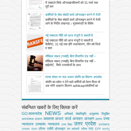
पूरी कर लेनी होगी तैयारी, मानव संपदा पोर्टल पर
में तबादले सिर्फ ऑनलाइनविभागों को 31 मार्च तक
कर्मचारियों का ब्योरा अपडेट करने का आदेश
पूरी कर
कार्मिकों के सेवा संबंधी कार्य ऑनलाइन करने में तेजी
लाने के निर्देश
कार्मिकों के सेवा संबंधी कार्य ऑनलाइन करने में तेजी
लाने के निर्देश लखनऊ। मुख्यमंत्री के विशेष
नई तबादला नीति को आज मंजूरी दे सकती है
कैबिनेट, 31 मई तक होंगे स्थानांतरण, तीन वर्ष जिले
नई तबादला नीति को आज मंजूरी दे सकती है
व सात वर्ष से मंडल में जमे अधिकारी-कर्मचारी हटेंगे
कैबिनेट, 31 मई तक होंगे स्थानांतरण, तीन वर्ष जिले
व सात
मौखिक साक्ष्य (गवाही) बिना विभागीय दंड नहीं –
हाईकोर्ट, सिर्फ दस्तावेजों के आधार पर सजा
मौखिक साक्ष्य (गवाही) बिना विभागीय दंड नहीं –
प्राकृतिक न्याय के सिद्धांतों के खिलाफ
हाईकोर्ट, सिर्फ दस्तावेजों के आध
मानव संपदा पर चल अचल संपत्ति का विवरण अपलोड
ना करने के बावजूद वेतन आहरित हो जाने पर संगत
संपत्ति का ब्योरा न देने वाले कर्मियों को वेतन मिला तो
नियमों के अंतर्गत संबंधित आहरण वितरण अधिकारी
अब नपेंगे आहरण वितरण adhikaqriसंपत्तियों का
का उत्तरदायित्व निर्धारित किए जाने के संबंध में
संबन्धित खबरों के लिए क्लिक करें
NEWS
GO-शासनादेश
अनिवार्य सेवानिवृत्ति
अनुकम्पा नियुक्ति
अवकाश
आधार कार्ड
आयकर
आरक्षण
उच्च
अल्‍पसंख्‍यक कल्‍याण
आवास
उत्तर प्रदेश
न्यायालय
उच्चतम न्यायालय
उच्‍च शिक्षा
उत्तराखण्ड
एरियर
एसीपी
ऑनलाइन
कर
कर्मचारी भविष्य निधि EPF
उपभोक्‍ता संरक्षण
कामधेनु