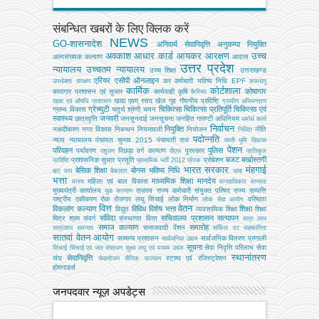
संबन्धित खबरों के लिए क्लिक करें
NEWS
GO-शासनादेश
अनिवार्य सेवानिवृत्ति
अनुकम्पा नियुक्ति
अवकाश
आधार कार्ड
आयकर
आरक्षण
उच्च
अल्‍पसंख्‍यक कल्‍याण
आवास
उत्तर प्रदेश
न्यायालय
उच्चतम न्यायालय
उच्‍च शिक्षा
उत्तराखण्ड
एरियर
एसीपी
ऑनलाइन
कर
कर्मचारी भविष्य निधि EPF
उपभोक्‍ता संरक्षण
कामधेनु
कार्मिक
कोर्टशाला
कोषागार
कारागार प्रशासन एवं सुधार
कार्यवाही
कृषि
कैरियर
खाद्य एवम् रसद
खेल
गृह
गोपनीय प्रविष्टि
खाद्य एवं औषधि प्रशासन
ग्रामीण अभियन्‍त्रण
ग्रेच्युटी
चिकित्सा
चिकित्सा प्रतिपूर्ति
चिकित्‍सा एवं
ग्राम्य विकास
चतुर्थ श्रेणी
चयन
स्वास्थ्य
जनवरी
छात्रवृत्ति
जनसुनवाई
जनसूचना
जनहित गारण्टी अधिनियम
धर्मार्थ कार्य
निर्वाचन
नियुक्ति
नकदीकरण
नगर विकास
निबन्‍धन
नियमावली
नियोजन
नीति
निविदा
पदोन्नति
न्याय
न्यायालय
पंचायत चुनाव 2015
पंचायती राज
परती भूमि विकास
पेंशन
परिवहन
पुलिस
पर्यावरण
पिछड़ा वर्ग कल्‍याण
पुरस्कार
पशुधन
पीएफ
प्रतिकूल
बजट
बर्खास्तगी
प्रशासनिक सुधार
प्रसूति
प्रोबेशन
प्रविष्टि
प्राथमिक भर्ती 2012
प्रेरक
भारत सरकार
मंहगाई
बेसिक शिक्षा
बोनस
भविष्य निधि
बाट माप
बैकलाग
भाषा
भत्ता
माध्यमिक शिक्षा
मानदेय
महिला एवं बाल विकास
मत्‍स्‍य
मानवाधिकार
मान्यता
मुख्‍यमंत्री कार्यालय
राजस्व
राज्य कर्मचारी संयुक्त परिषद
राज्य सम्पत्ति
युवा कल्याण
राष्ट्रीय एकीकरण
रोक
रोजगार
लघु सिंचाई
लोक निर्माण
वरिष्ठता
लोक सेवा आयोग
वित्त
वेतन
विकलांग कल्याण
विविध
विशेष भत्ता
शिक्षा
विद्युत
व्‍यवसायिक शिक्षा
शिक्षा
संविदा
सचिवालय प्रशासन
सत्यापन
मित्र
श्रम
संवर्ग
संस्‍थागत वित्‍त
सत्र लाभ
समाज कल्याण
समारोह
समाजवादी पेंशन
सत्रलाभ
समन्वय
सर्किल दर
सहकारिता
सातवां वेतन आयोग
सामान्य प्रशासन
सार्वजनिक वितरण प्रणाली
सार्वजनिक उद्यम
सूचना
सेवा निवृत्ति परिलाभ
सेवा
सिंचाई
सिंचाई एवं जल संसाधन
सूक्ष्म लघु एवं मध्यम उद्यम
स्थानांतरण
सेवानिवृत्ति
संघ
स्टाम्प एवं रजिस्ट्रेशन
सेवायोजन
सैनिक कल्‍याण
होमगाडर्स
जनपदवार न्यूज़ अपडेट्स