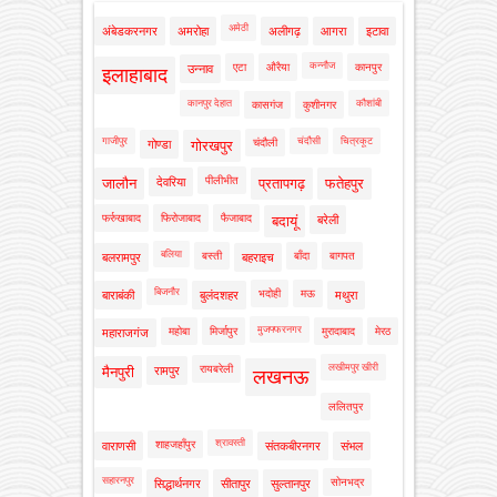
अमेठी
अंबेडकरनगर
अमरोहा
अलीगढ़
आगरा
इटावा
कन्नौज
एटा
औरैया
कानपुर
उन्नाव
इलाहाबाद
कानपुर देहात
कौशांबी
कासगंज
कुशीनगर
गाजीपुर
चंदौसी
चित्रकूट
चंदौली
गोण्डा
गोरखपुर
पीलीभीत
जालौन
देवरिया
प्रतापगढ़
फतेहपुर
फर्रुखाबाद
फिरोजाबाद
फैजाबाद
बदायूं
बरेली
बलिया
बस्ती
बाँदा
बागपत
बलरामपुर
बहराइच
बिजनौर
भदोही
मऊ
बाराबंकी
बुलंदशहर
मथुरा
मुजफ्फरनगर
महोबा
मिर्जापुर
मुरादाबाद
मेरठ
महाराजगंज
लखीमपुर खीरी
रायबरेली
मैनपुरी
रामपुर
लखनऊ
ललितपुर
श्रावस्ती
शाहजहाँपुर
वाराणसी
संतकबीरनगर
संभल
सहारनपुर
सोनभद्र
सिद्धार्थनगर
सीतापुर
सुल्तानपुर