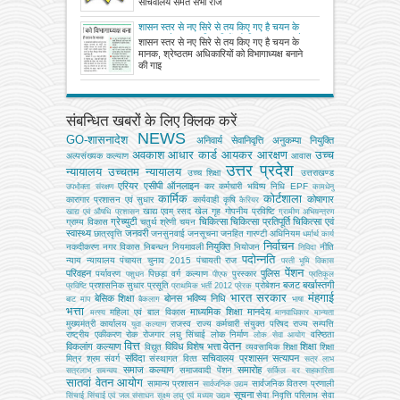
सचिवालय समेत सभी राज
शासन स्तर से नए सिरे से तय किए गए है चयन के
मानक, श्रेष्ठतम अधिकारियों को विभागाध्यक्ष बनाने
शासन स्तर से नए सिरे से तय किए गए है चयन के
की गाइडलाइन जारी
मानक, श्रेष्ठतम अधिकारियों को विभागाध्यक्ष बनाने
की गाइ
संबन्धित खबरों के लिए क्लिक करें
NEWS
GO-शासनादेश
अनिवार्य सेवानिवृत्ति
अनुकम्पा नियुक्ति
अवकाश
आधार कार्ड
आयकर
आरक्षण
उच्च
अल्‍पसंख्‍यक कल्‍याण
आवास
उत्तर प्रदेश
न्यायालय
उच्चतम न्यायालय
उच्‍च शिक्षा
उत्तराखण्ड
एरियर
एसीपी
ऑनलाइन
कर
कर्मचारी भविष्य निधि EPF
उपभोक्‍ता संरक्षण
कामधेनु
कार्मिक
कोर्टशाला
कोषागार
कारागार प्रशासन एवं सुधार
कार्यवाही
कृषि
कैरियर
खाद्य एवम् रसद
खेल
गृह
गोपनीय प्रविष्टि
खाद्य एवं औषधि प्रशासन
ग्रामीण अभियन्‍त्रण
ग्रेच्युटी
चिकित्सा
चिकित्सा प्रतिपूर्ति
चिकित्‍सा एवं
ग्राम्य विकास
चतुर्थ श्रेणी
चयन
स्वास्थ्य
जनवरी
छात्रवृत्ति
जनसुनवाई
जनसूचना
जनहित गारण्टी अधिनियम
धर्मार्थ कार्य
निर्वाचन
नियुक्ति
नकदीकरण
नगर विकास
निबन्‍धन
नियमावली
नियोजन
नीति
निविदा
पदोन्नति
न्याय
न्यायालय
पंचायत चुनाव 2015
पंचायती राज
परती भूमि विकास
पेंशन
परिवहन
पुलिस
पर्यावरण
पिछड़ा वर्ग कल्‍याण
पुरस्कार
पशुधन
पीएफ
प्रतिकूल
बजट
बर्खास्तगी
प्रशासनिक सुधार
प्रसूति
प्रोबेशन
प्रविष्टि
प्राथमिक भर्ती 2012
प्रेरक
भारत सरकार
मंहगाई
बेसिक शिक्षा
बोनस
भविष्य निधि
बाट माप
बैकलाग
भाषा
भत्ता
माध्यमिक शिक्षा
मानदेय
महिला एवं बाल विकास
मत्‍स्‍य
मानवाधिकार
मान्यता
मुख्‍यमंत्री कार्यालय
राजस्व
राज्य कर्मचारी संयुक्त परिषद
राज्य सम्पत्ति
युवा कल्याण
राष्ट्रीय एकीकरण
रोक
रोजगार
लघु सिंचाई
लोक निर्माण
वरिष्ठता
लोक सेवा आयोग
वित्त
वेतन
विकलांग कल्याण
विविध
विशेष भत्ता
शिक्षा
विद्युत
व्‍यवसायिक शिक्षा
शिक्षा
संविदा
सचिवालय प्रशासन
सत्यापन
मित्र
श्रम
संवर्ग
संस्‍थागत वित्‍त
सत्र लाभ
समाज कल्याण
समारोह
समाजवादी पेंशन
सत्रलाभ
समन्वय
सर्किल दर
सहकारिता
सातवां वेतन आयोग
सामान्य प्रशासन
सार्वजनिक वितरण प्रणाली
सार्वजनिक उद्यम
सूचना
सेवा निवृत्ति परिलाभ
सेवा
सिंचाई
सिंचाई एवं जल संसाधन
सूक्ष्म लघु एवं मध्यम उद्यम