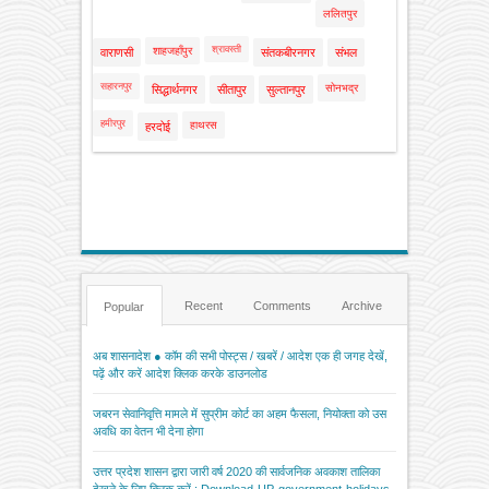
ललितपुर
श्रावस्ती
शाहजहाँपुर
वाराणसी
संतकबीरनगर
संभल
सहारनपुर
सोनभद्र
सिद्धार्थनगर
सीतापुर
सुल्तानपुर
हमीरपुर
हाथरस
हरदोई
Recent
Comments
Archive
Popular
अब शासनादेश ● कॉम की सभी पोस्ट्स / खबरें / आदेश एक ही जगह देखें,
पढ़ें और करें आदेश क्लिक करके डाउनलोड
जबरन सेवानिवृत्ति मामले में सुप्रीम कोर्ट का अहम फैसला, नियोक्ता को उस
अवधि का वेतन भी देना होगा
उत्तर प्रदेश शासन द्वारा जारी वर्ष 2020 की सार्वजनिक अवकाश तालिका
देखने के लिए क्लिक करें : Download-UP-government-holidays-