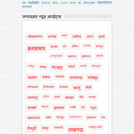
स्थानांतरण
सेवानिवृत्ति
संघ
स्टाम्प एवं रजिस्ट्रेशन
सेवायोजन
सैनिक कल्‍याण
होमगाडर्स
जनपदवार न्यूज़ अपडेट्स
अमेठी
अंबेडकरनगर
अमरोहा
अलीगढ़
आगरा
इटावा
कन्नौज
एटा
औरैया
कानपुर
उन्नाव
इलाहाबाद
कानपुर देहात
कौशांबी
कासगंज
कुशीनगर
गाजीपुर
चंदौसी
चित्रकूट
चंदौली
गोण्डा
गोरखपुर
पीलीभीत
जालौन
देवरिया
प्रतापगढ़
फतेहपुर
फर्रुखाबाद
फिरोजाबाद
फैजाबाद
बदायूं
बरेली
बलिया
बस्ती
बाँदा
बागपत
बलरामपुर
बहराइच
बिजनौर
भदोही
मऊ
बाराबंकी
बुलंदशहर
मथुरा
मुजफ्फरनगर
महोबा
मिर्जापुर
मुरादाबाद
मेरठ
महाराजगंज
लखीमपुर खीरी
रायबरेली
मैनपुरी
रामपुर
लखनऊ