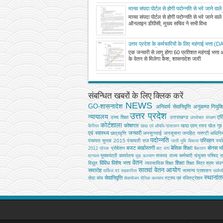
मानव संपदा पोर्टल से होगी पदोन्नति से भरे जाने वाले प
ऑनलाइन डीपीसी, मुख्य सचिव ने सभी विभागों के स
मानव संपदा पोर्टल से होगी पदोन्नति से भरे जाने वाले प
निर्देश
ऑनलाइन डीपीसी, मुख्य सचिव ने सभी विभा
उत्तर प्रदेश के कर्मचारियों के लिए महंगाई भत्ता (
60% हुआ, मई माह के वेतन के साथ होगा देय, शास
एक जनवरी से लागू होगा 60 प्रतिशत महंगाई भत्ता
के वेतन से मिलेगा कैश, शासनादेश जारी
संबन्धित खबरों के लिए क्लिक करें
NEWS
GO-शासनादेश
अनिवार्य सेवानिवृत्ति
अनुकम्पा नियुक्त
उत्तर प्रदेश
न्यायालय
एर
उच्‍च शिक्षा
उत्तराखण्ड
उपभोक्‍ता संरक्षण
कोर्टशाला
कोषागार
खाद्य एवम् रसद
खेल
गृह
कैरियर
खाद्य एवं औषधि प्रशासन
एवं स्वास्थ्य
जनवरी
छात्रवृत्ति
जनसुनवाई
जनसूचना
जनहित गारण्टी अधिनि
पदोन्नति
परिवहन
पंचायत चुनाव 2015
पंचायती राज
पर्य
परती भूमि विकास
बजट
बर्खास्तगी
बेसिक शिक्षा
बोनस
भव
प्रोबेशन
2012
प्रेरक
बाट माप
बैकलाग
मुख्‍यमंत्री कार्यालय
राजस्व
राज्य कर्मचारी संयुक्त परिषद
र
मान्यता
युवा कल्याण
वेतन
विविध
विशेष भत्ता
शिक्षा
विद्युत
व्‍यवसायिक शिक्षा
शिक्षा मित्र
श्रम
संवर्
सातवां वेतन आयोग
समारोह
सामान्य प्रशासन
सर्किल दर
सहकारिता
सार्व
स्थानां
सेवानिवृत्ति
सेवा संघ
स्टाम्प एवं रजिस्ट्रेशन
सेवायोजन
सैनिक कल्‍याण