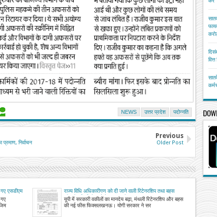
करें
सातव
फायद
करोड
दिसं
वित्
सातव
कर्म
DOW
NEWS
उत्तर प्रदेश
पदोन्नति
Previous
 प्रमाण, निर्वाचन
Older Post
ाए गए एसडीएम
राज्य विधि अधिकारीगण को दी जाने वाली रिटेनरशिप तथा बहस
फीस में वृद्धि किये जाने के सम्बन्ध में
ए गए
यूपी में सरकारी वकीलों का मानदेय बढ़ा, मंथली रिटेनरशिप और बहस
जिम
की नई फीस फिक्सलखनऊ। योगी सरकार ने सर