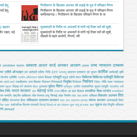
दों हेतु
निजीकरण के खिलाफ आरपार की लड़ाई के मूड में परिवहन निगम
चिव को दिए
कर्मी
दों हेतु
निजीकरण के खिलाफ आरपार की लड़ाई के मूड में परिवहन निगम
कर्मीलखनऊ। निजीकरण के खिलाफ परिवहन निगम के क
DA) बढ़कर
मुख्यमंत्री के निर्देश पर अफसरों से मांगी गई रिक्त पदों की सूची,
नादेश जारी
दीवाली से पहले आयोगों, निगमों, परिषदों में अध्यक्ष, उपाध्यक्ष नियुक्त
 और राहत, मई
मुख्यमंत्री के निर्देश पर अफसरों से मांगी गई रिक्त पदों की सूची,
करने की तैयारी
दीवाली से पहले आयोगों, निगमों, परि
अवकाश
आधार कार्ड
आयकर
आरक्षण
उच्च न्यायालय
उच्चतम
ि
अल्‍पसंख्‍यक कल्‍याण
आवास
कार्मिक
ियर
एसीपी
ऑनलाइन
कर
कर्मचारी भविष्य निधि EPF
कारागार प्रशासन एवं सुधार
कार्यवाही
कृषि
कामधेनु
ग्रेच्युटी
चिकित्सा
चिकित्सा प्रतिपूर्ति
चिकित्‍सा
गोपनीय प्रविष्टि
ग्राम्य विकास
चतुर्थ श्रेणी
चयन
ग्रामीण अभियन्‍त्रण
निर्वाचन
नियुक्ति
यम
नकदीकरण
नगर विकास
निबन्‍धन
नियमावली
नियोजन
नीति
न्याय
न्यायालय
धर्मार्थ कार्य
निविदा
पेंशन
पुलिस
ावरण
पिछड़ा वर्ग कल्‍याण
पुरस्कार
प्रशासनिक सुधार
प्रसूति
पशुधन
पीएफ
प्रतिकूल प्रविष्टि
प्राथमिक भर्ती
भारत सरकार
मंहगाई भत्ता
िष्य निधि
माध्यमिक शिक्षा
मानदेय
महिला एवं बाल विकास
भाषा
मत्‍स्‍य
मानवाधिकार
वित्त
विकलांग कल्याण
ाज्य सम्पत्ति
राष्ट्रीय एकीकरण
रोक
रोजगार
लघु सिंचाई
लोक निर्माण
वरिष्ठता
लोक सेवा आयोग
संविदा
सचिवालय प्रशासन
सत्यापन
समाज कल्याण
ग
संस्‍थागत वित्‍त
समाजवादी पेंशन
सत्र लाभ
सत्रलाभ
समन्वय
सूचना
सार्वजनिक वितरण प्रणाली
सेवा निवृत्ति परिलाभ
जनिक उद्यम
सिंचाई
सिंचाई एवं जल संसाधन
सूक्ष्म लघु एवं मध्यम उद्यम
तरण
होमगाडर्स