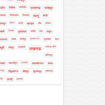
पीलीभीत
ालौन
देवरिया
प्रतापगढ़
फतेहपुर
रुखाबाद
फिरोजाबाद
फैजाबाद
बदायूं
बरेली
बलिया
बस्ती
बाँदा
बागपत
रामपुर
बहराइच
बिजनौर
भदोही
मऊ
ाबंकी
बुलंदशहर
मथुरा
मुजफ्फरनगर
महोबा
मिर्जापुर
मुरादाबाद
मेरठ
ाराजगंज
लखीमपुर खीरी
रायबरेली
नपुरी
रामपुर
लखनऊ
ललितपुर
श्रावस्ती
शाहजहाँपुर
राणसी
संतकबीरनगर
संभल
रनपुर
सोनभद्र
सिद्धार्थनगर
सीतापुर
सुल्तानपुर
रपुर
हाथरस
हरदोई