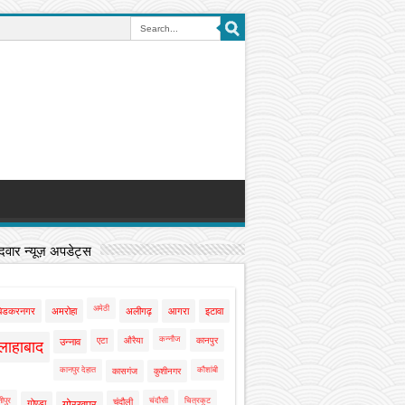
वार न्यूज़ अपडेट्स
अमेठी
बेडकरनगर
अमरोहा
अलीगढ़
आगरा
इटावा
कन्नौज
एटा
औरैया
कानपुर
उन्नाव
लाहाबाद
कानपुर देहात
कौशांबी
कासगंज
कुशीनगर
ीपुर
चंदौसी
चित्रकूट
चंदौली
गोण्डा
गोरखपुर