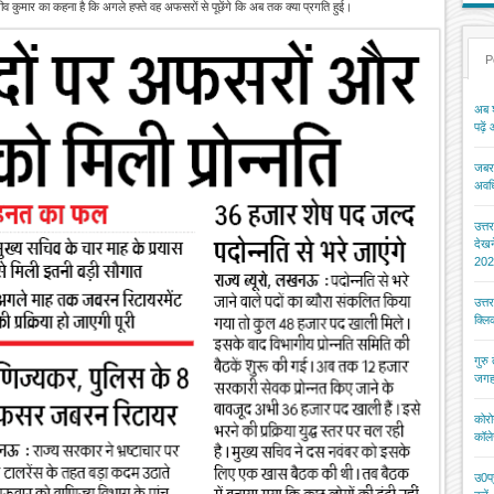
जीव कुमार का कहना है कि अगले हफ्ते वह अफसरों से पूछेंगे कि अब तक क्या प्रगति हुई।
P
अब श
पढ़ें
जबरन
अवधि
उत्त
देख
202
उत्त
क्ल
गुरु
जगह
कोरो
कॉले
उ0प्