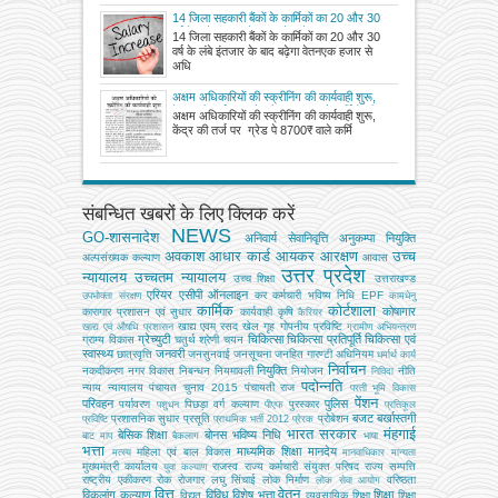
14 जिला सहकारी बैंकों के कार्मिकों का 20 और 30
वर्ष के लंबे इंतजार के बाद बढ़ेगा वेतन
14 जिला सहकारी बैंकों के कार्मिकों का 20 और 30
वर्ष के लंबे इंतजार के बाद बढ़ेगा वेतनएक हजार से
अधि
अक्षम अधिकारियों की स्क्रीनिंग की कार्यवाही शुरू,
केंद्र की तर्ज पर ग्रेड पे 8700₹ वाले कर्मियों की
अक्षम अधिकारियों की स्क्रीनिंग की कार्यवाही शुरू,
वेतन मैट्रिक्स हुई संशोधित
केंद्र की तर्ज पर ग्रेड पे 8700₹ वाले कर्मि
संबन्धित खबरों के लिए क्लिक करें
NEWS
GO-शासनादेश
अनिवार्य सेवानिवृत्ति
अनुकम्पा नियुक्ति
अवकाश
आधार कार्ड
आयकर
आरक्षण
उच्च
अल्‍पसंख्‍यक कल्‍याण
आवास
उत्तर प्रदेश
न्यायालय
उच्चतम न्यायालय
उच्‍च शिक्षा
उत्तराखण्ड
एरियर
एसीपी
ऑनलाइन
कर
कर्मचारी भविष्य निधि EPF
उपभोक्‍ता संरक्षण
कामधेनु
कार्मिक
कोर्टशाला
कोषागार
कारागार प्रशासन एवं सुधार
कार्यवाही
कृषि
कैरियर
खाद्य एवम् रसद
खेल
गृह
गोपनीय प्रविष्टि
खाद्य एवं औषधि प्रशासन
ग्रामीण अभियन्‍त्रण
ग्रेच्युटी
चिकित्सा
चिकित्सा प्रतिपूर्ति
चिकित्‍सा एवं
ग्राम्य विकास
चतुर्थ श्रेणी
चयन
स्वास्थ्य
जनवरी
छात्रवृत्ति
जनसुनवाई
जनसूचना
जनहित गारण्टी अधिनियम
धर्मार्थ कार्य
निर्वाचन
नियुक्ति
नकदीकरण
नगर विकास
निबन्‍धन
नियमावली
नियोजन
नीति
निविदा
पदोन्नति
न्याय
न्यायालय
पंचायत चुनाव 2015
पंचायती राज
परती भूमि विकास
पेंशन
परिवहन
पुलिस
पर्यावरण
पिछड़ा वर्ग कल्‍याण
पुरस्कार
पशुधन
पीएफ
प्रतिकूल
बजट
बर्खास्तगी
प्रशासनिक सुधार
प्रसूति
प्रोबेशन
प्रविष्टि
प्राथमिक भर्ती 2012
प्रेरक
भारत सरकार
मंहगाई
बेसिक शिक्षा
बोनस
भविष्य निधि
बाट माप
बैकलाग
भाषा
भत्ता
माध्यमिक शिक्षा
मानदेय
महिला एवं बाल विकास
मत्‍स्‍य
मानवाधिकार
मान्यता
मुख्‍यमंत्री कार्यालय
राजस्व
राज्य कर्मचारी संयुक्त परिषद
राज्य सम्पत्ति
युवा कल्याण
राष्ट्रीय एकीकरण
रोक
रोजगार
लघु सिंचाई
लोक निर्माण
वरिष्ठता
लोक सेवा आयोग
वित्त
वेतन
विकलांग कल्याण
विविध
विशेष भत्ता
शिक्षा
विद्युत
व्‍यवसायिक शिक्षा
शिक्षा