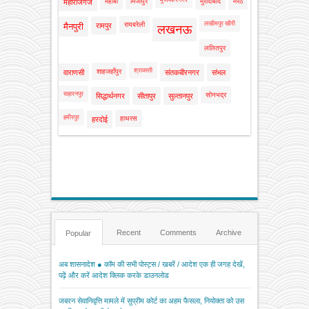
मुजफ्फरनगर
महोबा
मिर्जापुर
मुरादाबाद
मेरठ
महाराजगंज
लखीमपुर खीरी
रायबरेली
मैनपुरी
रामपुर
लखनऊ
ललितपुर
श्रावस्ती
शाहजहाँपुर
वाराणसी
संतकबीरनगर
संभल
सहारनपुर
सोनभद्र
सिद्धार्थनगर
सीतापुर
सुल्तानपुर
हमीरपुर
हाथरस
हरदोई
Recent
Comments
Archive
Popular
अब शासनादेश ● कॉम की सभी पोस्ट्स / खबरें / आदेश एक ही जगह देखें,
पढ़ें और करें आदेश क्लिक करके डाउनलोड
जबरन सेवानिवृत्ति मामले में सुप्रीम कोर्ट का अहम फैसला, नियोक्ता को उस