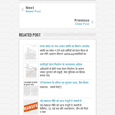
Next
Newer Post
Previous
Older Post
RELATED POST
मानव संपदा पर चल अचल संपत्ति का विवरण अपलोड
ना करने के बावजूद वेतन आहरित हो जाने पर संगत
संपत्ति का ब्योरा न देने वाले कर्मियों को वेतन मिला तो
नियमों के अंतर्गत संबंधित आहरण वितरण अधिकारी
अब नपेंगे आहरण वितरण adhikaqriसंपत्तियों का
का उत्तरदायित्व निर्धारित किए जाने के संबंध में
त्रुटिपूर्ण वेतन निर्धारण के फलस्वरूप अधिक
भुगतान की वसूली में आ रही कठिनाइयों के निवारण
अधिकारी से होगी गलत वेतन निर्धारण के कारण
हेतु विभिन्न श्रेणी के कार्मिकों के वेतन निर्धारण एवं
ज्यादा भुगतान की वसूली, सेवा पुस्तिका का हिस्सा
अन्य देयों के भुगतान हेतु दिशा-निर्देश जारी
बनाया जाए
7वें वेतनमान के एरियर का भुगतान जल्द, वित्त विभाग
ने फाइल मुख्यमंत्री कार्यालय को भेजी
लखनऊ : सातवें वेत
नई तबादला नीति को आज मंजूरी दे सकती है
कैबिनेट, 31 मई तक होंगे स्थानांतरण, तीन वर्ष जिले
नई तबादला नीति को आज मंजूरी दे सकती है
व सात वर्ष से मंडल में जमे अधिकारी-कर्मचारी हटेंगे
कैबिनेट, 31 मई तक होंगे स्थानांतरण, तीन वर्ष जिले
व सात