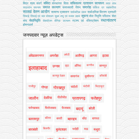
संविदा
सचिवालय प्रशासन
सत्यापन
मित्र
श्रम
संवर्ग
संस्‍थागत वित्‍त
सत्र लाभ
समाज कल्याण
समारोह
समाजवादी पेंशन
सत्रलाभ
समन्वय
सर्किल दर
सहकारिता
सातवां वेतन आयोग
सामान्य प्रशासन
सार्वजनिक वितरण प्रणाली
सार्वजनिक उद्यम
सूचना
सेवा निवृत्ति परिलाभ
सेवा
सिंचाई
सिंचाई एवं जल संसाधन
सूक्ष्म लघु एवं मध्यम उद्यम
स्थानांतरण
सेवानिवृत्ति
संघ
स्टाम्प एवं रजिस्ट्रेशन
सेवायोजन
सैनिक कल्‍याण
होमगाडर्स
जनपदवार न्यूज़ अपडेट्स
अमेठी
अंबेडकरनगर
अमरोहा
अलीगढ़
आगरा
इटावा
कन्नौज
एटा
औरैया
कानपुर
उन्नाव
इलाहाबाद
कानपुर देहात
कौशांबी
कासगंज
कुशीनगर
गाजीपुर
चंदौसी
चित्रकूट
चंदौली
गोण्डा
गोरखपुर
पीलीभीत
जालौन
देवरिया
प्रतापगढ़
फतेहपुर
फर्रुखाबाद
फिरोजाबाद
फैजाबाद
बदायूं
बरेली
बलिया
बस्ती
बाँदा
बागपत
बलरामपुर
बहराइच
बिजनौर
भदोही
मऊ
बाराबंकी
बुलंदशहर
मथुरा