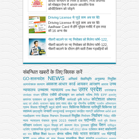
आधार सत्यापन के नियम है आसान, निजी कंपनियों
को मोबाइल ऐप्स में आधार-आधारित फेस
ऑथेंटिकेशन को जोड़ने
Driving License से जुड़े काम अब घर बैठे
Aadhaar Card से होंगे पूरे
Driving License से जुड़े काम अब घर बैठे
Aadhaar Card से होंगे पूरेइस मसौदे में इस तरह
की 16 अन्य सेव
नौकरी बदलने पर नए नियोक्ता को मिलेगा फॉर्म-122,
नौकरी बदलने के दौरान होने वाली टैक्स गड़बड़ियों को
नौकरी बदलने पर नए नियोक्ता को मिलेगा फॉर्म-122,
कम करना मुख्य उद्देश्य
नौकरी बदलने के दौरान होने वाली टैक्स गड़बड़ियों को
संबन्धित खबरों के लिए क्लिक करें
NEWS
GO-शासनादेश
अनिवार्य सेवानिवृत्ति
अनुकम्पा नियुक्ति
अवकाश
आधार कार्ड
आयकर
आरक्षण
उच्च
अल्‍पसंख्‍यक कल्‍याण
आवास
उत्तर प्रदेश
न्यायालय
उच्चतम न्यायालय
उच्‍च शिक्षा
उत्तराखण्ड
एरियर
एसीपी
ऑनलाइन
कर
कर्मचारी भविष्य निधि EPF
उपभोक्‍ता संरक्षण
कामधेनु
कार्मिक
कोर्टशाला
कोषागार
कारागार प्रशासन एवं सुधार
कार्यवाही
कृषि
कैरियर
खाद्य एवम् रसद
खेल
गृह
गोपनीय प्रविष्टि
खाद्य एवं औषधि प्रशासन
ग्रामीण अभियन्‍त्रण
ग्रेच्युटी
चिकित्सा
चिकित्सा प्रतिपूर्ति
चिकित्‍सा एवं
ग्राम्य विकास
चतुर्थ श्रेणी
चयन
स्वास्थ्य
जनवरी
छात्रवृत्ति
जनसुनवाई
जनसूचना
जनहित गारण्टी अधिनियम
धर्मार्थ कार्य
निर्वाचन
नियुक्ति
नकदीकरण
नगर विकास
निबन्‍धन
नियमावली
नियोजन
नीति
निविदा
पदोन्नति
न्याय
न्यायालय
पंचायत चुनाव 2015
पंचायती राज
परती भूमि विकास
पेंशन
परिवहन
पुलिस
पर्यावरण
पिछड़ा वर्ग कल्‍याण
पुरस्कार
पशुधन
पीएफ
प्रतिकूल
बजट
बर्खास्तगी
प्रशासनिक सुधार
प्रसूति
प्रोबेशन
प्रविष्टि
प्राथमिक भर्ती 2012
प्रेरक
भारत सरकार
मंहगाई
बेसिक शिक्षा
बोनस
भविष्य निधि
बाट माप
बैकलाग
भाषा
भत्ता
माध्यमिक शिक्षा
मानदेय
महिला एवं बाल विकास
मत्‍स्‍य
मानवाधिकार
मान्यता