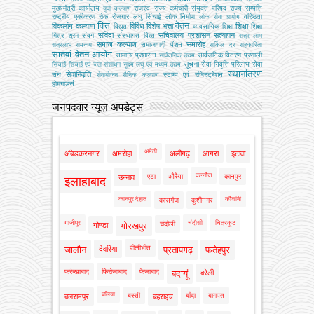
मुख्‍यमंत्री कार्यालय
राजस्व
राज्य कर्मचारी संयुक्त परिषद
राज्य सम्पत्ति
युवा कल्याण
राष्ट्रीय एकीकरण
रोक
रोजगार
लघु सिंचाई
लोक निर्माण
वरिष्ठता
लोक सेवा आयोग
वित्त
वेतन
विकलांग कल्याण
विविध
विशेष भत्ता
शिक्षा
विद्युत
व्‍यवसायिक शिक्षा
शिक्षा
संविदा
सचिवालय प्रशासन
सत्यापन
मित्र
श्रम
संवर्ग
संस्‍थागत वित्‍त
सत्र लाभ
समाज कल्याण
समारोह
समाजवादी पेंशन
सत्रलाभ
समन्वय
सर्किल दर
सहकारिता
सातवां वेतन आयोग
सामान्य प्रशासन
सार्वजनिक वितरण प्रणाली
सार्वजनिक उद्यम
सूचना
सेवा निवृत्ति परिलाभ
सेवा
सिंचाई
सिंचाई एवं जल संसाधन
सूक्ष्म लघु एवं मध्यम उद्यम
स्थानांतरण
सेवानिवृत्ति
संघ
स्टाम्प एवं रजिस्ट्रेशन
सेवायोजन
सैनिक कल्‍याण
होमगाडर्स
जनपदवार न्यूज़ अपडेट्स
अमेठी
अंबेडकरनगर
अमरोहा
अलीगढ़
आगरा
इटावा
कन्नौज
एटा
औरैया
कानपुर
उन्नाव
इलाहाबाद
कानपुर देहात
कौशांबी
कासगंज
कुशीनगर
गाजीपुर
चंदौसी
चित्रकूट
चंदौली
गोण्डा
गोरखपुर
पीलीभीत
जालौन
देवरिया
प्रतापगढ़
फतेहपुर
फर्रुखाबाद
फिरोजाबाद
फैजाबाद
बदायूं
बरेली
बलिया
बस्ती
बाँदा
बागपत
बलरामपुर
बहराइच