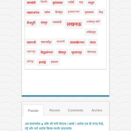
बिजनौर
भदोही
मऊ
बाराबंकी
बुलंदशहर
मथुरा
मुजफ्फरनगर
महोबा
मिर्जापुर
मुरादाबाद
मेरठ
महाराजगंज
लखीमपुर खीरी
रायबरेली
मैनपुरी
रामपुर
लखनऊ
ललितपुर
श्रावस्ती
शाहजहाँपुर
वाराणसी
संतकबीरनगर
संभल
सहारनपुर
सोनभद्र
सिद्धार्थनगर
सीतापुर
सुल्तानपुर
हमीरपुर
हाथरस
हरदोई
Recent
Comments
Archive
Popular
अब शासनादेश ● कॉम की सभी पोस्ट्स / खबरें / आदेश एक ही जगह देखें,
पढ़ें और करें आदेश क्लिक करके डाउनलोड