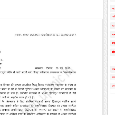
ज
फर्
बल
बार
मह
मै
वा
सहा
हमी