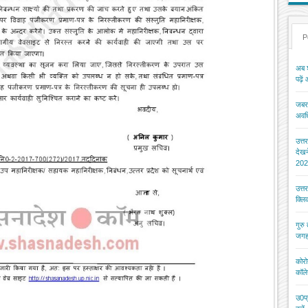
P
अब श
पढ़ें
जबरन
अवधि
उत्त
देख
202
उत्त
क्ल
गुरु
जगह
कोरो
कॉले
उ0प्