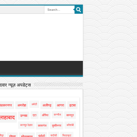
वार न्यूज़ अपडेट्स
अमेठी
बेडकरनगर
अमरोहा
अलीगढ़
आगरा
इटावा
कन्नौज
एटा
औरैया
कानपुर
उन्नाव
लाहाबाद
कानपुर देहात
कौशांबी
कासगंज
कुशीनगर
ीपुर
चंदौसी
चित्रकूट
चंदौली
गोण्डा
गोरखपुर