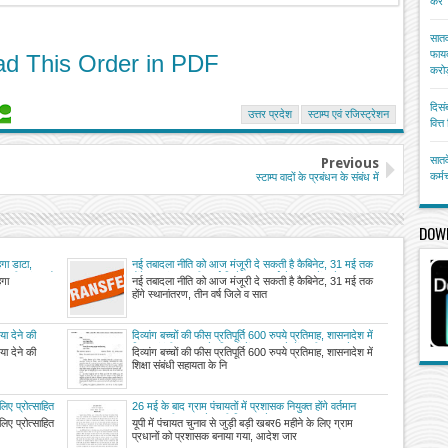
करें
सातव
फायद
d This Order in PDF
करोड
दिसं
उत्तर प्रदेश
स्टाम्प एवं रजिस्ट्रेशन
वित्
सातव
Previous
कर्म
स्टाम्प वादों के प्रबंधन के संबंध में
DOW
ेगा डाटा,
नई तबादला नीति को आज मंजूरी दे सकती है कैबिनेट, 31 मई तक
नकारी, संशय हो
होंगे स्थानांतरण, तीन वर्ष जिले व सात वर्ष से मंडल में जमे
ेगा
नई तबादला नीति को आज मंजूरी दे सकती है कैबिनेट, 31 मई तक
अधिकारी-कर्मचारी हटेंगे
होंगे स्थानांतरण, तीन वर्ष जिले व सात
 देने की
दिव्यांग बच्चों की फीस प्रतिपूर्ति 600 रुपये प्रतिमाह, शासनादेश में
से प्रगणक
शिक्षा संबंधी सहायता के नियमों में बदलाव, देखें जारी शासनादेश
 देने की
दिव्यांग बच्चों की फीस प्रतिपूर्ति 600 रुपये प्रतिमाह, शासनादेश में
शिक्षा संबंधी सहायता के नि
ए प्रोत्साहित
26 मई के बाद ग्राम पंचायतों में प्रशासक नियुक्त होंगे वर्तमान
प्रधान, यूपी शासन ने जारी किया आदेश
ए प्रोत्साहित
यूपी में पंचायत चुनाव से जुड़ी बड़ी खबर6 महीने के लिए ग्राम
प्रधानों को प्रशासक बनाया गया, आदेश जार