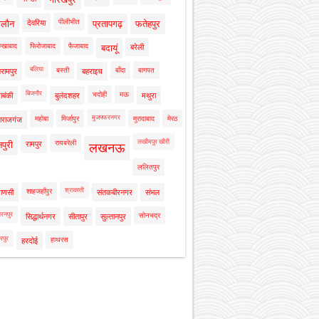
पीलीभीत
ालौन
देवरिया
प्रतापगढ़
फतेहपुर
रुखाबाद
फिरोजाबाद
फैजाबाद
बदायूं
बरेली
बलिया
बस्ती
बाँदा
बागपत
रामपुर
बहराइच
बिजनौर
भदोही
मऊ
ाबंकी
बुलंदशहर
मथुरा
मुजफ्फरनगर
महोबा
मिर्जापुर
मुरादाबाद
मेरठ
ाराजगंज
लखीमपुर खीरी
रायबरेली
नपुरी
रामपुर
लखनऊ
ललितपुर
श्रावस्ती
शाहजहाँपुर
राणसी
संतकबीरनगर
संभल
रनपुर
सोनभद्र
सिद्धार्थनगर
सीतापुर
सुल्तानपुर
रपुर
हाथरस
हरदोई