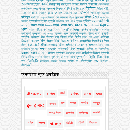
ग्रेच्युटी
चिकित्सा
चिकित्सा प्रतिपूर्ति
चिकित्‍सा एवं
ग्राम्य विकास
चतुर्थ श्रेणी
चयन
स्वास्थ्य
जनवरी
छात्रवृत्ति
जनसुनवाई
जनसूचना
जनहित गारण्टी अधिनियम
धर्मार्थ कार्य
निर्वाचन
नियुक्ति
नकदीकरण
नगर विकास
निबन्‍धन
नियमावली
नियोजन
नीति
निविदा
पदोन्नति
न्याय
न्यायालय
पंचायत चुनाव 2015
पंचायती राज
परती भूमि विकास
पेंशन
परिवहन
पुलिस
पर्यावरण
पिछड़ा वर्ग कल्‍याण
पुरस्कार
पशुधन
पीएफ
प्रतिकूल
बजट
बर्खास्तगी
प्रशासनिक सुधार
प्रसूति
प्रोबेशन
प्रविष्टि
प्राथमिक भर्ती 2012
प्रेरक
भारत सरकार
मंहगाई
बेसिक शिक्षा
बोनस
भविष्य निधि
बाट माप
बैकलाग
भाषा
भत्ता
माध्यमिक शिक्षा
मानदेय
महिला एवं बाल विकास
मत्‍स्‍य
मानवाधिकार
मान्यता
मुख्‍यमंत्री कार्यालय
राजस्व
राज्य कर्मचारी संयुक्त परिषद
राज्य सम्पत्ति
युवा कल्याण
राष्ट्रीय एकीकरण
रोक
रोजगार
लघु सिंचाई
लोक निर्माण
वरिष्ठता
लोक सेवा आयोग
वित्त
वेतन
विकलांग कल्याण
विविध
विशेष भत्ता
शिक्षा
विद्युत
व्‍यवसायिक शिक्षा
शिक्षा
संविदा
सचिवालय प्रशासन
सत्यापन
मित्र
श्रम
संवर्ग
संस्‍थागत वित्‍त
सत्र लाभ
समाज कल्याण
समारोह
समाजवादी पेंशन
सत्रलाभ
समन्वय
सर्किल दर
सहकारिता
सातवां वेतन आयोग
सामान्य प्रशासन
सार्वजनिक वितरण प्रणाली
सार्वजनिक उद्यम
सूचना
सेवा निवृत्ति परिलाभ
सेवा
सिंचाई
सिंचाई एवं जल संसाधन
सूक्ष्म लघु एवं मध्यम उद्यम
स्थानांतरण
सेवानिवृत्ति
संघ
स्टाम्प एवं रजिस्ट्रेशन
सेवायोजन
सैनिक कल्‍याण
होमगाडर्स
जनपदवार न्यूज़ अपडेट्स
अमेठी
अंबेडकरनगर
अमरोहा
अलीगढ़
आगरा
इटावा
कन्नौज
एटा
औरैया
कानपुर
उन्नाव
इलाहाबाद
कानपुर देहात
कौशांबी
कासगंज
कुशीनगर
गाजीपुर
चंदौसी
चित्रकूट
चंदौली
गोण्डा
गोरखपुर