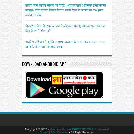
सातवां वेतन आयोग समिति की रिपोर्ट : आइये देखते हैं किसको होगा कितना
फायदा? किसे मिलेगा कितना वेतन? सातवें वेतन से खजाने पर 24 हजार
करोड़ का बोझ
दिसंबर के वेतन के साथ जनवरी में डीए का नगद भुगतान का प्रस्ताव भेजा
वित्त विभाग ने सीएम को
सातवें पे-कमिशन ने दूर किया भ्रम, सरकार के पास जरूरत से कम स्टाफ,
कर्मचारियों पर काम का बोझ ज्यादा
DOWNLOAD ANDROID APP
Copyright © 2012 •
shasnadesh.com शासनादेश डॉट कॉम | Government
Orders | GO | Circulars
• All Right Reserved