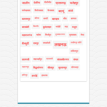
पीलीभीत
जालौन
देवरिया
प्रतापगढ़
फतेहपुर
फर्रुखाबाद
फिरोजाबाद
फैजाबाद
बदायूं
बरेली
बलिया
बस्ती
बाँदा
बागपत
बलरामपुर
बहराइच
बिजनौर
भदोही
मऊ
बाराबंकी
बुलंदशहर
मथुरा
मुजफ्फरनगर
महोबा
मिर्जापुर
मुरादाबाद
मेरठ
महाराजगंज
लखीमपुर खीरी
रायबरेली
मैनपुरी
रामपुर
लखनऊ
ललितपुर
श्रावस्ती
शाहजहाँपुर
वाराणसी
संतकबीरनगर
संभल
सहारनपुर
सोनभद्र
सिद्धार्थनगर
सीतापुर
सुल्तानपुर
हमीरपुर
हाथरस
हरदोई