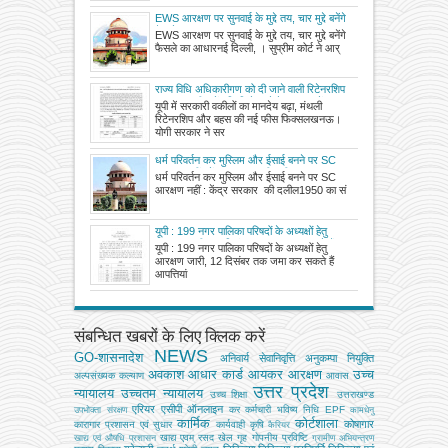
EWS आरक्षण पर सुनवाई के मुद्दे तय, चार मुद्दे बनेंगे
फैसले का आधार
EWS आरक्षण पर सुनवाई के मुद्दे तय, चार मुद्दे बनेंगे
फैसले का आधारनई दिल्ली, । सुप्रीम कोर्ट ने आर्
राज्य विधि अधिकारीगण को दी जाने वाली रिटेनरशिप
तथा बहस फीस में वृद्धि किये जाने के सम्बन्ध में
यूपी में सरकारी वकीलों का मानदेय बढ़ा, मंथली
रिटेनरशिप और बहस की नई फीस फिक्सलखनऊ।
योगी सरकार ने सर
धर्म परिवर्तन कर मुस्लिम और ईसाई बनने पर SC
आरक्षण नहीं : केंद्र सरकार की दलील
धर्म परिवर्तन कर मुस्लिम और ईसाई बनने पर SC
आरक्षण नहीं : केंद्र सरकार की दलील1950 का सं
यूपी : 199 नगर पालिका परिषदों के अध्यक्षों हेतु
आरक्षण जारी, 12 दिसंबर तक जमा कर सकते हैं
यूपी : 199 नगर पालिका परिषदों के अध्यक्षों हेतु
आपत्तियां।
आरक्षण जारी, 12 दिसंबर तक जमा कर सकते हैं
आपत्तियां
संबन्धित खबरों के लिए क्लिक करें
NEWS
GO-शासनादेश
अनिवार्य सेवानिवृत्ति
अनुकम्पा नियुक्ति
अवकाश
आधार कार्ड
आयकर
आरक्षण
उच्च
अल्‍पसंख्‍यक कल्‍याण
आवास
उत्तर प्रदेश
न्यायालय
उच्चतम न्यायालय
उच्‍च शिक्षा
उत्तराखण्ड
एरियर
एसीपी
ऑनलाइन
कर
कर्मचारी भविष्य निधि EPF
उपभोक्‍ता संरक्षण
कामधेनु
कार्मिक
कोर्टशाला
कोषागार
कारागार प्रशासन एवं सुधार
कार्यवाही
कृषि
कैरियर
खाद्य एवम् रसद
खेल
गृह
गोपनीय प्रविष्टि
खाद्य एवं औषधि प्रशासन
ग्रामीण अभियन्‍त्रण