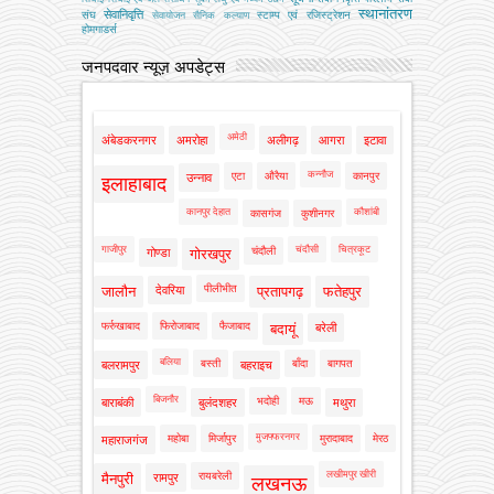
स्थानांतरण
सेवानिवृत्ति
संघ
स्टाम्प एवं रजिस्ट्रेशन
सेवायोजन
सैनिक कल्‍याण
होमगाडर्स
जनपदवार न्यूज़ अपडेट्स
अमेठी
अंबेडकरनगर
अमरोहा
अलीगढ़
आगरा
इटावा
कन्नौज
एटा
औरैया
कानपुर
उन्नाव
इलाहाबाद
कानपुर देहात
कौशांबी
कासगंज
कुशीनगर
गाजीपुर
चंदौसी
चित्रकूट
चंदौली
गोण्डा
गोरखपुर
पीलीभीत
जालौन
देवरिया
प्रतापगढ़
फतेहपुर
फर्रुखाबाद
फिरोजाबाद
फैजाबाद
बदायूं
बरेली
बलिया
बस्ती
बाँदा
बागपत
बलरामपुर
बहराइच
बिजनौर
भदोही
मऊ
बाराबंकी
बुलंदशहर
मथुरा
मुजफ्फरनगर
महोबा
मिर्जापुर
मुरादाबाद
मेरठ
महाराजगंज
लखीमपुर खीरी
रायबरेली
मैनपुरी
रामपुर
लखनऊ