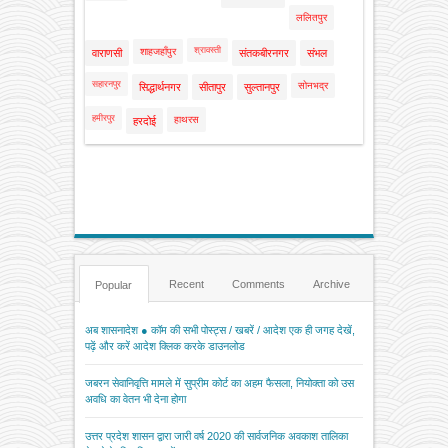
ललितपुर
श्रावस्ती
शाहजहाँपुर
वाराणसी
संतकबीरनगर
संभल
सहारनपुर
सोनभद्र
सिद्धार्थनगर
सीतापुर
सुल्तानपुर
हमीरपुर
हाथरस
हरदोई
Recent
Comments
Archive
Popular
अब शासनादेश ● कॉम की सभी पोस्ट्स / खबरें / आदेश एक ही जगह देखें,
पढ़ें और करें आदेश क्लिक करके डाउनलोड
जबरन सेवानिवृत्ति मामले में सुप्रीम कोर्ट का अहम फैसला, नियोक्ता को उस
अवधि का वेतन भी देना होगा
उत्तर प्रदेश शासन द्वारा जारी वर्ष 2020 की सार्वजनिक अवकाश तालिका