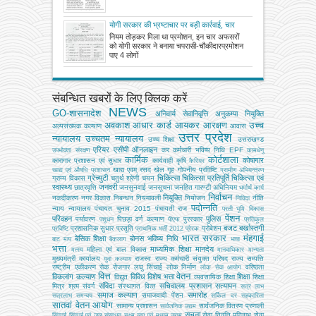
योगी सरकार की भ्रष्टाचार पर बड़ी कार्रवाई, चार
अफसरों को बनाया चपरासी और चौकीदार
नियम तोड़कर मिला था प्रमोशन, इन चार अफसरों
को योगी सरकार ने बनाया चपरासी-चौकीदारप्रमोशन
पाए 4 लोगों
संबन्धित खबरों के लिए क्लिक करें
NEWS
GO-शासनादेश
अनिवार्य सेवानिवृत्ति
अनुकम्पा नियुक्ति
अवकाश
आधार कार्ड
आयकर
आरक्षण
उच्च
अल्‍पसंख्‍यक कल्‍याण
आवास
उत्तर प्रदेश
न्यायालय
उच्चतम न्यायालय
उच्‍च शिक्षा
उत्तराखण्ड
एरियर
एसीपी
ऑनलाइन
कर
कर्मचारी भविष्य निधि EPF
उपभोक्‍ता संरक्षण
कामधेनु
कार्मिक
कोर्टशाला
कोषागार
कारागार प्रशासन एवं सुधार
कार्यवाही
कृषि
कैरियर
खाद्य एवम् रसद
खेल
गृह
गोपनीय प्रविष्टि
खाद्य एवं औषधि प्रशासन
ग्रामीण अभियन्‍त्रण
ग्रेच्युटी
चिकित्सा
चिकित्सा प्रतिपूर्ति
चिकित्‍सा एवं
ग्राम्य विकास
चतुर्थ श्रेणी
चयन
स्वास्थ्य
जनवरी
छात्रवृत्ति
जनसुनवाई
जनसूचना
जनहित गारण्टी अधिनियम
धर्मार्थ कार्य
निर्वाचन
नियुक्ति
नकदीकरण
नगर विकास
निबन्‍धन
नियमावली
नियोजन
नीति
निविदा
पदोन्नति
न्याय
न्यायालय
पंचायत चुनाव 2015
पंचायती राज
परती भूमि विकास
पेंशन
परिवहन
पुलिस
पर्यावरण
पिछड़ा वर्ग कल्‍याण
पुरस्कार
पशुधन
पीएफ
प्रतिकूल
बजट
बर्खास्तगी
प्रशासनिक सुधार
प्रसूति
प्रोबेशन
प्रविष्टि
प्राथमिक भर्ती 2012
प्रेरक
भारत सरकार
मंहगाई
बेसिक शिक्षा
बोनस
भविष्य निधि
बाट माप
बैकलाग
भाषा
भत्ता
माध्यमिक शिक्षा
मानदेय
महिला एवं बाल विकास
मत्‍स्‍य
मानवाधिकार
मान्यता
मुख्‍यमंत्री कार्यालय
राजस्व
राज्य कर्मचारी संयुक्त परिषद
राज्य सम्पत्ति
युवा कल्याण
राष्ट्रीय एकीकरण
रोक
रोजगार
लघु सिंचाई
लोक निर्माण
वरिष्ठता
लोक सेवा आयोग
वित्त
वेतन
विकलांग कल्याण
विविध
विशेष भत्ता
शिक्षा
विद्युत
व्‍यवसायिक शिक्षा
शिक्षा
संविदा
सचिवालय प्रशासन
सत्यापन
मित्र
श्रम
संवर्ग
संस्‍थागत वित्‍त
सत्र लाभ
समाज कल्याण
समारोह
समाजवादी पेंशन
सत्रलाभ
समन्वय
सर्किल दर
सहकारिता
सातवां वेतन आयोग
सामान्य प्रशासन
सार्वजनिक वितरण प्रणाली
सार्वजनिक उद्यम
सूचना
सेवा निवृत्ति परिलाभ
सेवा
सिंचाई
सिंचाई एवं जल संसाधन
सूक्ष्म लघु एवं मध्यम उद्यम