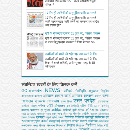
कर्मचारी-शिक्षकलखनऊ। राज्य कर्मचारी संयुक्त
परिषद ने
17 पिछड़ी जातियों को अनुसूचित जाति का सशर्त
जाति प्रमाणपत्र जारी करने का सरकार का आदेश
17 पिछड़ी जातियों को अनुसूचित जाति का सशर्त
अब उसके ही गले की बनता जा रहा फांस
जाति प्रमाणपत्र जारी करने का सरकार का आदेश
अब उसके ही ग
यूपी के रजिस्ट्री दफ्तर 31 तक बंद, कोरोना वायरस
से बचाव हेतु प्रदेश सरकार ने लिया फैसला
यूपी के रजिस्ट्री दफ्तर 31 तक बंद, कोरोना वायरस
से बचाव हेतु प्रदेश सरकार ने लिया फैसला &n
लड़कियों की शादी की सही उम्र तय करने के लिए
केंद्र ने बनाई कमिटी, अभी न्यूनतम उम्र है 18 वर्ष
लड़कियों की शादी की सही उम्र तय करने के लिए
केंद्र ने बनाई कमिटी, अभी न्यूनतम उम्र है 18
वर्षप्रधान
संबन्धित खबरों के लिए क्लिक करें
NEWS
GO-शासनादेश
अनिवार्य सेवानिवृत्ति
अनुकम्पा नियुक्ति
अवकाश
आधार कार्ड
आयकर
आरक्षण
उच्च
अल्‍पसंख्‍यक कल्‍याण
आवास
उत्तर प्रदेश
न्यायालय
उच्चतम न्यायालय
उच्‍च शिक्षा
उत्तराखण्ड
एरियर
एसीपी
ऑनलाइन
कर
कर्मचारी भविष्य निधि EPF
उपभोक्‍ता संरक्षण
कामधेनु
कार्मिक
कोर्टशाला
कोषागार
कारागार प्रशासन एवं सुधार
कार्यवाही
कृषि
कैरियर
खाद्य एवम् रसद
खेल
गृह
गोपनीय प्रविष्टि
खाद्य एवं औषधि प्रशासन
ग्रामीण अभियन्‍त्रण
ग्रेच्युटी
चिकित्सा
चिकित्सा प्रतिपूर्ति
चिकित्‍सा एवं
ग्राम्य विकास
चतुर्थ श्रेणी
चयन
स्वास्थ्य
जनवरी
छात्रवृत्ति
जनसुनवाई
जनसूचना
जनहित गारण्टी अधिनियम
धर्मार्थ कार्य
निर्वाचन
नियुक्ति
नकदीकरण
नगर विकास
निबन्‍धन
नियमावली
नियोजन
नीति
निविदा
पदोन्नति
न्याय
न्यायालय
पंचायत चुनाव 2015
पंचायती राज
परती भूमि विकास