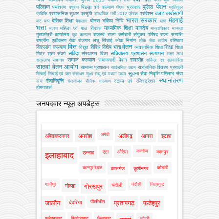
पेंशन
परिवहन
पुलिस
पर्यावरण
पिछड़ा वर्ग कल्‍याण
पुरस्कार
पशुधन
पीएफ
प्रतिकूल
बजट
बर्खास्तगी
प्रशासनिक सुधार
प्रसूति
प्रोबेशन
प्रविष्टि
प्राथमिक भर्ती 2012
प्रेरक
भारत सरकार
मंहगाई
बेसिक शिक्षा
बोनस
भविष्य निधि
बाट माप
बैकलाग
भाषा
भत्ता
माध्यमिक शिक्षा
मानदेय
महिला एवं बाल विकास
मत्‍स्‍य
मानवाधिकार
मान्यता
मुख्‍यमंत्री कार्यालय
राजस्व
राज्य कर्मचारी संयुक्त परिषद
राज्य सम्पत्ति
युवा कल्याण
राष्ट्रीय एकीकरण
रोक
रोजगार
लघु सिंचाई
लोक निर्माण
वरिष्ठता
लोक सेवा आयोग
वित्त
वेतन
विकलांग कल्याण
विविध
विशेष भत्ता
शिक्षा
विद्युत
व्‍यवसायिक शिक्षा
शिक्षा
संविदा
सचिवालय प्रशासन
सत्यापन
मित्र
श्रम
संवर्ग
संस्‍थागत वित्‍त
सत्र लाभ
समाज कल्याण
समारोह
समाजवादी पेंशन
सत्रलाभ
समन्वय
सर्किल दर
सहकारिता
सातवां वेतन आयोग
सामान्य प्रशासन
सार्वजनिक वितरण प्रणाली
सार्वजनिक उद्यम
सूचना
सेवा निवृत्ति परिलाभ
सेवा
सिंचाई
सिंचाई एवं जल संसाधन
सूक्ष्म लघु एवं मध्यम उद्यम
स्थानांतरण
सेवानिवृत्ति
संघ
स्टाम्प एवं रजिस्ट्रेशन
सेवायोजन
सैनिक कल्‍याण
होमगाडर्स
जनपदवार न्यूज़ अपडेट्स
अमेठी
अंबेडकरनगर
अमरोहा
अलीगढ़
आगरा
इटावा
कन्नौज
एटा
औरैया
कानपुर
उन्नाव
इलाहाबाद
कानपुर देहात
कौशांबी
कासगंज
कुशीनगर
गाजीपुर
चंदौसी
चित्रकूट
चंदौली
गोण्डा
गोरखपुर
पीलीभीत
जालौन
देवरिया
प्रतापगढ़
फतेहपुर
फर्रुखाबाद
फिरोजाबाद
फैजाबाद