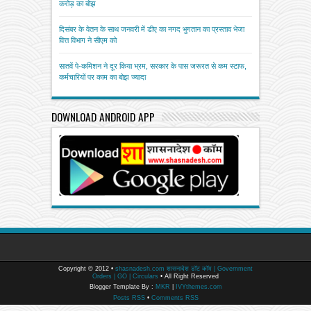
करोड़ का बोझ
दिसंबर के वेतन के साथ जनवरी में डीए का नगद भुगतान का प्रस्ताव भेजा
वित्त विभाग ने सीएम को
सातवें पे-कमिशन ने दूर किया भ्रम, सरकार के पास जरूरत से कम स्टाफ,
कर्मचारियों पर काम का बोझ ज्यादा
DOWNLOAD ANDROID APP
Copyright © 2012 •
shasnadesh.com शासनादेश डॉट कॉम | Government
Orders | GO | Circulars
• All Right Reserved
Blogger Template By :
MKR
|
IVYthemes.com
Posts RSS
•
Comments RSS