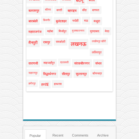
बदायूं
बरेली
बलिया
बस्ती
बाँदा
बागपत
बलरामपुर
बहराइच
बिजनौर
भदोही
मऊ
बाराबंकी
बुलंदशहर
मथुरा
मुजफ्फरनगर
महोबा
मिर्जापुर
मुरादाबाद
मेरठ
महाराजगंज
लखीमपुर खीरी
रायबरेली
मैनपुरी
रामपुर
लखनऊ
ललितपुर
श्रावस्ती
शाहजहाँपुर
वाराणसी
संतकबीरनगर
संभल
सहारनपुर
सोनभद्र
सिद्धार्थनगर
सीतापुर
सुल्तानपुर
हमीरपुर
हाथरस
हरदोई
Recent
Comments
Archive
Popular