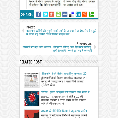
SHARE:
Next
मतगणना कर्मियों की ड्यूटी लगाये जाने के सम्बन्ध में आदेश, रिजर्व ड्यूटी
में लगाये गए कर्मियों को भी मिलेगा यात्रा भत्ता
Previous
दीपावली पर बड़ा ‘लीव धमाका’ : दो छुट्टी लीजिए आठ दिन मौज कीजिए,
अभी से प्लानिंग करने लग गए हैं कर्मचारी
RELATED POST
पुलिसकर्मियों को मिलेगा साप्ताहिक अवकाश, 20
अगस्त से कानपुर नगर व बाराबंकी में पायलट
पुलिसकर्मियों को मिलेगा साप्ताहिक अवकाश, 20
प्रोजेक्ट की होगी शुरुआत
अगस्त से कानपुर नगर व बाराबंकी में पायलट
प्रोजेक्ट की ह
कोरोना : मृतक आश्रितों को सहायता राशि मिलने में
देरी की आ रहीं शिकायतें, मांग : संक्रमण से मृत्यु पर
लखनऊ। प्रदेश सरकार ने कोविड-19 की
सरकारी कर्मियों के परिवार को जल्द दें 50 लाख की
रोकथाम, उपचार व उससे बचाव के लिए कार्यरत
मदद
कार्मिकों की संक्रमण से
सरकार की नीतियों के विरोध में सड़क पर उतरेंगे
कर्मचारी-शिक्षक
सरकार की नीतियों के विरोध में सड़क पर उतरेंगे