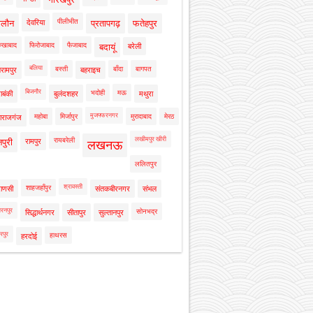
पीलीभीत
ालौन
देवरिया
प्रतापगढ़
फतेहपुर
रुखाबाद
फिरोजाबाद
फैजाबाद
बदायूं
बरेली
बलिया
बस्ती
बाँदा
बागपत
रामपुर
बहराइच
बिजनौर
भदोही
मऊ
ाबंकी
बुलंदशहर
मथुरा
मुजफ्फरनगर
महोबा
मिर्जापुर
मुरादाबाद
मेरठ
ाराजगंज
लखीमपुर खीरी
रायबरेली
नपुरी
रामपुर
लखनऊ
ललितपुर
श्रावस्ती
शाहजहाँपुर
राणसी
संतकबीरनगर
संभल
रनपुर
सोनभद्र
सिद्धार्थनगर
सीतापुर
सुल्तानपुर
रपुर
हाथरस
हरदोई