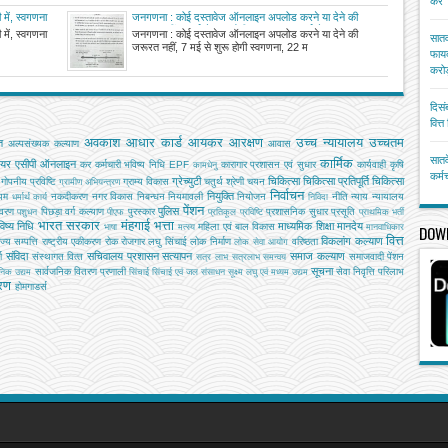
करें
में, स्वगणना
जनगणना : कोई दस्तावेज ऑनलाइन अपलोड करने या देने की
 और रहन-सहन
जरूरत नहीं, 7 मई से शुरू होगी स्वगणना, 22 मई से प्रगणक
में, स्वगणना
जनगणना : कोई दस्तावेज ऑनलाइन अपलोड करने या देने की
सातव
आपके घर आकर भरेंगे विवरण
जरूरत नहीं, 7 मई से शुरू होगी स्वगणना, 22 म
फायद
करोड
दिसं
वित्
अवकाश
आधार कार्ड
आयकर
आरक्षण
उच्च न्यायालय
उच्चतम
ि
अल्‍पसंख्‍यक कल्‍याण
आवास
सातव
कार्मिक
ियर
एसीपी
ऑनलाइन
कर
कर्मचारी भविष्य निधि EPF
कारागार प्रशासन एवं सुधार
कार्यवाही
कृषि
कामधेनु
कर्म
ग्रेच्युटी
चिकित्सा
चिकित्सा प्रतिपूर्ति
चिकित्‍सा
गोपनीय प्रविष्टि
ग्राम्य विकास
चतुर्थ श्रेणी
चयन
ग्रामीण अभियन्‍त्रण
निर्वाचन
नियुक्ति
यम
नकदीकरण
नगर विकास
निबन्‍धन
नियमावली
नियोजन
नीति
न्याय
न्यायालय
धर्मार्थ कार्य
निविदा
पेंशन
पुलिस
ावरण
पिछड़ा वर्ग कल्‍याण
पुरस्कार
प्रशासनिक सुधार
प्रसूति
पशुधन
पीएफ
प्रतिकूल प्रविष्टि
प्राथमिक भर्ती
भारत सरकार
मंहगाई भत्ता
िष्य निधि
माध्यमिक शिक्षा
मानदेय
महिला एवं बाल विकास
DOW
भाषा
मत्‍स्‍य
मानवाधिकार
वित्त
विकलांग कल्याण
ाज्य सम्पत्ति
राष्ट्रीय एकीकरण
रोक
रोजगार
लघु सिंचाई
लोक निर्माण
वरिष्ठता
लोक सेवा आयोग
संविदा
सचिवालय प्रशासन
सत्यापन
समाज कल्याण
ग
संस्‍थागत वित्‍त
समाजवादी पेंशन
सत्र लाभ
सत्रलाभ
समन्वय
सूचना
सार्वजनिक वितरण प्रणाली
सेवा निवृत्ति परिलाभ
जनिक उद्यम
सिंचाई
सिंचाई एवं जल संसाधन
सूक्ष्म लघु एवं मध्यम उद्यम
तरण
होमगाडर्स