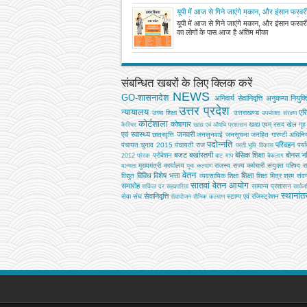
यूपी में आज से गिने जाएंगे मकान, और इंसान फरवरी 
का लोगों के पास आज है अंतिम मौका घर की फर्श
यूपी में आज से गिने जाएंगे मकान, और इंसान फरवरी 
से जुड़े होंगे सवाल
का लोगों के पास आज है अंतिम मौका
संबन्धित खबरों के लिए क्लिक करें
NEWS
GO-शासनादेश
अनिवार्य सेवानिवृत्ति
अनुकम्पा नियुक्त
उत्तर प्रदेश
न्यायालय
एर
उच्‍च शिक्षा
उत्तराखण्ड
उपभोक्‍ता संरक्षण
कोर्टशाला
कोषागार
खाद्य एवम् रसद
खेल
गृह
कैरियर
खाद्य एवं औषधि प्रशासन
एवं स्वास्थ्य
जनवरी
छात्रवृत्ति
जनसुनवाई
जनसूचना
जनहित गारण्टी अधिनि
पदोन्नति
परिवहन
पंचायत चुनाव 2015
पंचायती राज
पर्य
परती भूमि विकास
बजट
बर्खास्तगी
बेसिक शिक्षा
बोनस
भव
प्रोबेशन
2012
प्रेरक
बाट माप
बैकलाग
मुख्‍यमंत्री कार्यालय
राजस्व
राज्य कर्मचारी संयुक्त परिषद
र
मान्यता
युवा कल्याण
वेतन
विविध
विशेष भत्ता
शिक्षा
विद्युत
व्‍यवसायिक शिक्षा
शिक्षा मित्र
श्रम
संवर्
सातवां वेतन आयोग
समारोह
सामान्य प्रशासन
सर्किल दर
सहकारिता
सार्व
स्थानां
सेवानिवृत्ति
सेवा संघ
स्टाम्प एवं रजिस्ट्रेशन
सेवायोजन
सैनिक कल्‍याण