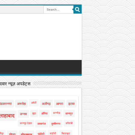
वार न्यूज़ अपडेट्स
अमेठी
बेडकरनगर
अमरोहा
अलीगढ़
आगरा
इटावा
कन्नौज
एटा
औरैया
कानपुर
उन्नाव
लाहाबाद
कानपुर देहात
कौशांबी
कासगंज
कुशीनगर
ीपुर
चंदौसी
चित्रकूट
चंदौली
गोण्डा
गोरखपुर