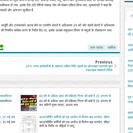
्राथमिकता दी जाए. इसके लिए एंटी रोमियो स्क्वाड टीम को दोबारा एक्टिव किया जाए. मुख्यमंत्री ने कहा कि
, व्यापारी और आमजन सुरक्षित हैं.
P
ी आपूर्ति और ट्रांसफार्मर खराब होने पर ग्रामीण क्षेत्रों मे अधिकतम 24 घंटे और शहरी क्षेत्रों में अधिकतम
अब श
र्ति की नियमित समीक्षा करने के निर्देश दिए गए. इसके अलावा पशुपालन विभाग से पशुओं के टीकाकरण तथा
पढ़ें
जबरन
उत्तर प्रदेश
कार्मिक
अवधि
उत्त
Previous
देख
GPF: राज्य कर्मचारियों के सामान्य भविष्य निधि खातों का ऑनलाइन प्रणाली द्वारा
रखरखाव सम्बन्धी निर्देश
202
उत्त
क्ल
 पंचायतीराज
60 वर्ष से अधिक उम्र की महिलाएं निगम की बसों में 15 अगस्त से
गुरु
ो रहा है
कर सकेंगी मुफ्त यात्रा, आधार कार्ड में आयु देखकर ई-टिकटिंग
 पंचायतीराज
60 वर्ष से अधिक उम्र की महिलाएं निगम की बसों में 15 अगस्त से
जगह
ा
मशीन से फ्री टिकट किया जाएगा जारी
कर सकेंगी मुफ्त यात्रा, आधार कार्
कोरो
ेट, 31 मई तक
आउटसोर्सिंग कर्मियों को एक अप्रैल से मिलेगा बढ़ा मानदेय, सीएम
कॉले
ं जमे
योगी के निर्देश पर सीईओ ने लागू की व्यवस्था
ेट, 31 मई तक
आउटसोर्सिंग कर्मियों को एक अप्रैल से मिलेगा बढ़ा मानदेय, सीएम
योगी के निर्देश पर सीईओ ने लागू
उ0प्