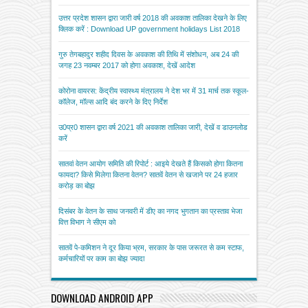
उत्तर प्रदेश शासन द्वारा जारी वर्ष 2018 की अवकाश तालिका देखने के लिए
क्लिक करें : Download UP government holidays List 2018
गुरु तेगबहादुर शहीद दिवस के अवकाश की तिथि में संशोधन, अब 24 की
जगह 23 नवम्बर 2017 को होगा अवकाश, देखें आदेश
कोरोना वायरस: केंद्रीय स्वास्थ्य मंत्रालय ने देश भर में 31 मार्च तक स्कूल-
कॉलेज, मॉल्स आदि बंद करने के दिए निर्देश
उ0प्र0 शासन द्वारा वर्ष 2021 की अवकाश तालिका जारी, देखें व डाउनलोड
करें
सातवां वेतन आयोग समिति की रिपोर्ट : आइये देखते हैं किसको होगा कितना
फायदा? किसे मिलेगा कितना वेतन? सातवें वेतन से खजाने पर 24 हजार
करोड़ का बोझ
दिसंबर के वेतन के साथ जनवरी में डीए का नगद भुगतान का प्रस्ताव भेजा
वित्त विभाग ने सीएम को
सातवें पे-कमिशन ने दूर किया भ्रम, सरकार के पास जरूरत से कम स्टाफ,
कर्मचारियों पर काम का बोझ ज्यादा
DOWNLOAD ANDROID APP