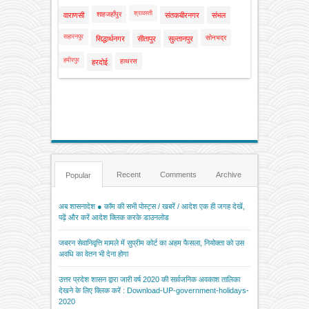
श्रावस्ती
शाहजहाँपुर
वाराणसी
संतकबीरनगर
संभल
सहारनपुर
सोनभद्र
सिद्धार्थनगर
सीतापुर
सुल्तानपुर
हमीरपुर
हाथरस
हरदोई
Recent
Comments
Archive
Popular
अब शासनादेश ● कॉम की सभी पोस्ट्स / खबरें / आदेश एक ही जगह देखें,
पढ़ें और करें आदेश क्लिक करके डाउनलोड
जबरन सेवानिवृत्ति मामले में सुप्रीम कोर्ट का अहम फैसला, नियोक्ता को उस
अवधि का वेतन भी देना होगा
उत्तर प्रदेश शासन द्वारा जारी वर्ष 2020 की सार्वजनिक अवकाश तालिका
देखने के लिए क्लिक करें : Download-UP-government-holidays-
2020