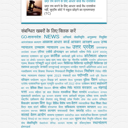
उम्र तय करने के लिए आधार कार्ड वैध दस्तावेज
नहीं, सुप्रीम कोर्ट ने स्कूल छोड़ने का प्रमाणपत्र
उम्र तय करने के लिए आधार कार्ड वैध दस्तावेज
(TC) को ही बताया आधिकारिक दस्तावेज
नहीं, सुप्रीम कोर्ट ने स्कूल छोड़ने का प्रमाणपत्र
(TC)
संबन्धित खबरों के लिए क्लिक करें
NEWS
GO-शासनादेश
अनिवार्य सेवानिवृत्ति
अनुकम्पा नियुक्ति
अवकाश
आधार कार्ड
आयकर
आरक्षण
उच्च
अल्‍पसंख्‍यक कल्‍याण
आवास
उत्तर प्रदेश
न्यायालय
उच्चतम न्यायालय
उच्‍च शिक्षा
उत्तराखण्ड
एरियर
एसीपी
ऑनलाइन
कर
कर्मचारी भविष्य निधि EPF
उपभोक्‍ता संरक्षण
कामधेनु
कार्मिक
कोर्टशाला
कोषागार
कारागार प्रशासन एवं सुधार
कार्यवाही
कृषि
कैरियर
खाद्य एवम् रसद
खेल
गृह
गोपनीय प्रविष्टि
खाद्य एवं औषधि प्रशासन
ग्रामीण अभियन्‍त्रण
ग्रेच्युटी
चिकित्सा
चिकित्सा प्रतिपूर्ति
चिकित्‍सा एवं
ग्राम्य विकास
चतुर्थ श्रेणी
चयन
स्वास्थ्य
जनवरी
छात्रवृत्ति
जनसुनवाई
जनसूचना
जनहित गारण्टी अधिनियम
धर्मार्थ कार्य
निर्वाचन
नियुक्ति
नकदीकरण
नगर विकास
निबन्‍धन
नियमावली
नियोजन
नीति
निविदा
पदोन्नति
न्याय
न्यायालय
पंचायत चुनाव 2015
पंचायती राज
परती भूमि विकास
पेंशन
परिवहन
पुलिस
पर्यावरण
पिछड़ा वर्ग कल्‍याण
पुरस्कार
पशुधन
पीएफ
प्रतिकूल
बजट
बर्खास्तगी
प्रशासनिक सुधार
प्रसूति
प्रोबेशन
प्रविष्टि
प्राथमिक भर्ती 2012
प्रेरक
भारत सरकार
मंहगाई
बेसिक शिक्षा
बोनस
भविष्य निधि
बाट माप
बैकलाग
भाषा
भत्ता
माध्यमिक शिक्षा
मानदेय
महिला एवं बाल विकास
मत्‍स्‍य
मानवाधिकार
मान्यता
मुख्‍यमंत्री कार्यालय
राजस्व
राज्य कर्मचारी संयुक्त परिषद
राज्य सम्पत्ति
युवा कल्याण
राष्ट्रीय एकीकरण
रोक
रोजगार
लघु सिंचाई
लोक निर्माण
वरिष्ठता
लोक सेवा आयोग
वित्त
वेतन
विकलांग कल्याण
विविध
विशेष भत्ता
शिक्षा
विद्युत
व्‍यवसायिक शिक्षा
शिक्षा
संविदा
सचिवालय प्रशासन
सत्यापन
मित्र
श्रम
संवर्ग
संस्‍थागत वित्‍त
सत्र लाभ
समाज कल्याण
समारोह
समाजवादी पेंशन
सत्रलाभ
समन्वय
सर्किल दर
सहकारिता
सातवां वेतन आयोग
सामान्य प्रशासन
सार्वजनिक वितरण प्रणाली
सार्वजनिक उद्यम
सूचना
सेवा निवृत्ति परिलाभ
सेवा
सिंचाई
सिंचाई एवं जल संसाधन
सूक्ष्म लघु एवं मध्यम उद्यम
स्थानांतरण
सेवानिवृत्ति
संघ
स्टाम्प एवं रजिस्ट्रेशन
सेवायोजन
सैनिक कल्‍याण
होमगाडर्स