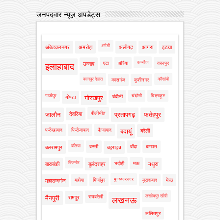
जनपदवार न्यूज़ अपडेट्स
अमेठी
अंबेडकरनगर
अमरोहा
अलीगढ़
आगरा
इटावा
कन्नौज
एटा
औरैया
कानपुर
उन्नाव
इलाहाबाद
कानपुर देहात
कौशांबी
कासगंज
कुशीनगर
गाजीपुर
चंदौसी
चित्रकूट
चंदौली
गोण्डा
गोरखपुर
पीलीभीत
जालौन
देवरिया
प्रतापगढ़
फतेहपुर
फर्रुखाबाद
फिरोजाबाद
फैजाबाद
बदायूं
बरेली
बलिया
बस्ती
बाँदा
बागपत
बलरामपुर
बहराइच
बिजनौर
भदोही
मऊ
बाराबंकी
बुलंदशहर
मथुरा
मुजफ्फरनगर
महोबा
मिर्जापुर
मुरादाबाद
मेरठ
महाराजगंज
लखीमपुर खीरी
रायबरेली
मैनपुरी
रामपुर
लखनऊ
ललितपुर