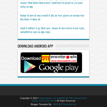
फायदा? किसे मिलेगा कितना वेतन? सातवें वेतन से खजाने पर 24 हजार
करोड़ का बोझ
दिसंबर के वेतन के साथ जनवरी में डीए का नगद भुगतान का प्रस्ताव भेजा
वित्त विभाग ने सीएम को
सातवें पे-कमिशन ने दूर किया भ्रम, सरकार के पास जरूरत से कम स्टाफ,
कर्मचारियों पर काम का बोझ ज्यादा
DOWNLOAD ANDROID APP
Copyright © 2012 •
shasnadesh.com शासनादेश डॉट कॉम | Government
Orders | GO | Circulars
• All Right Reserved
Blogger Template By :
MKR
|
IVYthemes.com