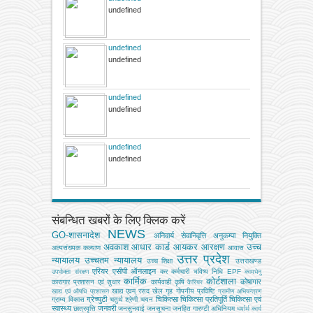
undefined
undefined
undefined
undefined
undefined
undefined
undefined
संबन्धित खबरों के लिए क्लिक करें
NEWS
GO-शासनादेश
अनिवार्य सेवानिवृत्ति
अनुकम्पा नियुक्ति
अवकाश
आधार कार्ड
आयकर
आरक्षण
उच्च
अल्‍पसंख्‍यक कल्‍याण
आवास
उत्तर प्रदेश
न्यायालय
उच्चतम न्यायालय
उच्‍च शिक्षा
उत्तराखण्ड
एरियर
एसीपी
ऑनलाइन
कर
कर्मचारी भविष्य निधि EPF
उपभोक्‍ता संरक्षण
कामधेनु
कार्मिक
कोर्टशाला
कोषागार
कारागार प्रशासन एवं सुधार
कार्यवाही
कृषि
कैरियर
खाद्य एवम् रसद
खेल
गृह
गोपनीय प्रविष्टि
खाद्य एवं औषधि प्रशासन
ग्रामीण अभियन्‍त्रण
ग्रेच्युटी
चिकित्सा
चिकित्सा प्रतिपूर्ति
चिकित्‍सा एवं
ग्राम्य विकास
चतुर्थ श्रेणी
चयन
स्वास्थ्य
जनवरी
छात्रवृत्ति
जनसुनवाई
जनसूचना
जनहित गारण्टी अधिनियम
धर्मार्थ कार्य