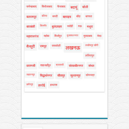
फर्रुखाबाद
फिरोजाबाद
फैजाबाद
बदायूं
बरेली
बलिया
बस्ती
बाँदा
बागपत
बलरामपुर
बहराइच
बिजनौर
भदोही
मऊ
बाराबंकी
बुलंदशहर
मथुरा
मुजफ्फरनगर
महोबा
मिर्जापुर
मुरादाबाद
मेरठ
महाराजगंज
लखीमपुर खीरी
रायबरेली
मैनपुरी
रामपुर
लखनऊ
ललितपुर
श्रावस्ती
शाहजहाँपुर
वाराणसी
संतकबीरनगर
संभल
सहारनपुर
सोनभद्र
सिद्धार्थनगर
सीतापुर
सुल्तानपुर
हमीरपुर
हाथरस
हरदोई