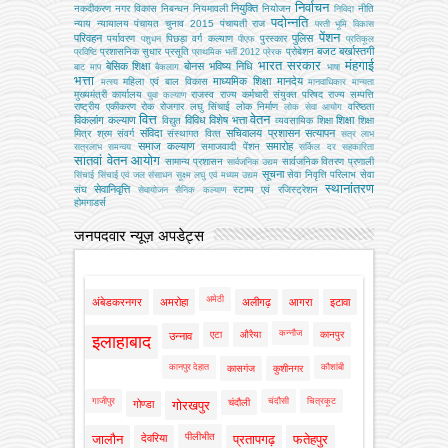
निर्वाचन
नियुक्ति
नकदीकरण
नगर विकास
निबन्‍धन
नियमावली
नियोजन
नीति
निविदा
पदोन्नति
न्याय
न्यायालय
पंचायत चुनाव 2015
पंचायती राज
परती भूमि विकास
पेंशन
परिवहन
पुलिस
पर्यावरण
पिछड़ा वर्ग कल्‍याण
पुरस्कार
पशुधन
पीएफ
प्रतिकूल
बजट
बर्खास्तगी
प्रशासनिक सुधार
प्रसूति
प्रोबेशन
प्रविष्टि
प्राथमिक भर्ती 2012
प्रेरक
भारत सरकार
मंहगाई
बेसिक शिक्षा
बोनस
भविष्य निधि
बाट माप
बैकलाग
भाषा
भत्ता
माध्यमिक शिक्षा
मानदेय
महिला एवं बाल विकास
मत्‍स्‍य
मानवाधिकार
मान्यता
मुख्‍यमंत्री कार्यालय
राजस्व
राज्य कर्मचारी संयुक्त परिषद
राज्य सम्पत्ति
युवा कल्याण
राष्ट्रीय एकीकरण
रोक
रोजगार
लघु सिंचाई
लोक निर्माण
वरिष्ठता
लोक सेवा आयोग
वित्त
वेतन
विकलांग कल्याण
विविध
विशेष भत्ता
शिक्षा
विद्युत
व्‍यवसायिक शिक्षा
शिक्षा
संविदा
सचिवालय प्रशासन
सत्यापन
मित्र
श्रम
संवर्ग
संस्‍थागत वित्‍त
सत्र लाभ
समाज कल्याण
समारोह
समाजवादी पेंशन
सत्रलाभ
समन्वय
सर्किल दर
सहकारिता
सातवां वेतन आयोग
सामान्य प्रशासन
सार्वजनिक वितरण प्रणाली
सार्वजनिक उद्यम
सूचना
सेवा निवृत्ति परिलाभ
सेवा
सिंचाई
सिंचाई एवं जल संसाधन
सूक्ष्म लघु एवं मध्यम उद्यम
स्थानांतरण
सेवानिवृत्ति
संघ
स्टाम्प एवं रजिस्ट्रेशन
सेवायोजन
सैनिक कल्‍याण
होमगाडर्स
जनपदवार न्यूज़ अपडेट्स
अमेठी
अंबेडकरनगर
अमरोहा
अलीगढ़
आगरा
इटावा
कन्नौज
एटा
औरैया
कानपुर
उन्नाव
इलाहाबाद
कानपुर देहात
कौशांबी
कासगंज
कुशीनगर
गाजीपुर
चंदौसी
चित्रकूट
चंदौली
गोण्डा
गोरखपुर
पीलीभीत
जालौन
देवरिया
प्रतापगढ़
फतेहपुर