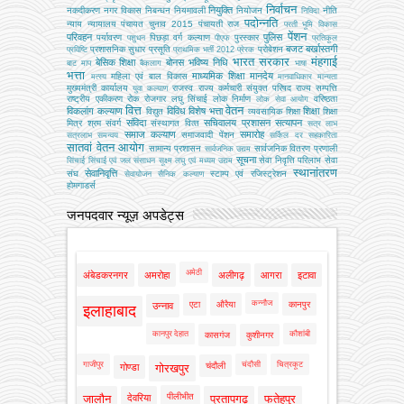
निर्वाचन
नियुक्ति
नकदीकरण
नगर विकास
निबन्‍धन
नियमावली
नियोजन
नीति
निविदा
पदोन्नति
न्याय
न्यायालय
पंचायत चुनाव 2015
पंचायती राज
परती भूमि विकास
पेंशन
परिवहन
पुलिस
पर्यावरण
पिछड़ा वर्ग कल्‍याण
पुरस्कार
पशुधन
पीएफ
प्रतिकूल
बजट
बर्खास्तगी
प्रशासनिक सुधार
प्रसूति
प्रोबेशन
प्रविष्टि
प्राथमिक भर्ती 2012
प्रेरक
भारत सरकार
मंहगाई
बेसिक शिक्षा
बोनस
भविष्य निधि
बाट माप
बैकलाग
भाषा
भत्ता
माध्यमिक शिक्षा
मानदेय
महिला एवं बाल विकास
मत्‍स्‍य
मानवाधिकार
मान्यता
मुख्‍यमंत्री कार्यालय
राजस्व
राज्य कर्मचारी संयुक्त परिषद
राज्य सम्पत्ति
युवा कल्याण
राष्ट्रीय एकीकरण
रोक
रोजगार
लघु सिंचाई
लोक निर्माण
वरिष्ठता
लोक सेवा आयोग
वित्त
वेतन
विकलांग कल्याण
विविध
विशेष भत्ता
शिक्षा
विद्युत
व्‍यवसायिक शिक्षा
शिक्षा
संविदा
सचिवालय प्रशासन
सत्यापन
मित्र
श्रम
संवर्ग
संस्‍थागत वित्‍त
सत्र लाभ
समाज कल्याण
समारोह
समाजवादी पेंशन
सत्रलाभ
समन्वय
सर्किल दर
सहकारिता
सातवां वेतन आयोग
सामान्य प्रशासन
सार्वजनिक वितरण प्रणाली
सार्वजनिक उद्यम
सूचना
सेवा निवृत्ति परिलाभ
सेवा
सिंचाई
सिंचाई एवं जल संसाधन
सूक्ष्म लघु एवं मध्यम उद्यम
स्थानांतरण
सेवानिवृत्ति
संघ
स्टाम्प एवं रजिस्ट्रेशन
सेवायोजन
सैनिक कल्‍याण
होमगाडर्स
जनपदवार न्यूज़ अपडेट्स
अमेठी
अंबेडकरनगर
अमरोहा
अलीगढ़
आगरा
इटावा
कन्नौज
एटा
औरैया
कानपुर
उन्नाव
इलाहाबाद
कानपुर देहात
कौशांबी
कासगंज
कुशीनगर
गाजीपुर
चंदौसी
चित्रकूट
चंदौली
गोण्डा
गोरखपुर
पीलीभीत
जालौन
देवरिया
प्रतापगढ़
फतेहपुर