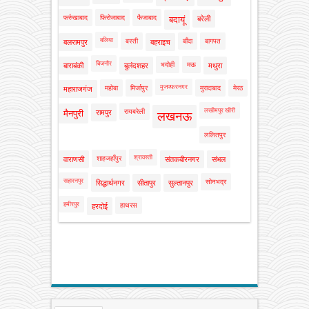
फर्रुखाबाद
फिरोजाबाद
फैजाबाद
बदायूं
बरेली
बलिया
बस्ती
बाँदा
बागपत
बलरामपुर
बहराइच
बिजनौर
भदोही
मऊ
बाराबंकी
बुलंदशहर
मथुरा
मुजफ्फरनगर
महोबा
मिर्जापुर
मुरादाबाद
मेरठ
महाराजगंज
लखीमपुर खीरी
रायबरेली
मैनपुरी
रामपुर
लखनऊ
ललितपुर
श्रावस्ती
शाहजहाँपुर
वाराणसी
संतकबीरनगर
संभल
सहारनपुर
सोनभद्र
सिद्धार्थनगर
सीतापुर
सुल्तानपुर
हमीरपुर
हाथरस
हरदोई