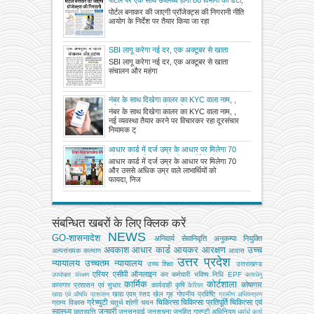
पोर्टल पर एक साथ उपलब्ध होगा 86 विभागों का डेटा,
मुख्यमंत्री के अलावा जनता भी जान सकेगी योजनाओं
पोर्टल बनाकर की जाएगी प्रॉजेक्ट्स की निगरानी नीति
का हाल
आयोग के निर्देश पर तैयार किया जा रहा
SBI लागू करेगा नई दर, एक अक्टूबर से खाता
संचालन और महंगा
SBI लागू करेगा नई दर, एक अक्टूबर से खाता
संचालन और महंगा
नंबर के साथ दिखेगा कालर का KYC वाला नाम, ,
नई व्यवस्था तैयार करने पर विचारकर रहा दूरसंचार
नंबर के साथ दिखेगा कालर का KYC वाला नाम, ,
नियामक ट्राई
नई व्यवस्था तैयार करने पर विचारकर रहा दूरसंचार
नियामक ट्
आधार कार्ड में दर्ज उम्र के आधार पर मिलेगा 70
और उससे अधिक उम्र वाले लाभार्थियों को फायदा,
आधार कार्ड में दर्ज उम्र के आधार पर मिलेगा 70
निजी स्वास्थ्य बीमा और ईएसआईसी के लाभार्थी भी ले
और उससे अधिक उम्र वाले लाभार्थियों को
सकेंगे आयुष्मान का लाभ
फायदा, निज
संबन्धित खबरों के लिए क्लिक करें
NEWS
GO-शासनादेश
अनिवार्य सेवानिवृत्ति
अनुकम्पा नियुक्ति
अवकाश
आधार कार्ड
आयकर
आरक्षण
उच्च
अल्‍पसंख्‍यक कल्‍याण
आवास
उत्तर प्रदेश
न्यायालय
उच्चतम न्यायालय
उच्‍च शिक्षा
उत्तराखण्ड
एरियर
एसीपी
ऑनलाइन
कर
कर्मचारी भविष्य निधि EPF
उपभोक्‍ता संरक्षण
कामधेनु
कार्मिक
कोर्टशाला
कोषागार
कारागार प्रशासन एवं सुधार
कार्यवाही
कृषि
कैरियर
खाद्य एवम् रसद
खेल
गृह
गोपनीय प्रविष्टि
खाद्य एवं औषधि प्रशासन
ग्रामीण अभियन्‍त्रण
ग्रेच्युटी
चिकित्सा
चिकित्सा प्रतिपूर्ति
चिकित्‍सा एवं
ग्राम्य विकास
चतुर्थ श्रेणी
चयन
स्वास्थ्य
जनवरी
छात्रवृत्ति
जनसुनवाई
जनसूचना
जनहित गारण्टी अधिनियम
धर्मार्थ कार्य