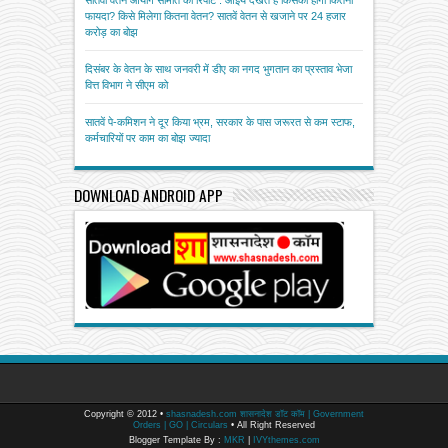
फायदा? किसे मिलेगा कितना वेतन? सातवें वेतन से खजाने पर 24 हजार
करोड़ का बोझ
दिसंबर के वेतन के साथ जनवरी में डीए का नगद भुगतान का प्रस्ताव भेजा
वित्त विभाग ने सीएम को
सातवें पे-कमिशन ने दूर किया भ्रम, सरकार के पास जरूरत से कम स्टाफ,
कर्मचारियों पर काम का बोझ ज्यादा
DOWNLOAD ANDROID APP
Copyright © 2012 •
shasnadesh.com शासनादेश डॉट कॉम | Government
Orders | GO | Circulars
• All Right Reserved
Blogger Template By :
MKR
|
IVYthemes.com