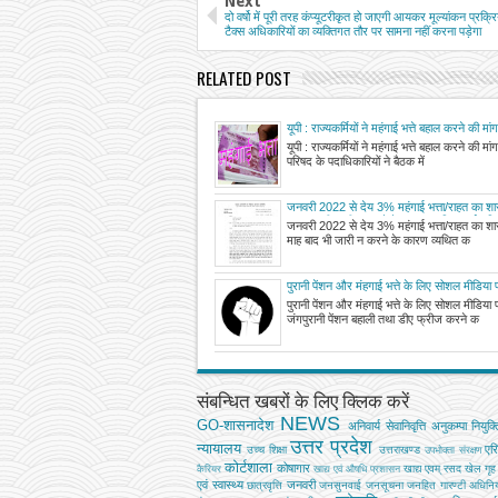
Next
दो वर्षो में पूरी तरह कंप्यूटरीकृत हो जाएगी आयकर मूल्यांकन प्रक्
टैक्स अधिकारियों का व्यक्तिगत तौर पर सामना नहीं करना पड़ेगा
RELATED POST
यूपी : राज्यकर्मियों ने महंगाई भत्ते बहाल करने की मां
यूपी : राज्यकर्मियों ने महंगाई भत्ते बहाल करने की मां
परिषद के पदाधिकारियों ने बैठक में
जनवरी 2022 से देय 3% महंगाई भत्ता/राहत का श
माह बाद भी जारी न करने के कारण व्यथित कर्मचारियों
जनवरी 2022 से देय 3% महंगाई भत्ता/राहत का श
पेंशनरों द्वारा 25 जुलाई को कैंडल मार्च निकाल किया
माह बाद भी जारी न करने के कारण व्यथित क
पुरानी पेंशन और मंहगाई भत्ते के लिए सोशल मीडिया 
पुरानी पेंशन और मंहगाई भत्ते के लिए सोशल मीडिया प
जंगपुरानी पेंशन बहाली तथा डीए फ्रीज करने क
संबन्धित खबरों के लिए क्लिक करें
NEWS
GO-शासनादेश
अनिवार्य सेवानिवृत्ति
अनुकम्पा नियुक्त
उत्तर प्रदेश
न्यायालय
एर
उच्‍च शिक्षा
उत्तराखण्ड
उपभोक्‍ता संरक्षण
कोर्टशाला
कोषागार
खाद्य एवम् रसद
खेल
गृह
कैरियर
खाद्य एवं औषधि प्रशासन
एवं स्वास्थ्य
जनवरी
छात्रवृत्ति
जनसुनवाई
जनसूचना
जनहित गारण्टी अधिनि