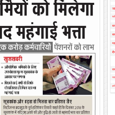
ज
फर्
बल
बार
मह
मै
वा
सहा
हमी