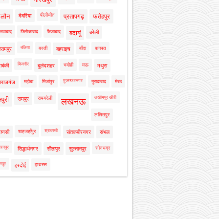
पीलीभीत
ालौन
देवरिया
प्रतापगढ़
फतेहपुर
रुखाबाद
फिरोजाबाद
फैजाबाद
बदायूं
बरेली
बलिया
बस्ती
बाँदा
बागपत
रामपुर
बहराइच
बिजनौर
भदोही
मऊ
ाबंकी
बुलंदशहर
मथुरा
मुजफ्फरनगर
महोबा
मिर्जापुर
मुरादाबाद
मेरठ
ाराजगंज
लखीमपुर खीरी
रायबरेली
नपुरी
रामपुर
लखनऊ
ललितपुर
श्रावस्ती
शाहजहाँपुर
राणसी
संतकबीरनगर
संभल
रनपुर
सोनभद्र
सिद्धार्थनगर
सीतापुर
सुल्तानपुर
रपुर
हाथरस
हरदोई