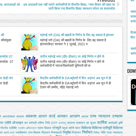
Previous
करें
रिया, करदाताओं को
अब अदालतों तक नहीं जाएंगे कर्मचारियों के विभगीय विवाद, न्याय विभाग की पहल पर
जारी किया गया विभागीय विवाद समाधान फोरम का शासनादेश
सातव
फायद
करोड
दिसं
ग की
महंगाई भत्ते (DA) की बहाली के निर्णय के लिए बढ़ सकता है इंतजार
वित्
ग कीसंयुक्त
महंगाई भत्ते (DA) की बहाली के निर्णय के लिए बढ़ सकता है
इंतजारकेंद्र सरकार ने 1 जुलाई, 2021 म
सातव
कर्म
ासनादेश 07
फ्रीज महंगाई भत्ता (डीए-डीआर) पर कोई निर्णय न होने से
 / शिक्षकों /
कर्मचारियों में नाराजगी
ासनादेश 07
फ्रीज महंगाई भत्ता (डीए-डीआर) पर कोई निर्णय न होने से
 जायेगा विरोध
कर्मचारियों में नाराजगीकर्मचारी यूनियनों की क
DOW
पर छेड़ी जंग
केंद्रीय कर्मचारियों के DA बढ़ोतरी में फिर अड़ंगा! अब जून में ही
ऐलान की उम्मीद, पढ़िए मंहगाई भत्ते को लेकर उठ रहे हर सवाल का
र छेड़ी
केंद्रीय कर्मचारियों के DA बढ़ोतरी में फिर अड़ंगा! अब जून में ही
जवाब
ऐलान की उम्मीद, पढ़िए मंहगाई भत्ते
अवकाश
आधार कार्ड
आयकर
आरक्षण
उच्च न्यायालय
उच्चतम
ि
अल्‍पसंख्‍यक कल्‍याण
आवास
कार्मिक
ियर
एसीपी
ऑनलाइन
कर
कर्मचारी भविष्य निधि EPF
कारागार प्रशासन एवं सुधार
कार्यवाही
कृषि
कामधेनु
ग्रेच्युटी
चिकित्सा
चिकित्सा प्रतिपूर्ति
चिकित्‍सा
गोपनीय प्रविष्टि
ग्राम्य विकास
चतुर्थ श्रेणी
चयन
ग्रामीण अभियन्‍त्रण
निर्वाचन
नियुक्ति
यम
नकदीकरण
नगर विकास
निबन्‍धन
नियमावली
नियोजन
नीति
न्याय
न्यायालय
धर्मार्थ कार्य
निविदा