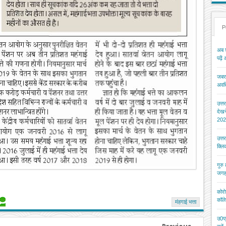
P
अब श
पढ़ें
जबरन
अवधि
उत्त
देख
202
उत्त
क्ल
गुरु
जगह
कोरो
कॉले
मंहगाई भत्ता
उ0प्