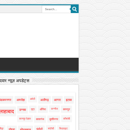
वार न्यूज़ अपडेट्स
अमेठी
बेडकरनगर
अमरोहा
अलीगढ़
आगरा
इटावा
कन्नौज
एटा
औरैया
कानपुर
उन्नाव
लाहाबाद
कानपुर देहात
कौशांबी
कासगंज
कुशीनगर
ीपुर
चंदौसी
चित्रकूट
चंदौली
गोण्डा
गोरखपुर