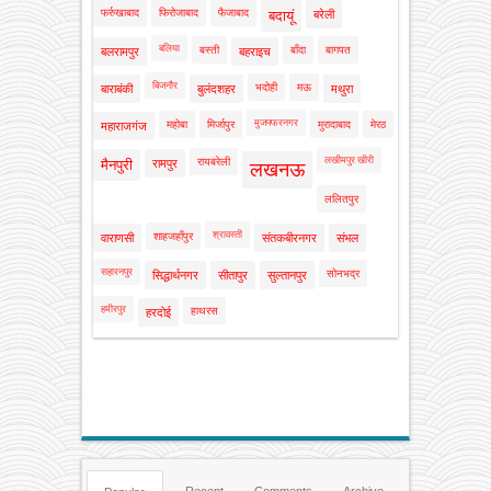
फर्रुखाबाद
फिरोजाबाद
फैजाबाद
बदायूं
बरेली
बलिया
बस्ती
बाँदा
बागपत
बलरामपुर
बहराइच
बिजनौर
भदोही
मऊ
बाराबंकी
बुलंदशहर
मथुरा
मुजफ्फरनगर
महोबा
मिर्जापुर
मुरादाबाद
मेरठ
महाराजगंज
लखीमपुर खीरी
रायबरेली
मैनपुरी
रामपुर
लखनऊ
ललितपुर
श्रावस्ती
शाहजहाँपुर
वाराणसी
संतकबीरनगर
संभल
सहारनपुर
सोनभद्र
सिद्धार्थनगर
सीतापुर
सुल्तानपुर
हमीरपुर
हाथरस
हरदोई