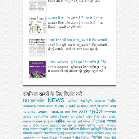
शासन चार दिन छुट्टी पर, अब नौ से होंगे काम
आयकर विभाग मांग सकता है 7 साल के रिटर्न का
रिकार्ड, गड़बड़ी पर होगी जांच
आयकर विभाग मांग सकता है 7 साल के रिटर्न का
रिकार्ड, गड़बड़ी पर होगी जांच।
सातवां वेतन पूरी तरह से लागू कराने के लिए कर्मचारी
हो रहे लामबंद, भत्तों को लेकर जल्द शुरू होगा संघर्ष
सातवां वेतन पूरी तरह से लागू कराने के लिए कर्मचारी
हो रहे लामबंद, भत्तों को लेकर जल्द शुरू हो
सरकार का एलान - यूनिफाइड पेंशन स्कीम (UPS)
में बदलाव की कोई योजना नहीं, यूपीएस चुनने वाले
सरकार का एलान - यूनिफाइड पेंशन स्कीम (UPS)
1,18,195 कर्मचारियों को एनपीएस जैसी टैक्स छूट,
में बदलाव की कोई योजना नहीं, यूपीएस चुनने वाले
ग्रेच्युटी और अन्य पेंशन लाभ मिलते रहेंगे
संबन्धित खबरों के लिए क्लिक करें
NEWS
GO-शासनादेश
अनिवार्य सेवानिवृत्ति
अनुकम्पा नियुक्ति
अवकाश
आधार कार्ड
आयकर
आरक्षण
उच्च
अल्‍पसंख्‍यक कल्‍याण
आवास
उत्तर प्रदेश
न्यायालय
उच्चतम न्यायालय
उच्‍च शिक्षा
उत्तराखण्ड
एरियर
एसीपी
ऑनलाइन
कर
कर्मचारी भविष्य निधि EPF
उपभोक्‍ता संरक्षण
कामधेनु
कार्मिक
कोर्टशाला
कोषागार
कारागार प्रशासन एवं सुधार
कार्यवाही
कृषि
कैरियर
खाद्य एवम् रसद
खेल
गृह
गोपनीय प्रविष्टि
खाद्य एवं औषधि प्रशासन
ग्रामीण अभियन्‍त्रण
ग्रेच्युटी
चिकित्सा
चिकित्सा प्रतिपूर्ति
चिकित्‍सा एवं
ग्राम्य विकास
चतुर्थ श्रेणी
चयन
स्वास्थ्य
जनवरी
छात्रवृत्ति
जनसुनवाई
जनसूचना
जनहित गारण्टी अधिनियम
धर्मार्थ कार्य
निर्वाचन
नियुक्ति
नकदीकरण
नगर विकास
निबन्‍धन
नियमावली
नियोजन
नीति
निविदा