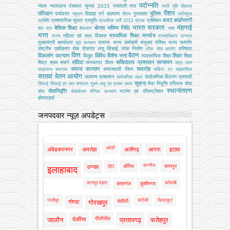
पदोन्नति
न्याय
न्यायालय
पंचायत चुनाव 2015
पंचायती राज
परती भूमि विकास
पेंशन
परिवहन
पुलिस
पर्यावरण
पिछड़ा वर्ग कल्‍याण
पुरस्कार
पशुधन
पीएफ
प्रतिकूल
बजट
बर्खास्तगी
प्रशासनिक सुधार
प्रसूति
प्रोबेशन
प्रविष्टि
प्राथमिक भर्ती 2012
प्रेरक
भारत सरकार
मंहगाई
बेसिक शिक्षा
बोनस
भविष्य निधि
बाट माप
बैकलाग
भाषा
भत्ता
माध्यमिक शिक्षा
मानदेय
महिला एवं बाल विकास
मत्‍स्‍य
मानवाधिकार
मान्यता
मुख्‍यमंत्री कार्यालय
राजस्व
राज्य कर्मचारी संयुक्त परिषद
राज्य सम्पत्ति
युवा कल्याण
राष्ट्रीय एकीकरण
रोक
रोजगार
लघु सिंचाई
लोक निर्माण
वरिष्ठता
लोक सेवा आयोग
वित्त
वेतन
विकलांग कल्याण
विविध
विशेष भत्ता
शिक्षा
विद्युत
व्‍यवसायिक शिक्षा
शिक्षा
संविदा
सचिवालय प्रशासन
सत्यापन
मित्र
श्रम
संवर्ग
संस्‍थागत वित्‍त
सत्र लाभ
समाज कल्याण
समारोह
समाजवादी पेंशन
सत्रलाभ
समन्वय
सर्किल दर
सहकारिता
सातवां वेतन आयोग
सामान्य प्रशासन
सार्वजनिक वितरण प्रणाली
सार्वजनिक उद्यम
सूचना
सेवा निवृत्ति परिलाभ
सेवा
सिंचाई
सिंचाई एवं जल संसाधन
सूक्ष्म लघु एवं मध्यम उद्यम
स्थानांतरण
सेवानिवृत्ति
संघ
स्टाम्प एवं रजिस्ट्रेशन
सेवायोजन
सैनिक कल्‍याण
होमगाडर्स
जनपदवार न्यूज़ अपडेट्स
अमेठी
अंबेडकरनगर
अमरोहा
अलीगढ़
आगरा
इटावा
कन्नौज
एटा
औरैया
कानपुर
उन्नाव
इलाहाबाद
कानपुर देहात
कौशांबी
कासगंज
कुशीनगर
गाजीपुर
चंदौसी
चित्रकूट
चंदौली
गोण्डा
गोरखपुर
पीलीभीत
जालौन
देवरिया
प्रतापगढ़
फतेहपुर