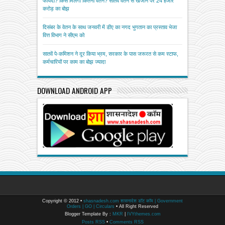
फायदा? किसे मिलेगा कितना वेतन? सातवें वेतन से खजाने पर 24 हजार
करोड़ का बोझ
दिसंबर के वेतन के साथ जनवरी में डीए का नगद भुगतान का प्रस्ताव भेजा
वित्त विभाग ने सीएम को
सातवें पे-कमिशन ने दूर किया भ्रम, सरकार के पास जरूरत से कम स्टाफ,
कर्मचारियों पर काम का बोझ ज्यादा
DOWNLOAD ANDROID APP
Copyright © 2012 •
shasnadesh.com शासनादेश डॉट कॉम | Government
Orders | GO | Circulars
• All Right Reserved
Blogger Template By :
MKR
|
IVYthemes.com
Posts RSS
•
Comments RSS