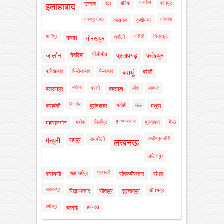
कन्नौज
एटा
औरैया
कानपुर
उन्नाव
इलाहाबाद
कानपुर देहात
कौशांबी
कासगंज
कुशीनगर
गाजीपुर
चंदौसी
चित्रकूट
चंदौली
गोण्डा
गोरखपुर
पीलीभीत
जालौन
देवरिया
प्रतापगढ़
फतेहपुर
फर्रुखाबाद
फिरोजाबाद
फैजाबाद
बदायूं
बरेली
बलिया
बस्ती
बाँदा
बागपत
बलरामपुर
बहराइच
बिजनौर
भदोही
मऊ
बाराबंकी
बुलंदशहर
मथुरा
मुजफ्फरनगर
महोबा
मिर्जापुर
मुरादाबाद
मेरठ
महाराजगंज
लखीमपुर खीरी
रायबरेली
मैनपुरी
रामपुर
लखनऊ
ललितपुर
श्रावस्ती
शाहजहाँपुर
वाराणसी
संतकबीरनगर
संभल
सहारनपुर
सोनभद्र
सिद्धार्थनगर
सीतापुर
सुल्तानपुर
हमीरपुर
हाथरस
हरदोई