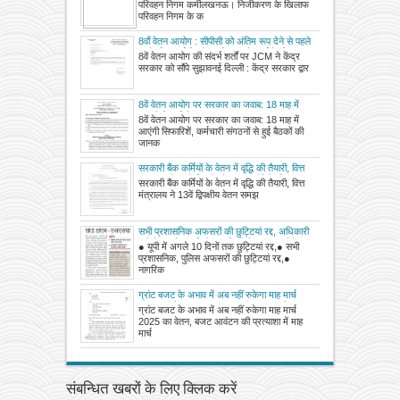
परिवहन निगम कर्मीलखनऊ। निजीकरण के खिलाफ
परिवहन निगम के क
8वाँ वेतन आयोग : सीपीसी को अंतिम रूप देने से पहले
इसके विचारार्थ विषयों पर विस्तार से चर्चा के लिए
8वें वेतन आयोग की संदर्भ शर्तों पर JCM ने केंद्र
एनसी-जेसीएम की स्थायी समिति की बैठक बुलाने का
सरकार को सौंपे सुझावनई दिल्ली : केंद्र सरकार द्वार
अनुरोध
8वें वेतन आयोग पर सरकार का जवाब: 18 माह में
आएंगी सिफारिशें
8वें वेतन आयोग पर सरकार का जवाब: 18 माह में
आएंगी सिफारिशें, कर्मचारी संगठनों से हुई बैठकों की
जानक
सरकारी बैंक कर्मियों के वेतन में वृद्धि की तैयारी, वित्त
मंत्रालय ने 13वें द्विपक्षीय वेतन समझौते के लिए
सरकारी बैंक कर्मियों के वेतन में वृद्धि की तैयारी, वित्त
बातचीत करने और तय समय में पूरा करने का दिया
मंत्रालय ने 13वें द्विपक्षीय वेतन समझ
निर्देश
सभी प्रशासनिक अफसरों की छुट्टियां रद्द, अधिकारी
यूपी में अगले 10 दिनों तक जिलों में रहकर रखेंगे
● यूपी में अगले 10 दिनों तक छुट्टियां रद्द,● सभी
नजर
प्रशासनिक, पुलिस अफसरों की छुट्टियां रद्द,●
नागरिक
ग्रांट बजट के अभाव में अब नहीं रुकेगा माह मार्च
2025 का वेतन, बजट आवंटन की प्रत्याशा में माह
ग्रांट बजट के अभाव में अब नहीं रुकेगा माह मार्च
मार्च 2025 के भुगतान का आदेश जारी
2025 का वेतन, बजट आवंटन की प्रत्याशा में माह
मार्च
संबन्धित खबरों के लिए क्लिक करें