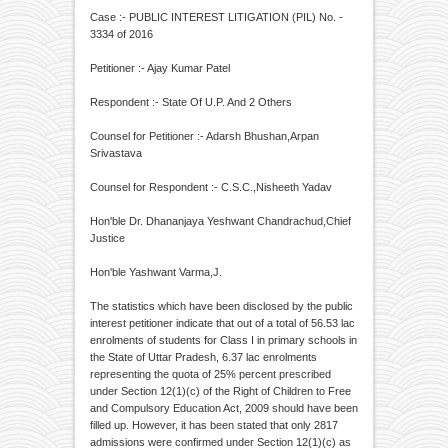
Case :- PUBLIC INTEREST LITIGATION (PIL) No. -
3334 of 2016
Petitioner :- Ajay Kumar Patel
Respondent :- State Of U.P. And 2 Others
Counsel for Petitioner :- Adarsh Bhushan,Arpan
Srivastava
Counsel for Respondent :- C.S.C.,Nisheeth Yadav
Hon'ble Dr. Dhananjaya Yeshwant Chandrachud,Chief
Justice
Hon'ble Yashwant Varma,J.
The statistics which have been disclosed by the public
interest petitioner indicate that out of a total of 56.53 lac
enrolments of students for Class I in primary schools in
the State of Uttar Pradesh, 6.37 lac enrolments
representing the quota of 25% percent prescribed
under Section 12(1)(c) of the Right of Children to Free
and Compulsory Education Act, 2009 should have been
filled up. However, it has been stated that only 2817
admissions were confirmed under Section 12(1)(c) as