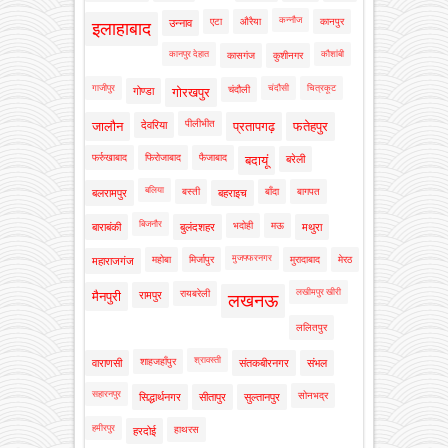
कन्नौज
एटा
औरैया
कानपुर
उन्नाव
इलाहाबाद
कानपुर देहात
कौशांबी
कासगंज
कुशीनगर
गाजीपुर
चंदौसी
चित्रकूट
चंदौली
गोण्डा
गोरखपुर
पीलीभीत
जालौन
देवरिया
प्रतापगढ़
फतेहपुर
फर्रुखाबाद
फिरोजाबाद
फैजाबाद
बदायूं
बरेली
बलिया
बस्ती
बाँदा
बागपत
बलरामपुर
बहराइच
बिजनौर
भदोही
मऊ
बाराबंकी
बुलंदशहर
मथुरा
मुजफ्फरनगर
महोबा
मिर्जापुर
मुरादाबाद
मेरठ
महाराजगंज
लखीमपुर खीरी
रायबरेली
मैनपुरी
रामपुर
लखनऊ
ललितपुर
श्रावस्ती
शाहजहाँपुर
वाराणसी
संतकबीरनगर
संभल
सहारनपुर
सोनभद्र
सिद्धार्थनगर
सीतापुर
सुल्तानपुर
हमीरपुर
हाथरस
हरदोई