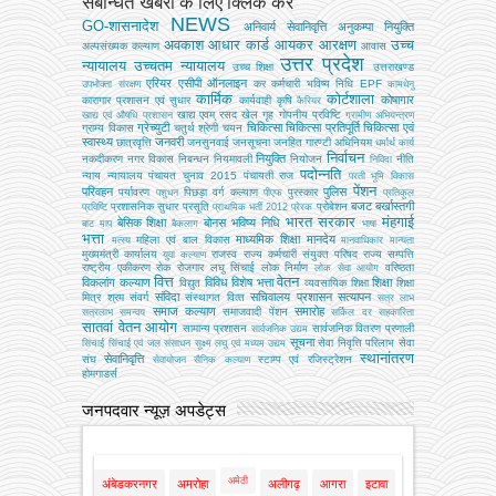
संबन्धित खबरों के लिए क्लिक करें
NEWS
GO-शासनादेश
अनिवार्य सेवानिवृत्ति
अनुकम्पा नियुक्ति
अवकाश
आधार कार्ड
आयकर
आरक्षण
उच्च
अल्‍पसंख्‍यक कल्‍याण
आवास
उत्तर प्रदेश
न्यायालय
उच्चतम न्यायालय
उच्‍च शिक्षा
उत्तराखण्ड
एरियर
एसीपी
ऑनलाइन
कर
कर्मचारी भविष्य निधि EPF
उपभोक्‍ता संरक्षण
कामधेनु
कार्मिक
कोर्टशाला
कोषागार
कारागार प्रशासन एवं सुधार
कार्यवाही
कृषि
कैरियर
खाद्य एवम् रसद
खेल
गृह
गोपनीय प्रविष्टि
खाद्य एवं औषधि प्रशासन
ग्रामीण अभियन्‍त्रण
ग्रेच्युटी
चिकित्सा
चिकित्सा प्रतिपूर्ति
चिकित्‍सा एवं
ग्राम्य विकास
चतुर्थ श्रेणी
चयन
स्वास्थ्य
जनवरी
छात्रवृत्ति
जनसुनवाई
जनसूचना
जनहित गारण्टी अधिनियम
धर्मार्थ कार्य
निर्वाचन
नियुक्ति
नकदीकरण
नगर विकास
निबन्‍धन
नियमावली
नियोजन
नीति
निविदा
पदोन्नति
न्याय
न्यायालय
पंचायत चुनाव 2015
पंचायती राज
परती भूमि विकास
पेंशन
परिवहन
पुलिस
पर्यावरण
पिछड़ा वर्ग कल्‍याण
पुरस्कार
पशुधन
पीएफ
प्रतिकूल
बजट
बर्खास्तगी
प्रशासनिक सुधार
प्रसूति
प्रोबेशन
प्रविष्टि
प्राथमिक भर्ती 2012
प्रेरक
भारत सरकार
मंहगाई
बेसिक शिक्षा
बोनस
भविष्य निधि
बाट माप
बैकलाग
भाषा
भत्ता
माध्यमिक शिक्षा
मानदेय
महिला एवं बाल विकास
मत्‍स्‍य
मानवाधिकार
मान्यता
मुख्‍यमंत्री कार्यालय
राजस्व
राज्य कर्मचारी संयुक्त परिषद
राज्य सम्पत्ति
युवा कल्याण
राष्ट्रीय एकीकरण
रोक
रोजगार
लघु सिंचाई
लोक निर्माण
वरिष्ठता
लोक सेवा आयोग
वित्त
वेतन
विकलांग कल्याण
विविध
विशेष भत्ता
शिक्षा
विद्युत
व्‍यवसायिक शिक्षा
शिक्षा
संविदा
सचिवालय प्रशासन
सत्यापन
मित्र
श्रम
संवर्ग
संस्‍थागत वित्‍त
सत्र लाभ
समाज कल्याण
समारोह
समाजवादी पेंशन
सत्रलाभ
समन्वय
सर्किल दर
सहकारिता
सातवां वेतन आयोग
सामान्य प्रशासन
सार्वजनिक वितरण प्रणाली
सार्वजनिक उद्यम
सूचना
सेवा निवृत्ति परिलाभ
सेवा
सिंचाई
सिंचाई एवं जल संसाधन
सूक्ष्म लघु एवं मध्यम उद्यम
स्थानांतरण
सेवानिवृत्ति
संघ
स्टाम्प एवं रजिस्ट्रेशन
सेवायोजन
सैनिक कल्‍याण
होमगाडर्स
जनपदवार न्यूज़ अपडेट्स
अमेठी
अंबेडकरनगर
अमरोहा
अलीगढ़
आगरा
इटावा