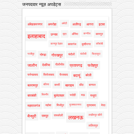
जनपदवार न्यूज़ अपडेट्स
अमेठी
अंबेडकरनगर
अमरोहा
अलीगढ़
आगरा
इटावा
कन्नौज
एटा
औरैया
कानपुर
उन्नाव
इलाहाबाद
कानपुर देहात
कौशांबी
कासगंज
कुशीनगर
गाजीपुर
चंदौसी
चित्रकूट
चंदौली
गोण्डा
गोरखपुर
पीलीभीत
जालौन
देवरिया
प्रतापगढ़
फतेहपुर
फर्रुखाबाद
फिरोजाबाद
फैजाबाद
बदायूं
बरेली
बलिया
बस्ती
बाँदा
बागपत
बलरामपुर
बहराइच
बिजनौर
भदोही
मऊ
बाराबंकी
बुलंदशहर
मथुरा
मुजफ्फरनगर
महोबा
मिर्जापुर
मुरादाबाद
मेरठ
महाराजगंज
लखीमपुर खीरी
रायबरेली
मैनपुरी
रामपुर
लखनऊ
ललितपुर