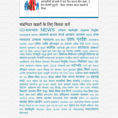
दिन मिलेगी छुट्टी - केंद्र सरकार बदल सकती है
कर्मचारियों को हफ्ते में चार दिन करना होगा काम, 3
नियम
दिन मिलेगी छुट्टी - केंद्र सरकार बदल सकती है
नियम
संबन्धित खबरों के लिए क्लिक करें
NEWS
GO-शासनादेश
अनिवार्य सेवानिवृत्ति
अनुकम्पा नियुक्ति
अवकाश
आधार कार्ड
आयकर
आरक्षण
उच्च
अल्‍पसंख्‍यक कल्‍याण
आवास
उत्तर प्रदेश
न्यायालय
उच्चतम न्यायालय
उच्‍च शिक्षा
उत्तराखण्ड
एरियर
एसीपी
ऑनलाइन
कर
कर्मचारी भविष्य निधि EPF
उपभोक्‍ता संरक्षण
कामधेनु
कार्मिक
कोर्टशाला
कोषागार
कारागार प्रशासन एवं सुधार
कार्यवाही
कृषि
कैरियर
खाद्य एवम् रसद
खेल
गृह
गोपनीय प्रविष्टि
खाद्य एवं औषधि प्रशासन
ग्रामीण अभियन्‍त्रण
ग्रेच्युटी
चिकित्सा
चिकित्सा प्रतिपूर्ति
चिकित्‍सा एवं
ग्राम्य विकास
चतुर्थ श्रेणी
चयन
स्वास्थ्य
जनवरी
छात्रवृत्ति
जनसुनवाई
जनसूचना
जनहित गारण्टी अधिनियम
धर्मार्थ कार्य
निर्वाचन
नियुक्ति
नकदीकरण
नगर विकास
निबन्‍धन
नियमावली
नियोजन
नीति
निविदा
पदोन्नति
न्याय
न्यायालय
पंचायत चुनाव 2015
पंचायती राज
परती भूमि विकास
पेंशन
परिवहन
पुलिस
पर्यावरण
पिछड़ा वर्ग कल्‍याण
पुरस्कार
पशुधन
पीएफ
प्रतिकूल
बजट
बर्खास्तगी
प्रशासनिक सुधार
प्रसूति
प्रोबेशन
प्रविष्टि
प्राथमिक भर्ती 2012
प्रेरक
भारत सरकार
मंहगाई
बेसिक शिक्षा
बोनस
भविष्य निधि
बाट माप
बैकलाग
भाषा
भत्ता
माध्यमिक शिक्षा
मानदेय
महिला एवं बाल विकास
मत्‍स्‍य
मानवाधिकार
मान्यता
मुख्‍यमंत्री कार्यालय
राजस्व
राज्य कर्मचारी संयुक्त परिषद
राज्य सम्पत्ति
युवा कल्याण
राष्ट्रीय एकीकरण
रोक
रोजगार
लघु सिंचाई
लोक निर्माण
वरिष्ठता
लोक सेवा आयोग
वित्त
वेतन
विकलांग कल्याण
विविध
विशेष भत्ता
शिक्षा
विद्युत
व्‍यवसायिक शिक्षा
शिक्षा
संविदा
सचिवालय प्रशासन
सत्यापन
मित्र
श्रम
संवर्ग
संस्‍थागत वित्‍त
सत्र लाभ
समाज कल्याण
समारोह
समाजवादी पेंशन
सत्रलाभ
समन्वय
सर्किल दर
सहकारिता
सातवां वेतन आयोग
सामान्य प्रशासन
सार्वजनिक वितरण प्रणाली
सार्वजनिक उद्यम
सूचना
सेवा निवृत्ति परिलाभ
सेवा
सिंचाई
सिंचाई एवं जल संसाधन
सूक्ष्म लघु एवं मध्यम उद्यम
स्थानांतरण
सेवानिवृत्ति
संघ
स्टाम्प एवं रजिस्ट्रेशन
सेवायोजन
सैनिक कल्‍याण
होमगाडर्स