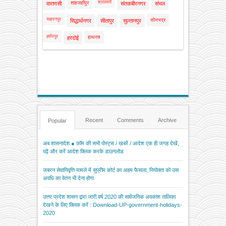
श्रावस्ती
शाहजहाँपुर
वाराणसी
संतकबीरनगर
संभल
सहारनपुर
सोनभद्र
सिद्धार्थनगर
सीतापुर
सुल्तानपुर
हमीरपुर
हाथरस
हरदोई
Recent
Comments
Archive
Popular
अब शासनादेश ● कॉम की सभी पोस्ट्स / खबरें / आदेश एक ही जगह देखें,
पढ़ें और करें आदेश क्लिक करके डाउनलोड
जबरन सेवानिवृत्ति मामले में सुप्रीम कोर्ट का अहम फैसला, नियोक्ता को उस
अवधि का वेतन भी देना होगा
उत्तर प्रदेश शासन द्वारा जारी वर्ष 2020 की सार्वजनिक अवकाश तालिका
देखने के लिए क्लिक करें : Download-UP-government-holidays-
2020