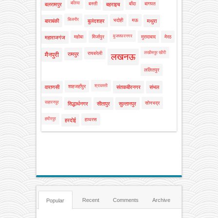
बलिया
बस्ती
बाँदा
बागपत
बलरामपुर
बहराइच
बिजनौर
भदोही
मऊ
बाराबंकी
बुलंदशहर
मथुरा
मुजफ्फरनगर
महोबा
मिर्जापुर
मुरादाबाद
मेरठ
महाराजगंज
लखीमपुर खीरी
रायबरेली
मैनपुरी
रामपुर
लखनऊ
ललितपुर
श्रावस्ती
शाहजहाँपुर
वाराणसी
संतकबीरनगर
संभल
सहारनपुर
सोनभद्र
सिद्धार्थनगर
सीतापुर
सुल्तानपुर
हमीरपुर
हाथरस
हरदोई
Recent
Comments
Archive
Popular