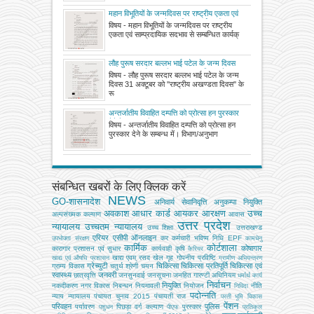
महान विभूतियों के जन्मदिवस पर राष्ट्रीय एकता एवं
साम्प्रदायिक सदभाव से सम्बन्धित कार्यक्रमों का
विषय - महान विभूतियों के जन्मदिवस पर राष्ट्रीय
आयोजन कराये जाने के सम्बन्ध में।
एकता एवं साम्प्रदायिक सदभाव से सम्बन्धित कार्यक्
लौह पुरूष सरदार बल्लभ भाई पटेल के जन्म दिवस
31 अक्टूबर को ''राष्ट्रीय अखण्डता दिवस'' के रूप
विषय - लौह पुरूष सरदार बल्लभ भाई पटेल के जन्म
में मनाया जाना।
दिवस 31 अक्टूबर को ''राष्ट्रीय अखण्डता दिवस'' के
रू
अन्तर्जातीय विवाहित दम्पत्ति को प्रोत्सा हन पुरस्कार
देने के सम्ब‍न्ध मे
विषय - अन्तर्जातीय विवाहित दम्पत्ति को प्रोत्सा हन
पुरस्कार देने के सम्ब‍न्ध में। विभाग/अनुभाग
संबन्धित खबरों के लिए क्लिक करें
NEWS
GO-शासनादेश
अनिवार्य सेवानिवृत्ति
अनुकम्पा नियुक्ति
अवकाश
आधार कार्ड
आयकर
आरक्षण
उच्च
अल्‍पसंख्‍यक कल्‍याण
आवास
उत्तर प्रदेश
न्यायालय
उच्चतम न्यायालय
उच्‍च शिक्षा
उत्तराखण्ड
एरियर
एसीपी
ऑनलाइन
कर
कर्मचारी भविष्य निधि EPF
उपभोक्‍ता संरक्षण
कामधेनु
कार्मिक
कोर्टशाला
कोषागार
कारागार प्रशासन एवं सुधार
कार्यवाही
कृषि
कैरियर
खाद्य एवम् रसद
खेल
गृह
गोपनीय प्रविष्टि
खाद्य एवं औषधि प्रशासन
ग्रामीण अभियन्‍त्रण
ग्रेच्युटी
चिकित्सा
चिकित्सा प्रतिपूर्ति
चिकित्‍सा एवं
ग्राम्य विकास
चतुर्थ श्रेणी
चयन
स्वास्थ्य
जनवरी
छात्रवृत्ति
जनसुनवाई
जनसूचना
जनहित गारण्टी अधिनियम
धर्मार्थ कार्य
निर्वाचन
नियुक्ति
नकदीकरण
नगर विकास
निबन्‍धन
नियमावली
नियोजन
नीति
निविदा
पदोन्नति
न्याय
न्यायालय
पंचायत चुनाव 2015
पंचायती राज
परती भूमि विकास
पेंशन
परिवहन
पुलिस
पर्यावरण
पिछड़ा वर्ग कल्‍याण
पुरस्कार
पशुधन
पीएफ
प्रतिकूल