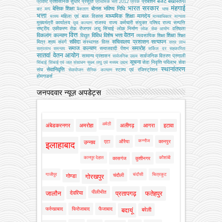
बजट
बर्खास्तगी
प्रशासनिक सुधार
प्रसूति
प्रोबेशन
प्रविष्टि
प्राथमिक भर्ती 2012
प्रेरक
भारत सरकार
मंहगाई
बेसिक शिक्षा
बोनस
भविष्य निधि
बाट माप
बैकलाग
भाषा
भत्ता
माध्यमिक शिक्षा
मानदेय
महिला एवं बाल विकास
मत्‍स्‍य
मानवाधिकार
मान्यता
मुख्‍यमंत्री कार्यालय
राजस्व
राज्य कर्मचारी संयुक्त परिषद
राज्य सम्पत्ति
युवा कल्याण
राष्ट्रीय एकीकरण
रोक
रोजगार
लघु सिंचाई
लोक निर्माण
वरिष्ठता
लोक सेवा आयोग
वित्त
वेतन
विकलांग कल्याण
विविध
विशेष भत्ता
शिक्षा
विद्युत
व्‍यवसायिक शिक्षा
शिक्षा
संविदा
सचिवालय प्रशासन
सत्यापन
मित्र
श्रम
संवर्ग
संस्‍थागत वित्‍त
सत्र लाभ
समाज कल्याण
समारोह
समाजवादी पेंशन
सत्रलाभ
समन्वय
सर्किल दर
सहकारिता
सातवां वेतन आयोग
सामान्य प्रशासन
सार्वजनिक वितरण प्रणाली
सार्वजनिक उद्यम
सूचना
सेवा निवृत्ति परिलाभ
सेवा
सिंचाई
सिंचाई एवं जल संसाधन
सूक्ष्म लघु एवं मध्यम उद्यम
स्थानांतरण
सेवानिवृत्ति
संघ
स्टाम्प एवं रजिस्ट्रेशन
सेवायोजन
सैनिक कल्‍याण
होमगाडर्स
जनपदवार न्यूज़ अपडेट्स
अमेठी
अंबेडकरनगर
अमरोहा
अलीगढ़
आगरा
इटावा
कन्नौज
एटा
औरैया
कानपुर
उन्नाव
इलाहाबाद
कानपुर देहात
कौशांबी
कासगंज
कुशीनगर
गाजीपुर
चंदौसी
चित्रकूट
चंदौली
गोण्डा
गोरखपुर
पीलीभीत
जालौन
देवरिया
प्रतापगढ़
फतेहपुर
फर्रुखाबाद
फिरोजाबाद
फैजाबाद
बदायूं
बरेली